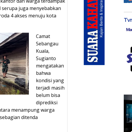
n kantor dan warga terdampak
hal serupa juga menyebabkan
k roda 4 akses menuju kota
Tv
Camat
Sebangau
Kuala,
Sugianto
mengatakan
bahwa
kondisi yang
terjadi masih
belum bisa
diprediksi
entara menampung warga
sebagian ditenda