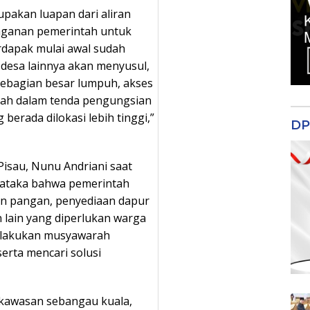
rupakan luapan dari aliran
nganan pemerintah untuk
rdapak mulai awal sudah
desa lainnya akan menyusul,
 sebagian besar lumpuh, akses
dah dalam tenda pengungsian
berada dilokasi lebih tinggi,”
DP
Pisau, Nunu Andriani saat
gataka bahwa pemerintah
an pangan, penyediaan dapur
 lain yang diperlukan warga
elakukan musyawarah
serta mencari solusi
 dikawasan sebangau kuala,