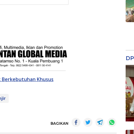
DP
k Berkebutuhan Khusus
jir
BAGIKAN