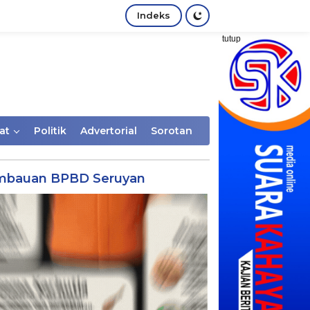
Indeks
tutup
at
Politik
Advertorial
Sorotan
mbauan BPBD Seruyan