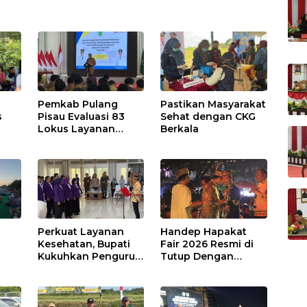
Pemkab Pulang
Pastikan Masyarakat
s
Pisau Evaluasi 83
Sehat dengan CKG
Lokus Layanan
Berkala
Publik
Perkuat Layanan
Handep Hapakat
a
Kesehatan, Bupati
Fair 2026 Resmi di
Kukuhkan Pengurus
Tutup Dengan
TP Posyandu
Malam Hiburan
Rakyat