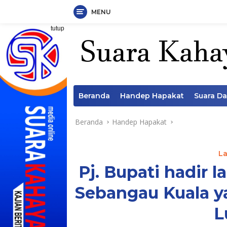
MENU
Langsung
tutup
ke
konten
Beranda
Handep Hapakat
Suara D
Beranda
Handep Hapakat
La
Pj. Bupati hadir l
Sebangau Kuala 
L