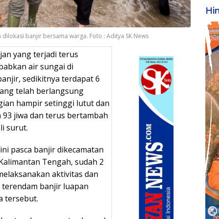
Hi
a dilokasi banjir bersama warga. Foto : Aditya SK News
an yang terjadi terus
abkan air sungai di
jir, sedikitnya terdapat 6
yang telah berlangsung
ian hampir setinggi lutut dan
 93 jiwa dan terus bertambah
i surut.
ini pasca banjir dikecamatan
 Kalimantan Tengah, sudah 2
elaksanakan aktivitas dan
terendam banjir luapan
 tersebut.