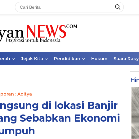
aerah
Jejak Kita
Pendidikan
Hukum
Suara Raky
Hi
poran : Aditya
angsung di lokasi Banjir
yang Sebabkan Ekonomi
umpuh