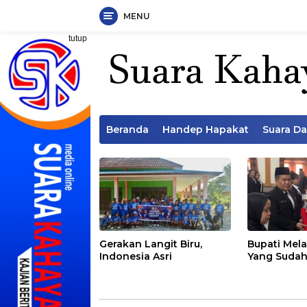
MENU
Langsung
tutup
ke
konten
Beranda
Handep Hapakat
Suara D
Gerakan Langit Biru,
Bupati Mela
Indonesia Asri
Yang Sudah