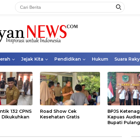
aerah
Jejak Kita
Pendidikan
Hukum
Suara Raky
ntik 132 CPNS
Road Show Cek
BPJS Ketenag
 Dikukuhkan
Kesehatan Gratis
Kapuas Audie
Bupati Pulang
Bahas Kepese
PKBU, Ekosis
dan Pekerja 