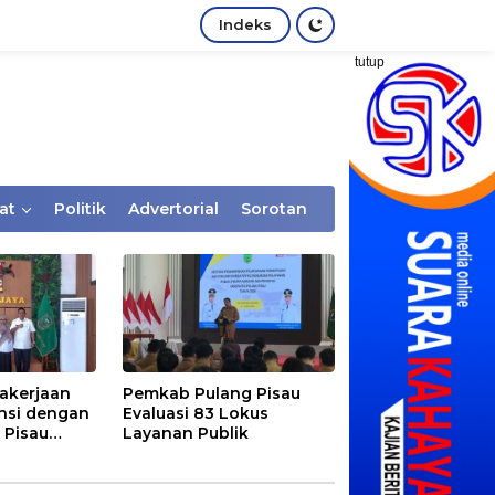
Indeks
tutup
at
Politik
Advertorial
Sorotan
akerjaan
Pemkab Pulang Pisau
nsi dengan
Evaluasi 83 Lokus
 Pisau
Layanan Publik
rtaan
tem Desa,
Rentan