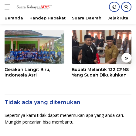
Beranda
Handep Hapakat
Suara Daerah
Jejak Kita
Langsung
ke
konten
«
»
Gerakan Langit Biru,
Bupati Melantik 132 CPNS
Indonesia Asri
Yang Sudah Dikukuhkan
Tidak ada yang ditemukan
Sepertinya kami tidak dapat menemukan apa yang anda cari.
Mungkin pencarian bisa membantu.