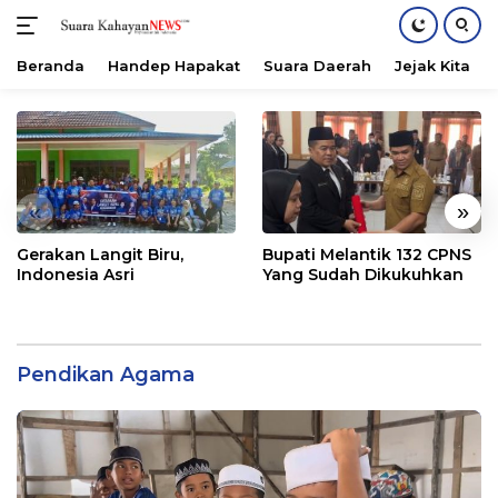
Beranda
Handep Hapakat
Suara Daerah
Jejak Kita
Langsung
ke
konten
«
»
Gerakan Langit Biru,
Bupati Melantik 132 CPNS
Indonesia Asri
Yang Sudah Dikukuhkan
Pendikan Agama