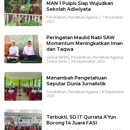
MAN 1 Pulpis Siap Wujudkan
Sekolah Adiwiyata
Pendidikan
,
Pendikan Agama
|
7 November
2023
Peringatan Maulid Nabi SAW
Momentum Meningkatkan Iman
dan Taqwa
Global NEWS
,
Pendidikan
,
Pendikan Agama
,
Serba Serbi
|
24 September 2023
Menambah Pengetahuan
Seputar Dunia Jurnalistik
Pendidikan
,
Pendikan Agama
|
8 September
2023
Terbukti, SD IT Qurrata A’Yun
Borong 14 Juara FASI