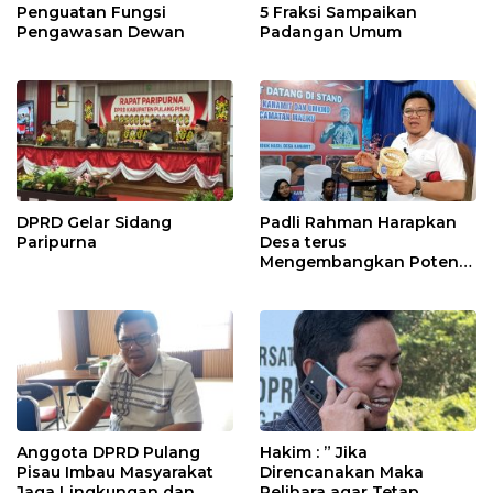
Penguatan Fungsi
5 Fraksi Sampaikan
Pengawasan Dewan
Padangan Umum
DPRD Gelar Sidang
Padli Rahman Harapkan
Paripurna
Desa terus
Mengembangkan Potensi
Desa
Anggota DPRD Pulang
Hakim : ” Jika
Pisau Imbau Masyarakat
Direncanakan Maka
Jaga Lingkungan dan
Pelihara agar Tetap