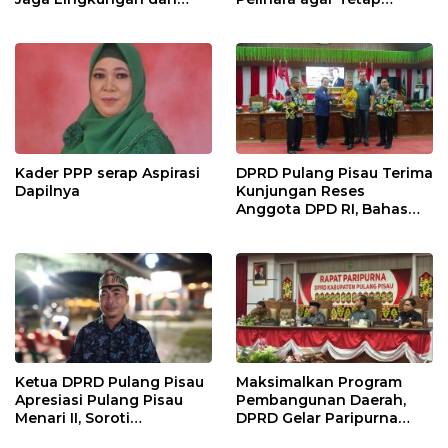
Lahan Hadapi El Nino
Bermanfaat”
Gozila
Kader PPP serap Aspirasi
DPRD Pulang Pisau Terima
Dapilnya
Kunjungan Reses
Anggota DPD RI, Bahas
Pemilu hingga Tata Ruang
Ketua DPRD Pulang Pisau
Maksimalkan Program
Apresiasi Pulang Pisau
Pembangunan Daerah,
Menari II, Soroti
DPRD Gelar Paripurna
Pentingnya Wadah Seni
LKPJ