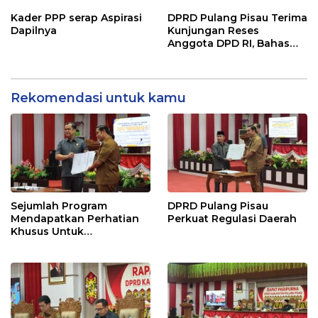
Lahan Hadapi El Nino
Bermanfaat”
Gozila
Kader PPP serap Aspirasi
DPRD Pulang Pisau Terima
Dapilnya
Kunjungan Reses
Anggota DPD RI, Bahas
Pemilu hingga Tata Ruang
Rekomendasi untuk kamu
Sejumlah Program
DPRD Pulang Pisau
Mendapatkan Perhatian
Perkuat Regulasi Daerah
Khusus Untuk
Penyesuaian Kebijakan