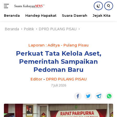
Beranda
Handep Hapakat
Suara Daerah
Jejak Kita
Langsung
Beranda
Politik
DPRD PULANG PISAU
ke
konten
Laporan : Aditya - Pulang Pisau
Perkuat Tata Kelola Aset,
Pemerintah Sampaikan
Pedoman Baru
Editor
-
DPRD PULANG PISAU
7 Juli 2026