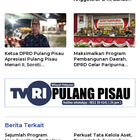
Pemilu hingga Tata Ruang
Ketua DPRD Pulang Pisau
Maksimalkan Program
Apresiasi Pulang Pisau
Pembangunan Daerah,
Menari II, Soroti
DPRD Gelar Paripurna
Pentingnya Wadah Seni
LKPJ
Berita Terkait
Sejumlah Program
Perkuat Tata Kelola Aset,