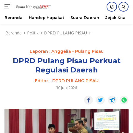
Beranda
Handep Hapakat
Suara Daerah
Jejak Kita
Langsung
Beranda
Politik
DPRD PULANG PISAU
ke
konten
Laporan : Anggelia - Pulang Pisau
DPRD Pulang Pisau Perkuat
Regulasi Daerah
Editor
-
DPRD PULANG PISAU
30 Juni 2026