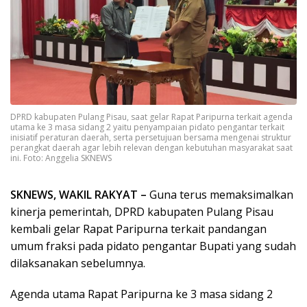
DPRD kabupaten Pulang Pisau, saat gelar Rapat Paripurna terkait agenda
utama ke 3 masa sidang 2 yaitu penyampaian pidato pengantar terkait
inisiatif peraturan daerah, serta persetujuan bersama mengenai struktur
perangkat daerah agar lebih relevan dengan kebutuhan masyarakat saat
ini. Foto: Anggelia SKNEWS
SKNEWS, WAKIL RAKYAT –
Guna terus memaksimalkan
kinerja pemerintah, DPRD kabupaten Pulang Pisau
kembali gelar Rapat Paripurna terkait pandangan
umum fraksi pada pidato pengantar Bupati yang sudah
dilaksanakan sebelumnya.
Agenda utama Rapat Paripurna ke 3 masa sidang 2