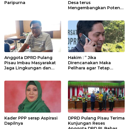
Paripurna
Desa terus
Mengembangkan Potensi
Desa
Anggota DPRD Pulang
Hakim : ” Jika
Pisau Imbau Masyarakat
Direncanakan Maka
Jaga Lingkungan dan
Pelihara agar Tetap
Lahan Hadapi El Nino
Bermanfaat”
Gozila
Kader PPP serap Aspirasi
DPRD Pulang Pisau Terima
Dapilnya
Kunjungan Reses
Anggota DPD RI, Bahas