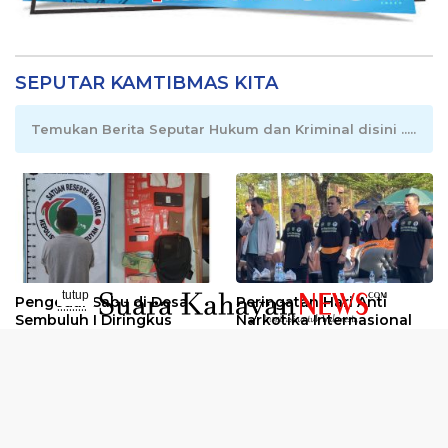
SEPUTAR KAMTIBMAS KITA
Temukan Berita Seputar Hukum dan Kriminal disini .....
tutup
Pengedar Sabu di Desa
Peringatan Hari Anti
..........
Sembuluh I Diringkus
Narkotika Internasional
2026