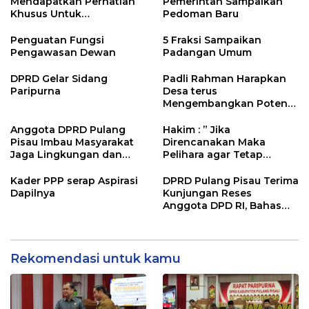
Mendapatkan Perhatian
Pemerintah Sampaikan
Khusus Untuk
Pedoman Baru
Penyesuaian Kebijakan
Penguatan Fungsi
5 Fraksi Sampaikan
Pengawasan Dewan
Padangan Umum
DPRD Gelar Sidang
Padli Rahman Harapkan
Paripurna
Desa terus
Mengembangkan Potensi
Desa
Anggota DPRD Pulang
Hakim : ” Jika
Pisau Imbau Masyarakat
Direncanakan Maka
Jaga Lingkungan dan
Pelihara agar Tetap
Lahan Hadapi El Nino
Bermanfaat”
Gozila
Kader PPP serap Aspirasi
DPRD Pulang Pisau Terima
Dapilnya
Kunjungan Reses
Anggota DPD RI, Bahas
Pemilu hingga Tata Ruang
Rekomendasi untuk kamu