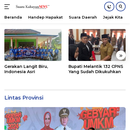
Beranda
Handep Hapakat
Suara Daerah
Jejak Kita
Langsung
ke
konten
«
»
Gerakan Langit Biru,
Bupati Melantik 132 CPNS
Indonesia Asri
Yang Sudah Dikukuhkan
Lintas Provinsi