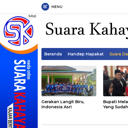
MENU
Langsung
tutup
ke
konten
Beranda
Handep Hapakat
Suara D
Gerakan Langit Biru,
Bupati Mela
Indonesia Asri
Yang Sudah