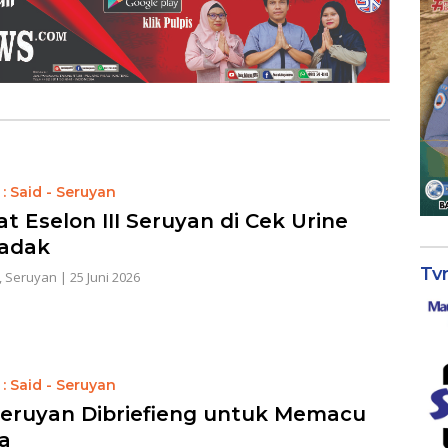
: Said - Seruyan
t Eselon III Seruyan di Cek Urine
adak
Tv
,
Seruyan
|
25 Juni 2026
: Said - Seruyan
eruyan Dibriefieng untuk Memacu
ja