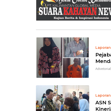
Laporan 
Pejaba
Mend
Advetorial
Laporan 
ASN S
Kiner