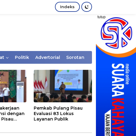
Indeks
tutup
at
Politik
Advertorial
Sorotan
akerjaan
Pemkab Pulang Pisau
nsi dengan
Evaluasi 83 Lokus
 Pisau
Layanan Publik
rtaan
tem Desa,
Rentan