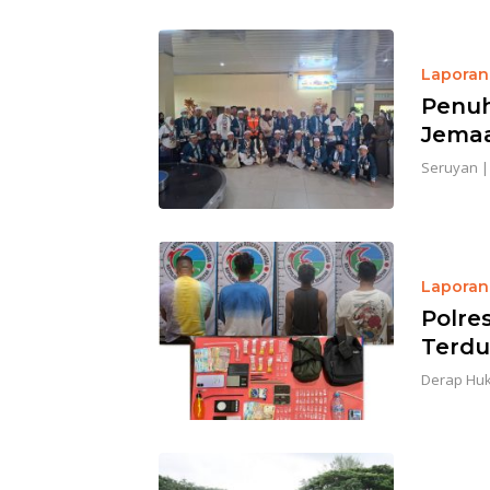
Laporan 
Penuh
Jemaa
Seruyan
Laporan 
Polre
Terdu
Derap Hu