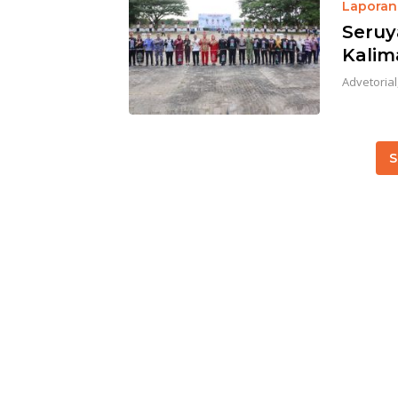
Laporan 
Seruy
Kalim
Advetorial
S