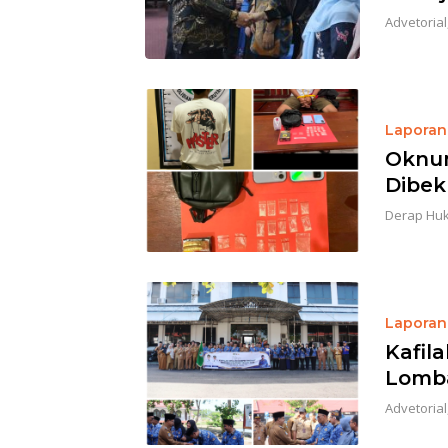
Advetorial
Laporan 
Oknum
Dibek
Derap Hu
Laporan 
Kafil
Lomba 
Advetorial