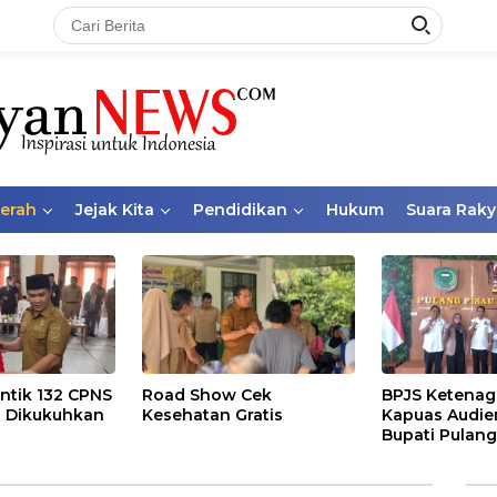
aerah
Jejak Kita
Pendidikan
Hukum
Suara Raky
ntik 132 CPNS
Road Show Cek
BPJS Ketenag
 Dikukuhkan
Kesehatan Gratis
Kapuas Audie
Bupati Pulang
Bahas Kepese
PKBU, Ekosis
dan Pekerja 