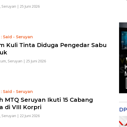
,
Seruyan
|
25 Juni 2026
: Said - Seruyan
 Kuli Tinta Diduga Pengedar Sabu
uk
kum
,
Seruyan
|
25 Juni 2026
: Said - Seruyan
ah MTQ Seruyan Ikuti 15 Cabang
di VIII Korpri
DP
,
Seruyan
|
22 Juni 2026