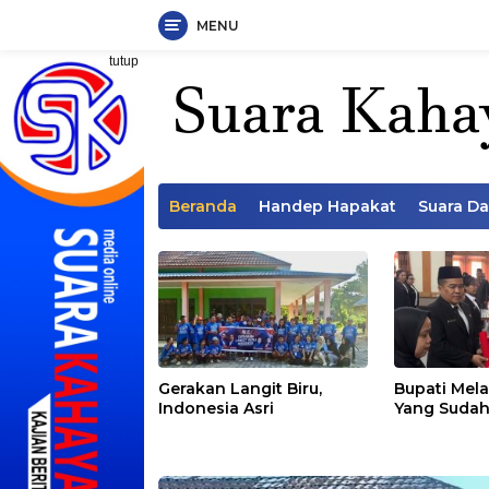
MENU
Langsung
tutup
ke
konten
Beranda
Handep Hapakat
Suara D
Gerakan Langit Biru,
Bupati Mela
Indonesia Asri
Yang Sudah