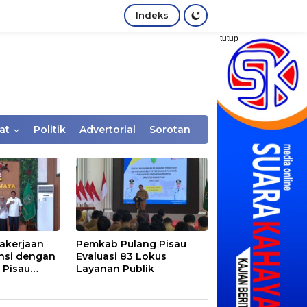
Indeks
tutup
at
Politik
Advertorial
Sorotan
akerjaan
Pemkab Pulang Pisau
nsi dengan
Evaluasi 83 Lokus
 Pisau
Layanan Publik
rtaan
tem Desa,
Rentan