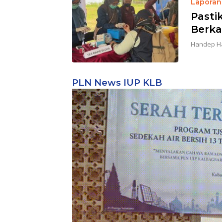
Laporan 
Pasti
Berka
Handep H
PLN News IUP KLB