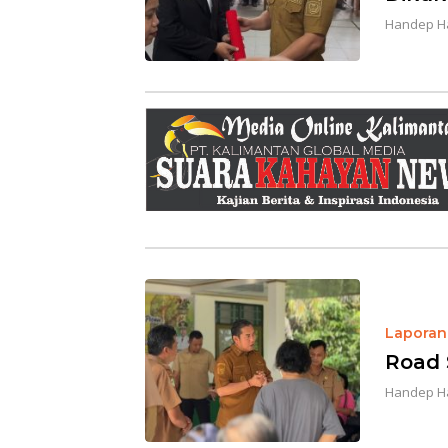
Handep H
Laporan 
Road 
Handep H