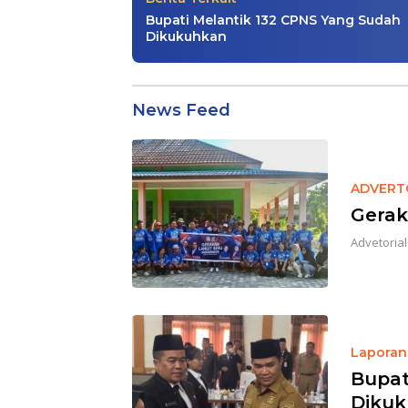
Bupati Melantik 132 CPNS Yang Sudah
Dikukuhkan
Suarakahayannews.com
News Feed
ADVERT
Gerak
Advetorial
Laporan 
Bupat
Diku