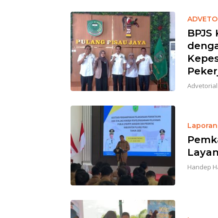
ADVETO
BPJS 
denga
Kepes
Peker
Advetorial
Laporan 
Pemka
Layan
Handep H