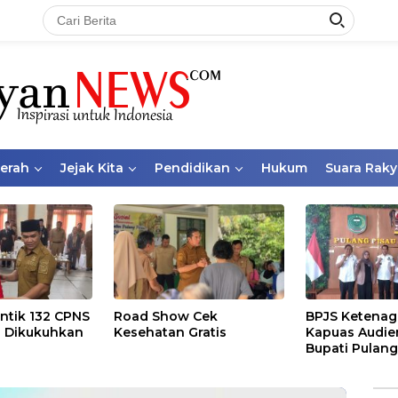
aerah
Jejak Kita
Pendidikan
Hukum
Suara Raky
ntik 132 CPNS
Road Show Cek
BPJS Ketenag
 Dikukuhkan
Kesehatan Gratis
Kapuas Audie
Bupati Pulang
Bahas Kepese
PKBU, Ekosis
dan Pekerja 