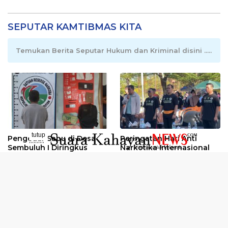
SEPUTAR KAMTIBMAS KITA
Temukan Berita Seputar Hukum dan Kriminal disini .....
tutup
Pengedar Sabu di Desa
Peringatan Hari Anti
..........
Sembuluh I Diringkus
Narkotika Internasional
2026