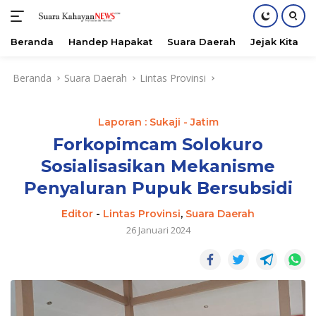
Beranda
Handep Hapakat
Suara Daerah
Jejak Kita
Langsung
Beranda
Suara Daerah
Lintas Provinsi
ke
konten
Laporan : Sukaji - Jatim
Forkopimcam Solokuro
Sosialisasikan Mekanisme
Penyaluran Pupuk Bersubsidi
Editor
-
Lintas Provinsi
,
Suara Daerah
26 Januari 2024