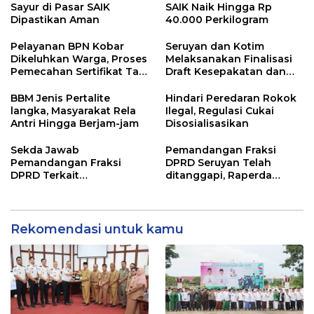
Sayur di Pasar SAIK
SAIK Naik Hingga Rp
Dipastikan Aman
40.000 Perkilogram
Pelayanan BPN Kobar
Seruyan dan Kotim
Dikeluhkan Warga, Proses
Melaksanakan Finalisasi
Pemecahan Sertifikat Tak
Draft Kesepakatan dan
Kunjung Selesai
Perjanjian Bersama
BBM Jenis Pertalite
Hindari Peredaran Rokok
langka, Masyarakat Rela
Ilegal, Regulasi Cukai
Antri Hingga Berjam-jam
Disosialisasikan
Sekda Jawab
Pemandangan Fraksi
Pemandangan Fraksi
DPRD Seruyan Telah
DPRD Terkait
ditanggapi, Raperda
Pertanggungjawaban
RPJMD Segera
Pelaksanaan APBD TA
Ditindaklanjuti
2024
Rekomendasi untuk kamu