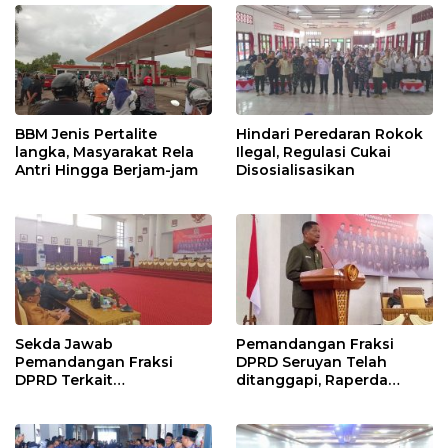
BBM Jenis Pertalite
Hindari Peredaran Rokok
langka, Masyarakat Rela
Ilegal, Regulasi Cukai
Antri Hingga Berjam-jam
Disosialisasikan
Sekda Jawab
Pemandangan Fraksi
Pemandangan Fraksi
DPRD Seruyan Telah
DPRD Terkait
ditanggapi, Raperda
Pertanggungjawaban
RPJMD Segera
Pelaksanaan APBD TA
Ditindaklanjuti
2024