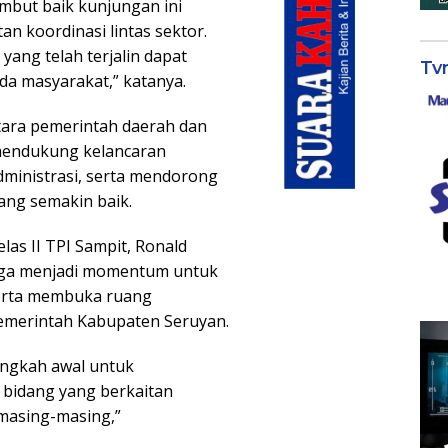
but baik kunjungan ini
n koordinasi lintas sektor.
ang telah terjalin dapat
Tv
da masyarakat,” katanya.
ntara pemerintah daerah dan
 mendukung kelancaran
dministrasi, serta mendorong
ang semakin baik.
las II TPI Sampit, Ronald
uga menjadi momentum untuk
erta membuka ruang
Pemerintah Kabupaten Seruyan.
angkah awal untuk
 bidang yang berkaitan
masing-masing,”