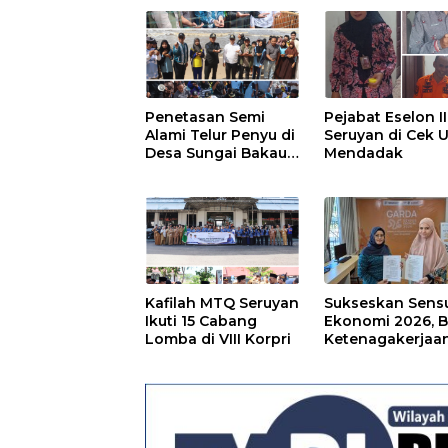
Pulang Pisau Ba
Kepesertaan PK
Ekosistem Desa,
Pekerja Rentan
Penetasan Semi
Pejabat Eselon II
Alami Telur Penyu di
Seruyan di Cek U
Desa Sungai Bakau
Mendadak
Diresmikan
Kafilah MTQ Seruyan
Sukseskan Sens
Ikuti 15 Cabang
Ekonomi 2026, 
Lomba di VIII Korpri
Ketenagakerjaa
Kapuas dan BPS
Lindungi Ribuan
Petugas Lapang