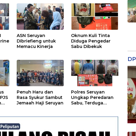
has
BU,
 dan
I
ASN Seruyan
Oknum Kuli Tinta
rine
Dibriefieng untuk
Diduga Pengedar
Memacu Kinerja
Sabu Dibekuk
DP
us
Penuh Haru dan
Polres Seruyan
BPJS
Rasa Syukur Sambut
Ungkap Peredaran
n
Jemaah Haji Seruyan
Sabu, Terduga
Berprofesi Sebagai
Nakes
an