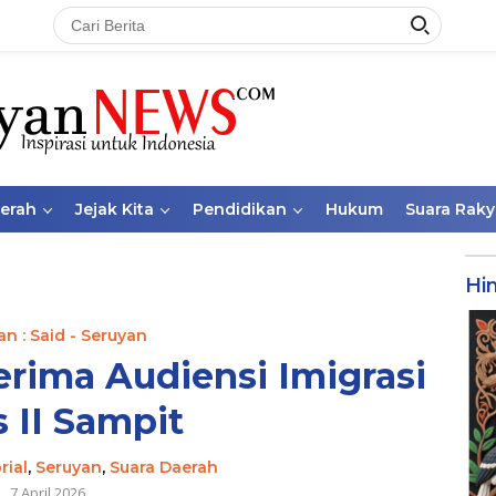
aerah
Jejak Kita
Pendidikan
Hukum
Suara Raky
Hi
n : Said - Seruyan
rima Audiensi Imigrasi
s II Sampit
rial
,
Seruyan
,
Suara Daerah
7 April 2026