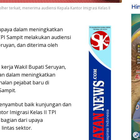
Hi
her terkait, menerima audiensi Kepala Kantor Imigrasi Kelas II
 upaya dalam meningkatkan
 TPI Sampit melakukan audiensi
uyan, dan diterima oleh
 kerja Wakil Bupati Seruyan,
gian dalam meningkatkan
enalan pejabat baru di
Sampit.
menyambut baik kunjungan dan
tor Imigrasi Kelas II TPI
i bagian dari upaya
intas sektor.