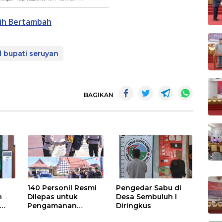
sih Bertambah
l bupati seruyan
BAGIKAN
140 Personil Resmi
Pengedar Sabu di
n
Dilepas untuk
Desa Sembuluh I
Pengamanan
Diringkus
Pilkades