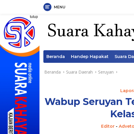
MENU
Langsung
tutup
ke
konten
Beranda
Handep Hapakat
Suara D
Beranda
Suara Daerah
Seruyan
Lapora
Wabup Seruyan Te
Kela
Editor
-
Adveto