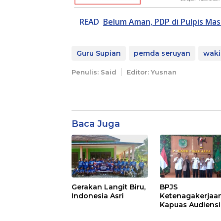
READ
Belum Aman, PDP di Pulpis Ma
Guru Supian
pemda seruyan
waki
Penulis: Said
Editor: Yusnan
Baca Juga
Gerakan Langit Biru,
BPJS
Indonesia Asri
Ketenagakerjaa
Kapuas Audiensi
dengan Bupati