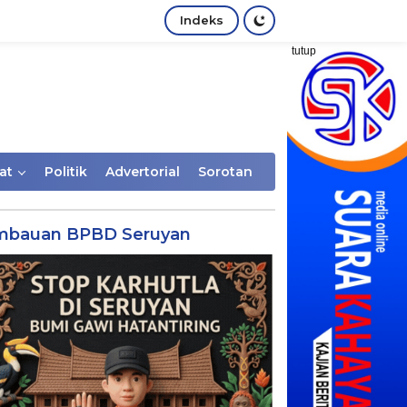
Indeks
tutup
at
Politik
Advertorial
Sorotan
mbauan BPBD Seruyan