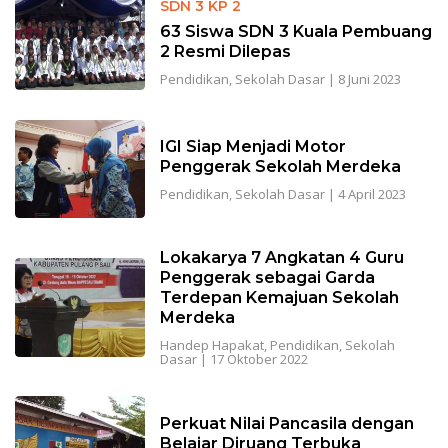
SDN 3 KP 2
63 Siswa SDN 3 Kuala Pembuang
2 Resmi Dilepas
Pendidikan
,
Sekolah Dasar
|
8 Juni 2023
IGI Siap Menjadi Motor
Penggerak Sekolah Merdeka
Pendidikan
,
Sekolah Dasar
|
4 April 2023
Lokakarya 7 Angkatan 4 Guru
Penggerak sebagai Garda
Terdepan Kemajuan Sekolah
Merdeka
Handep Hapakat
,
Pendidikan
,
Sekolah
Dasar
|
17 Oktober 2022
Perkuat Nilai Pancasila dengan
Belajar Diruang Terbuka