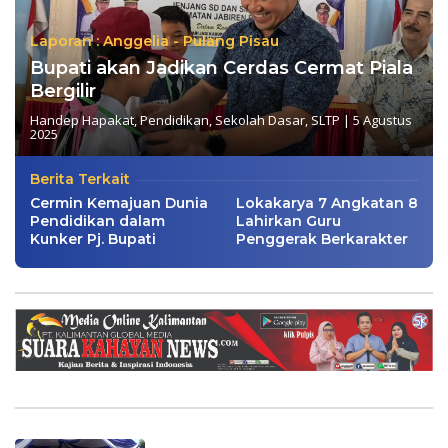
Laporan : Anggelia - Pulang Pisau
Bupati akan Jadikan Cerdas Cermat Piala
Bergilir
Handep Hapakat
,
Pendidikan
,
Sekolah Dasar
,
SLTP
|
5 Agustus
2025
Berita Terkait
Cermin Kemajuan Dunia
Lokakarya 7 Angkatan 8
Pendidikan dalam
Lahirkan Guru
Kunker Pj. Bupati
Penggerak Berkarakter