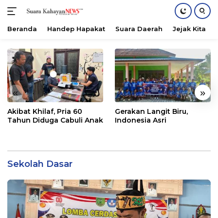
Beranda
Handep Hapakat
Suara Daerah
Jejak Kita
Langsung
ke
konten
«
»
Akibat Khilaf, Pria 60
Gerakan Langit Biru,
Tahun Diduga Cabuli Anak
Indonesia Asri
Sekolah Dasar