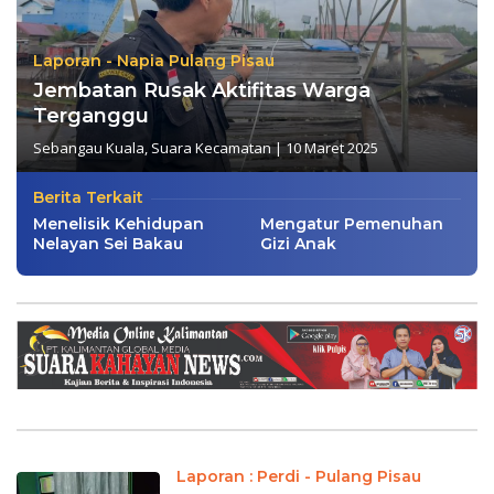
Laporan - Napia Pulang Pisau
Jembatan Rusak Aktifitas Warga
Terganggu
Sebangau Kuala
,
Suara Kecamatan
|
10 Maret 2025
Berita Terkait
Menelisik Kehidupan
Mengatur Pemenuhan
Nelayan Sei Bakau
Gizi Anak
Laporan : Perdi - Pulang Pisau