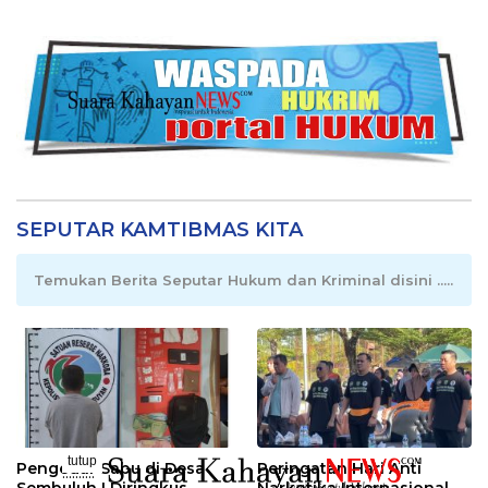
SEPUTAR KAMTIBMAS KITA
Temukan Berita Seputar Hukum dan Kriminal disini .....
tutup
Pengedar Sabu di Desa
Peringatan Hari Anti
..........