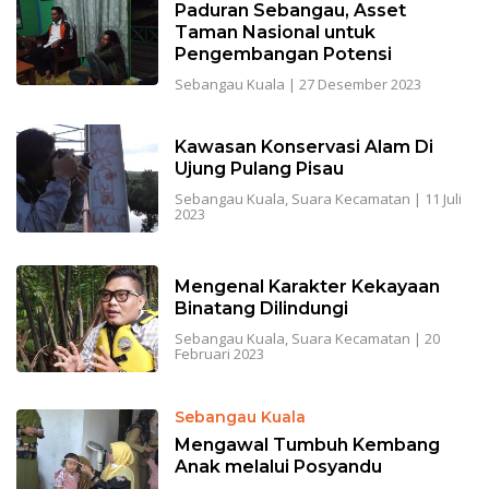
Paduran Sebangau, Asset
Taman Nasional untuk
Pengembangan Potensi
Sebangau Kuala
|
27 Desember 2023
Kawasan Konservasi Alam Di
Ujung Pulang Pisau
Sebangau Kuala
,
Suara Kecamatan
|
11 Juli
2023
Mengenal Karakter Kekayaan
Binatang Dilindungi
Sebangau Kuala
,
Suara Kecamatan
|
20
Februari 2023
Sebangau Kuala
Mengawal Tumbuh Kembang
Anak melalui Posyandu