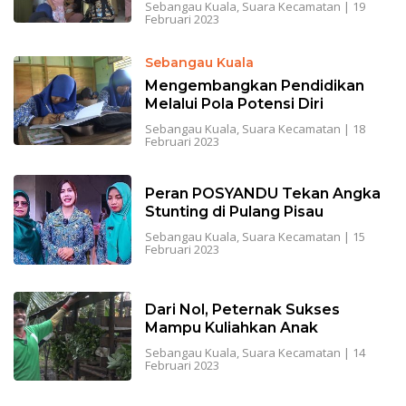
Sebangau Kuala
,
Suara Kecamatan
|
19
Februari 2023
Sebangau Kuala
Mengembangkan Pendidikan
Melalui Pola Potensi Diri
Sebangau Kuala
,
Suara Kecamatan
|
18
Februari 2023
Peran POSYANDU Tekan Angka
Stunting di Pulang Pisau
Sebangau Kuala
,
Suara Kecamatan
|
15
Februari 2023
Dari Nol, Peternak Sukses
Mampu Kuliahkan Anak
Sebangau Kuala
,
Suara Kecamatan
|
14
Februari 2023