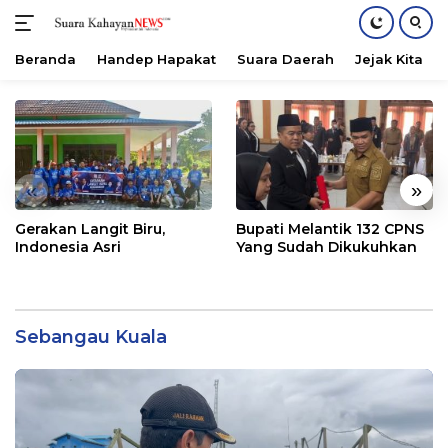
Beranda
Handep Hapakat
Suara Daerah
Jejak Kita
Langsung
ke
konten
«
»
Gerakan Langit Biru,
Bupati Melantik 132 CPNS
Indonesia Asri
Yang Sudah Dikukuhkan
Sebangau Kuala