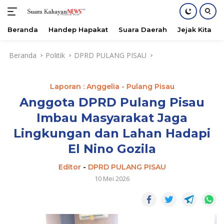
Beranda
Handep Hapakat
Suara Daerah
Jejak Kita
Langsung
Beranda
Politik
DPRD PULANG PISAU
ke
konten
Laporan : Anggelia - Pulang Pisau
Anggota DPRD Pulang Pisau
Imbau Masyarakat Jaga
Lingkungan dan Lahan Hadapi
El Nino Gozila
Editor
-
DPRD PULANG PISAU
10 Mei 2026