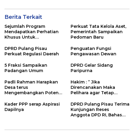
Berita Terkait
Sejumlah Program
Perkuat Tata Kelola Aset,
Mendapatkan Perhatian
Pemerintah Sampaikan
Khusus Untuk
Pedoman Baru
Penyesuaian Kebijakan
DPRD Pulang Pisau
Penguatan Fungsi
Perkuat Regulasi Daerah
Pengawasan Dewan
5 Fraksi Sampaikan
DPRD Gelar Sidang
Padangan Umum
Paripurna
Padli Rahman Harapkan
Hakim : ” Jika
Desa terus
Direncanakan Maka
Mengembangkan Potensi
Pelihara agar Tetap
Desa
Bermanfaat”
Kader PPP serap Aspirasi
DPRD Pulang Pisau Terima
Dapilnya
Kunjungan Reses
Anggota DPD RI, Bahas
Pemilu hingga Tata Ruang