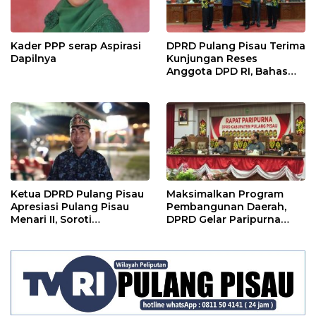
Kader PPP serap Aspirasi
DPRD Pulang Pisau Terima
Dapilnya
Kunjungan Reses
Anggota DPD RI, Bahas
Pemilu hingga Tata Ruang
Ketua DPRD Pulang Pisau
Maksimalkan Program
Apresiasi Pulang Pisau
Pembangunan Daerah,
Menari II, Soroti
DPRD Gelar Paripurna
Pentingnya Wadah Seni
LKPJ