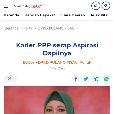
Beranda
Handep Hapakat
Suara Daerah
Jejak Kita
Langsung
Beranda
Politik
DPRD PULANG PISAU
ke
konten
Kader PPP serap Aspirasi
Dapilnya
Editor
-
DPRD PULANG PISAU
,
Politik
7 Mei 2026