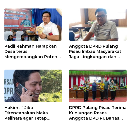
Padli Rahman Harapkan
Anggota DPRD Pulang
Desa terus
Pisau Imbau Masyarakat
Mengembangkan Potensi
Jaga Lingkungan dan
Desa
Lahan Hadapi El Nino
Gozila
Hakim : ” Jika
DPRD Pulang Pisau Terima
Direncanakan Maka
Kunjungan Reses
Pelihara agar Tetap
Anggota DPD RI, Bahas
Bermanfaat”
Pemilu hingga Tata Ruang