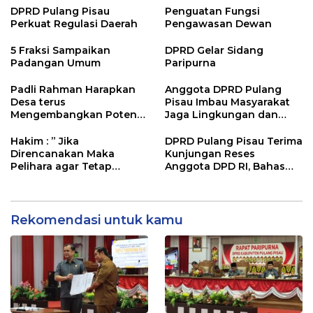
DPRD Pulang Pisau
Penguatan Fungsi
Perkuat Regulasi Daerah
Pengawasan Dewan
5 Fraksi Sampaikan
DPRD Gelar Sidang
Padangan Umum
Paripurna
Padli Rahman Harapkan
Anggota DPRD Pulang
Desa terus
Pisau Imbau Masyarakat
Mengembangkan Potensi
Jaga Lingkungan dan
Desa
Lahan Hadapi El Nino
Gozila
Hakim : ” Jika
DPRD Pulang Pisau Terima
Direncanakan Maka
Kunjungan Reses
Pelihara agar Tetap
Anggota DPD RI, Bahas
Bermanfaat”
Pemilu hingga Tata Ruang
Rekomendasi untuk kamu