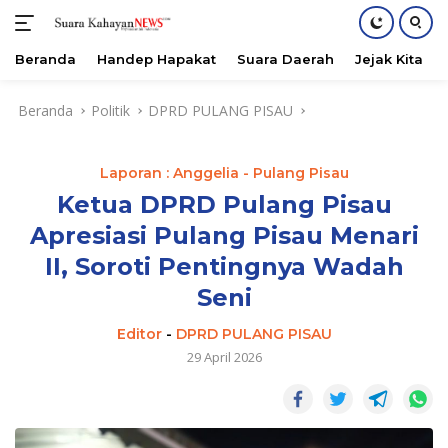
Beranda
Handep Hapakat
Suara Daerah
Jejak Kita
Langsung
Beranda
Politik
DPRD PULANG PISAU
ke
konten
Laporan : Anggelia - Pulang Pisau
Ketua DPRD Pulang Pisau
Apresiasi Pulang Pisau Menari
II, Soroti Pentingnya Wadah
Seni
Editor
-
DPRD PULANG PISAU
29 April 2026