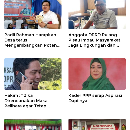
Padli Rahman Harapkan
Anggota DPRD Pulang
Desa terus
Pisau Imbau Masyarakat
Mengembangkan Potensi
Jaga Lingkungan dan
Desa
Lahan Hadapi El Nino
Gozila
Hakim : ” Jika
Kader PPP serap Aspirasi
Direncanakan Maka
Dapilnya
Pelihara agar Tetap
Bermanfaat”