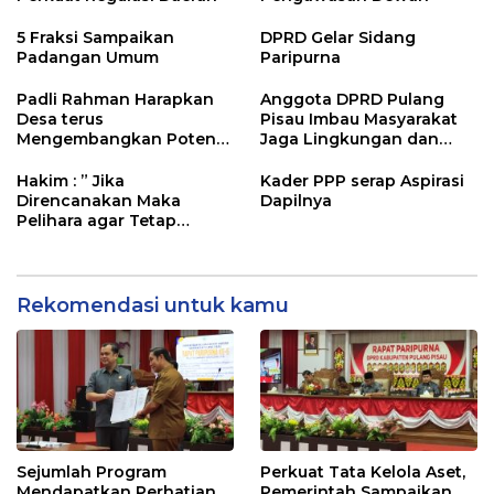
5 Fraksi Sampaikan
DPRD Gelar Sidang
Padangan Umum
Paripurna
Padli Rahman Harapkan
Anggota DPRD Pulang
Desa terus
Pisau Imbau Masyarakat
Mengembangkan Potensi
Jaga Lingkungan dan
Desa
Lahan Hadapi El Nino
Gozila
Hakim : ” Jika
Kader PPP serap Aspirasi
Direncanakan Maka
Dapilnya
Pelihara agar Tetap
Bermanfaat”
Rekomendasi untuk kamu
Sejumlah Program
Perkuat Tata Kelola Aset,
Mendapatkan Perhatian
Pemerintah Sampaikan