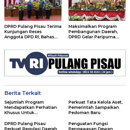
DPRD Pulang Pisau Terima
Maksimalkan Program
Kunjungan Reses
Pembangunan Daerah,
Anggota DPD RI, Bahas
DPRD Gelar Paripurna
Pemilu hingga Tata Ruang
LKPJ
Berita Terkait
Sejumlah Program
Perkuat Tata Kelola Aset,
Mendapatkan Perhatian
Pemerintah Sampaikan
Khusus Untuk
Pedoman Baru
Penyesuaian Kebijakan
DPRD Pulang Pisau
Penguatan Fungsi
Perkuat Regulasi Daerah
Pengawasan Dewan