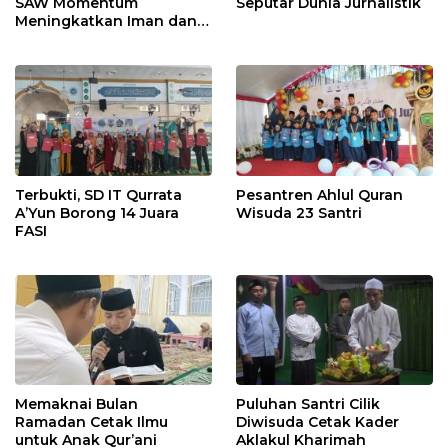
SAW Momentum
Seputar Dunia Jurnalistik
Meningkatkan Iman dan
Taqwa
Terbukti, SD IT Qurrata
Pesantren Ahlul Quran
A’Yun Borong 14 Juara
Wisuda 23 Santri
FASI
Memaknai Bulan
Puluhan Santri Cilik
Ramadan Cetak Ilmu
Diwisuda Cetak Kader
untuk Anak Qur’ani
Aklakul Kharimah