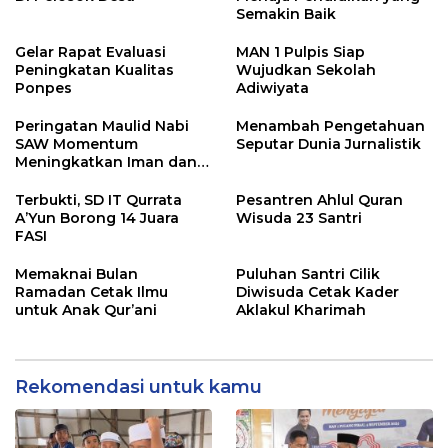
Semakin Baik
Gelar Rapat Evaluasi
MAN 1 Pulpis Siap
Peningkatan Kualitas
Wujudkan Sekolah
Ponpes
Adiwiyata
Peringatan Maulid Nabi
Menambah Pengetahuan
SAW Momentum
Seputar Dunia Jurnalistik
Meningkatkan Iman dan
Taqwa
Terbukti, SD IT Qurrata
Pesantren Ahlul Quran
A’Yun Borong 14 Juara
Wisuda 23 Santri
FASI
Memaknai Bulan
Puluhan Santri Cilik
Ramadan Cetak Ilmu
Diwisuda Cetak Kader
untuk Anak Qur’ani
Aklakul Kharimah
Rekomendasi untuk kamu