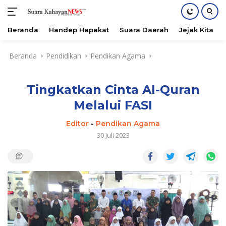
Beranda
Handep Hapakat
Suara Daerah
Jejak Kita
Langsung
Beranda
Pendidikan
Pendikan Agama
ke
konten
Tingkatkan Cinta Al-Quran
Melalui FASI
Editor
-
Pendikan Agama
30 Juli 2023