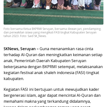
Foto bersama Ketua BKPRMI Seruyan, bersama dewan juri, pendamping,
dan perwakilan siswa yang mengikuti FASI tingkat Kabupaten Seruyan
tahun 2023. Foto: Said SK_News.
SKNews, Seruyan –
Guna menanamkan rasa cinta
terhadap Al-Quran dan meningkatkan keimanan setiap
anak, Pemerintah Daerah Kabupaten Seruyan
bekerjasama dengan BKPRMI setempat, melaksanakan
kegiatan festival anak shaleh indonesia (FASI) tingkat
kabupaten.
Kegiatan FASI ini bertujuan untuk mewujudkan kader
bergenerasi islam, agar dapat mencintai Al-Quran dan
memahami makna yang terkandung didalamnya,