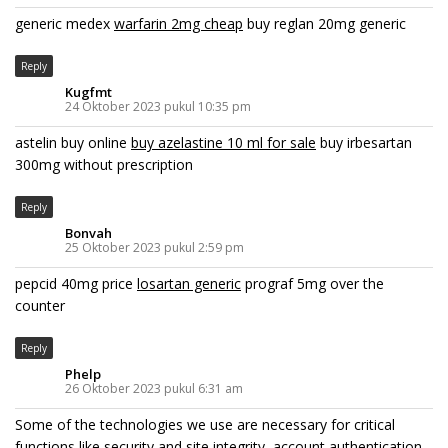
generic medex
warfarin 2mg cheap
buy reglan 20mg generic
Reply
Kugfmt
24 Oktober 2023 pukul 10:35 pm
astelin buy online
buy azelastine 10 ml for sale
buy irbesartan
300mg without prescription
Reply
Bonvah
25 Oktober 2023 pukul 2:59 pm
pepcid 40mg price
losartan generic
prograf 5mg over the
counter
Reply
Phelp
26 Oktober 2023 pukul 6:31 am
Some of the technologies we use are necessary for critical
functions like security and site integrity, account authentication,