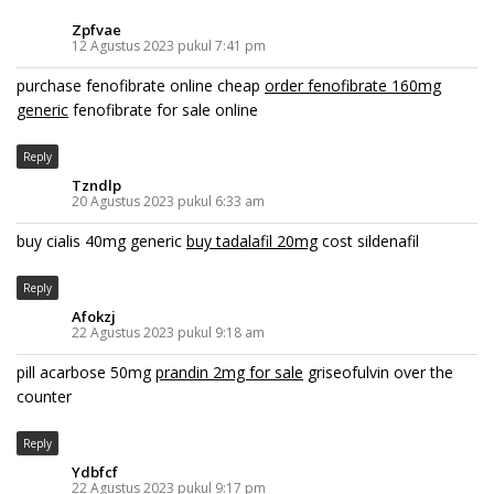
Zpfvae
12 Agustus 2023 pukul 7:41 pm
purchase fenofibrate online cheap
order fenofibrate 160mg
generic
fenofibrate for sale online
Reply
Tzndlp
20 Agustus 2023 pukul 6:33 am
buy cialis 40mg generic
buy tadalafil 20mg
cost sildenafil
Reply
Afokzj
22 Agustus 2023 pukul 9:18 am
pill acarbose 50mg
prandin 2mg for sale
griseofulvin over the
counter
Reply
Ydbfcf
22 Agustus 2023 pukul 9:17 pm