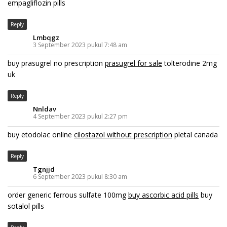
empagliflozin pills
Reply
Lmbqgz
3 September 2023 pukul 7:48 am
buy prasugrel no prescription
prasugrel for sale
tolterodine 2mg
uk
Reply
Nnldav
4 September 2023 pukul 2:27 pm
buy etodolac online
cilostazol without prescription
pletal canada
Reply
Tgnjjd
6 September 2023 pukul 8:30 am
order generic ferrous sulfate 100mg
buy ascorbic acid pills
buy
sotalol pills