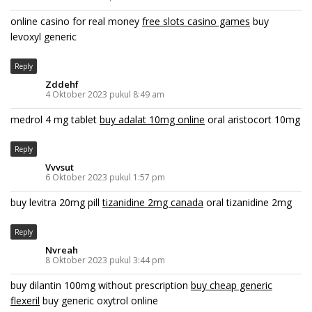
online casino for real money
free slots casino games
buy
levoxyl generic
Reply
Zddehf
4 Oktober 2023 pukul 8:49 am
medrol 4 mg tablet
buy adalat 10mg online
oral aristocort 10mg
Reply
Vvvsut
6 Oktober 2023 pukul 1:57 pm
buy levitra 20mg pill
tizanidine 2mg canada
oral tizanidine 2mg
Reply
Nvreah
8 Oktober 2023 pukul 3:44 pm
buy dilantin 100mg without prescription
buy cheap generic
flexeril
buy generic oxytrol online