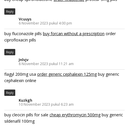
Reply
Vcuuys
6 November 2023 pukul 4:00 pm
buy fluconazole pills
buy forcan without a prescription
order
ciprofloxacin pills
Reply
Jnlvjv
8 November 2023 pukul 11:21 am
flagyl 200mg usa
order generic cephalexin 125mg
buy generic
cephalexin online
Reply
Kuzkgh
10 November 2023 pukul 6:23 am
buy cleocin pills for sale
cheap erythromycin 500mg
buy generic
sildenafil 100mg