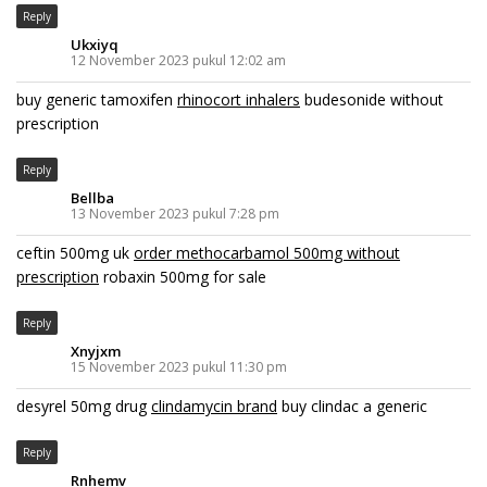
Reply
Ukxiyq
12 November 2023 pukul 12:02 am
buy generic tamoxifen
rhinocort inhalers
budesonide without
prescription
Reply
Bellba
13 November 2023 pukul 7:28 pm
ceftin 500mg uk
order methocarbamol 500mg without
prescription
robaxin 500mg for sale
Reply
Xnyjxm
15 November 2023 pukul 11:30 pm
desyrel 50mg drug
clindamycin brand
buy clindac a generic
Reply
Rnhemv