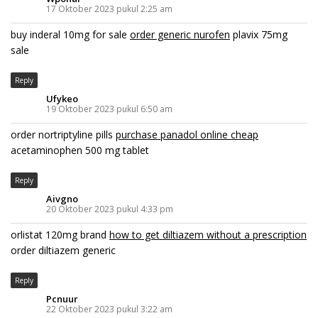
17 Oktober 2023 pukul 2:25 am
buy inderal 10mg for sale
order generic nurofen
plavix 75mg
sale
Reply
Ufykeo
19 Oktober 2023 pukul 6:50 am
order nortriptyline pills
purchase panadol online cheap
acetaminophen 500 mg tablet
Reply
Aivgno
20 Oktober 2023 pukul 4:33 pm
orlistat 120mg brand
how to get diltiazem without a prescription
order diltiazem generic
Reply
Pcnuur
22 Oktober 2023 pukul 3:22 am