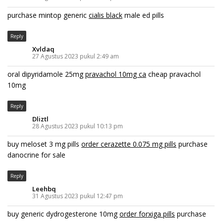
purchase mintop generic
cialis black
male ed pills
Reply
Xvldaq
27 Agustus 2023 pukul 2:49 am
oral dipyridamole 25mg
pravachol 10mg ca
cheap pravachol
10mg
Reply
Dliztl
28 Agustus 2023 pukul 10:13 pm
buy meloset 3 mg pills
order cerazette 0.075 mg pills
purchase
danocrine for sale
Reply
Leehbq
31 Agustus 2023 pukul 12:47 pm
buy generic dydrogesterone 10mg
order forxiga pills
purchase