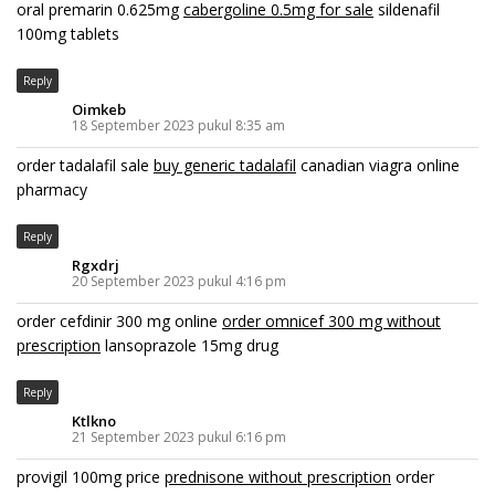
oral premarin 0.625mg
cabergoline 0.5mg for sale
sildenafil
100mg tablets
Reply
Oimkeb
18 September 2023 pukul 8:35 am
order tadalafil sale
buy generic tadalafil
canadian viagra online
pharmacy
Reply
Rgxdrj
20 September 2023 pukul 4:16 pm
order cefdinir 300 mg online
order omnicef 300 mg without
prescription
lansoprazole 15mg drug
Reply
Ktlkno
21 September 2023 pukul 6:16 pm
provigil 100mg price
prednisone without prescription
order