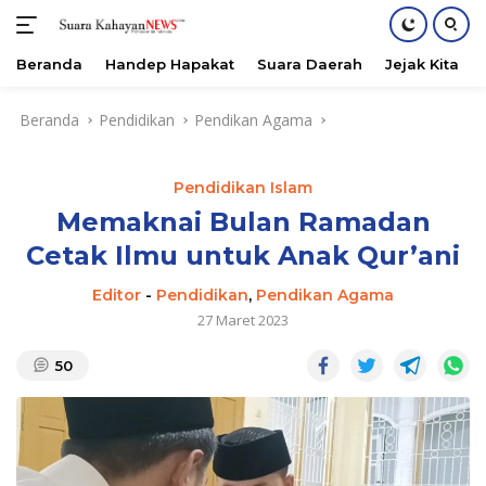
Beranda
Handep Hapakat
Suara Daerah
Jejak Kita
Langsung
Beranda
Pendidikan
Pendikan Agama
ke
konten
Pendidikan Islam
Memaknai Bulan Ramadan
Cetak Ilmu untuk Anak Qur’ani
Editor
-
Pendidikan
,
Pendikan Agama
27 Maret 2023
50