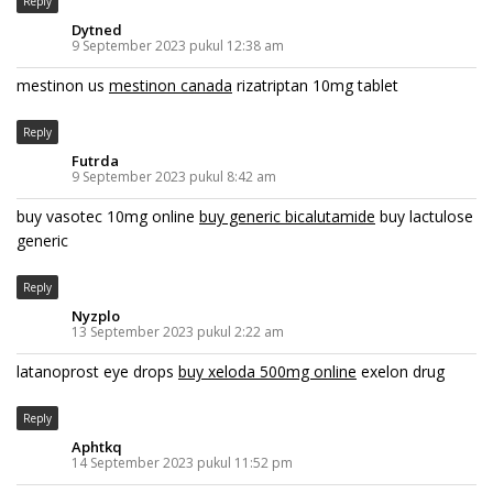
Reply
Dytned
9 September 2023 pukul 12:38 am
mestinon us
mestinon canada
rizatriptan 10mg tablet
Reply
Futrda
9 September 2023 pukul 8:42 am
buy vasotec 10mg online
buy generic bicalutamide
buy lactulose
generic
Reply
Nyzplo
13 September 2023 pukul 2:22 am
latanoprost eye drops
buy xeloda 500mg online
exelon drug
Reply
Aphtkq
14 September 2023 pukul 11:52 pm