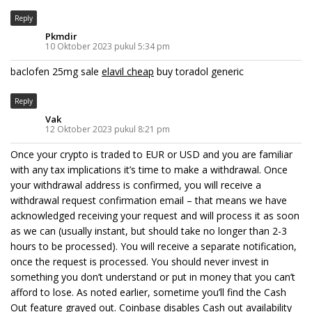
Reply
Pkmdir
10 Oktober 2023 pukul 5:34 pm
baclofen 25mg sale
elavil cheap
buy toradol generic
Reply
Vak
12 Oktober 2023 pukul 8:21 pm
Once your crypto is traded to EUR or USD and you are familiar
with any tax implications it’s time to make a withdrawal. Once
your withdrawal address is confirmed, you will receive a
withdrawal request confirmation email – that means we have
acknowledged receiving your request and will process it as soon
as we can (usually instant, but should take no longer than 2-3
hours to be processed). You will receive a separate notification,
once the request is processed. You should never invest in
something you don’t understand or put in money that you can’t
afford to lose. As noted earlier, sometime you’ll find the Cash
Out feature grayed out. Coinbase disables Cash out availability