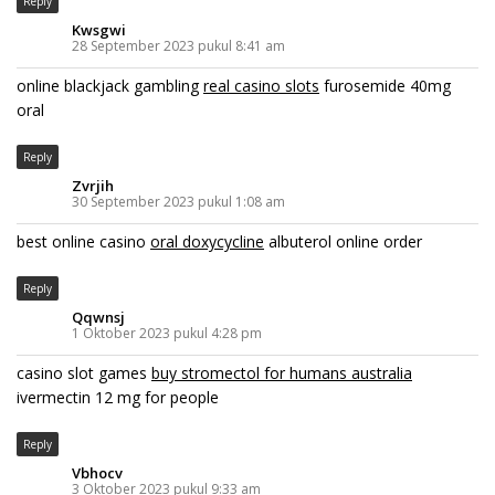
Reply
Kwsgwi
28 September 2023 pukul 8:41 am
online blackjack gambling
real casino slots
furosemide 40mg
oral
Reply
Zvrjih
30 September 2023 pukul 1:08 am
best online casino
oral doxycycline
albuterol online order
Reply
Qqwnsj
1 Oktober 2023 pukul 4:28 pm
casino slot games
buy stromectol for humans australia
ivermectin 12 mg for people
Reply
Vbhocv
3 Oktober 2023 pukul 9:33 am