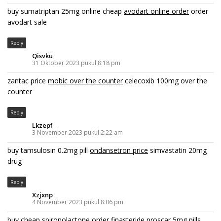
buy sumatriptan 25mg online cheap
avodart online order
order
avodart sale
Reply
Qisvku
31 Oktober 2023 pukul 8:18 pm
zantac price
mobic over the counter
celecoxib 100mg over the
counter
Reply
Lkzepf
3 November 2023 pukul 2:22 am
buy tamsulosin 0.2mg pill
ondansetron price
simvastatin 20mg
drug
Reply
Xzjxnp
4 November 2023 pukul 8:06 pm
buy cheap spironolactone
order finasteride
proscar 5mg pills