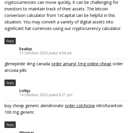
cryptocurrencies can move quickly, it can be challenging for
investors to maintain track of their assets. The bitcoin
conversion calculator from 1xCapital can be helpful in this
situation. You may convert a variety of digital assets into
significant fiat currencies using our cryptocurrency calculator.
Reply
Eeakip
13 Oktober 2023 pukul 4:04 am
glimepiride 4mg canada
order amaryl 1mg online cheap
order
arcoxia pills
Reply
Lnlbjs
14 Oktober 2023 pukul 8:27 pm
buy cheap generic alendronate
order colchicine
nitrofurantoin
100 mg generic
Reply
Wponar