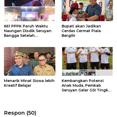
661 PPPK Paruh Waktu
Bupati akan Jadikan
Naungan Disdik Seruyan
Cerdas Cermat Piala
Bangga Setelah
Bergilir
Penempatan Disesuaikan
Kebutuhan
Menarik Minat Siswa lebih
Kembangkan Potensi
Kreatif Belajar
Anak Muda, Pemkab
Seruyan Gelar GSI Tingkat
SMP Sederajat
Respon (50)