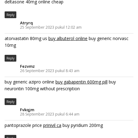
deltasone 40mg online cheap
Reply
Atryrq
25 September 2023 pukul 12:02 am
atorvastatin 80mg us
buy albuterol online
buy generic norvasc
10mg
Reply
Fezvmz
26 September 2023 pukul 8:43 am
buy generic azipro online
buy gabapentin 600mg pill
buy
neurontin 100mg without prescription
Reply
Fvkqjm
28 September 2023 pukul 6:44 am
pantoprazole price
prinivil ca
buy pyridium 200mg