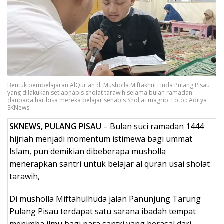
Bentuk pembelajaran AlQur'an di Musholla Miftakhul Huda Pulang Pisau
yang dilakukan setiaphabis sholat tarawih selama bulan ramadan
danpada haribisa mereka belajar sehabis Shol;at magrib. Foto : Aditya
SKNews
SKNEWS, PULANG PISAU
– Bulan suci ramadan 1444
hijriah menjadi momentum istimewa bagi ummat
Islam, pun demikian dibeberapa musholla
menerapkan santri untuk belajar al quran usai sholat
tarawih,
Di musholla Miftahulhuda jalan Panunjung Tarung
Pulang Pisau terdapat satu sarana ibadah tempat
menimba ilmu bagi para santri yang berasal dari