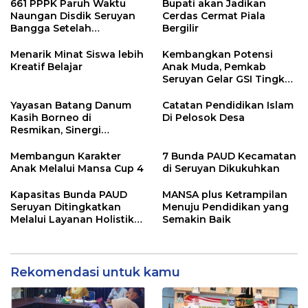
661 PPPK Paruh Waktu
Bupati akan Jadikan
Naungan Disdik Seruyan
Cerdas Cermat Piala
Bangga Setelah
Bergilir
Penempatan Disesuaikan
Kebutuhan
Menarik Minat Siswa lebih
Kembangkan Potensi
Kreatif Belajar
Anak Muda, Pemkab
Seruyan Gelar GSI Tingkat
SMP Sederajat
Yayasan Batang Danum
Catatan Pendidikan Islam
Kasih Borneo di
Di Pelosok Desa
Resmikan, Sinergi
Membangun Dunia
Membangun Karakter
7 Bunda PAUD Kecamatan
Anak Melalui Mansa Cup 4
di Seruyan Dikukuhkan
Kapasitas Bunda PAUD
MANSA plus Ketrampilan
Seruyan Ditingkatkan
Menuju Pendidikan yang
Melalui Layanan Holistik
Semakin Baik
Integratif
Rekomendasi untuk kamu