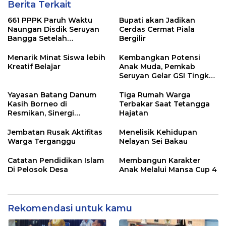
Berita Terkait
661 PPPK Paruh Waktu
Bupati akan Jadikan
Naungan Disdik Seruyan
Cerdas Cermat Piala
Bangga Setelah
Bergilir
Penempatan Disesuaikan
Kebutuhan
Menarik Minat Siswa lebih
Kembangkan Potensi
Kreatif Belajar
Anak Muda, Pemkab
Seruyan Gelar GSI Tingkat
SMP Sederajat
Yayasan Batang Danum
Tiga Rumah Warga
Kasih Borneo di
Terbakar Saat Tetangga
Resmikan, Sinergi
Hajatan
Membangun Dunia
Jembatan Rusak Aktifitas
Menelisik Kehidupan
Warga Terganggu
Nelayan Sei Bakau
Catatan Pendidikan Islam
Membangun Karakter
Di Pelosok Desa
Anak Melalui Mansa Cup 4
Rekomendasi untuk kamu