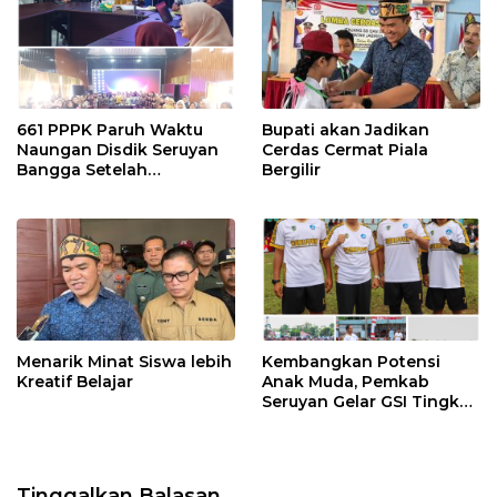
661 PPPK Paruh Waktu
Bupati akan Jadikan
Naungan Disdik Seruyan
Cerdas Cermat Piala
Bangga Setelah
Bergilir
Penempatan Disesuaikan
Kebutuhan
Menarik Minat Siswa lebih
Kembangkan Potensi
Kreatif Belajar
Anak Muda, Pemkab
Seruyan Gelar GSI Tingkat
SMP Sederajat
Tinggalkan Balasan