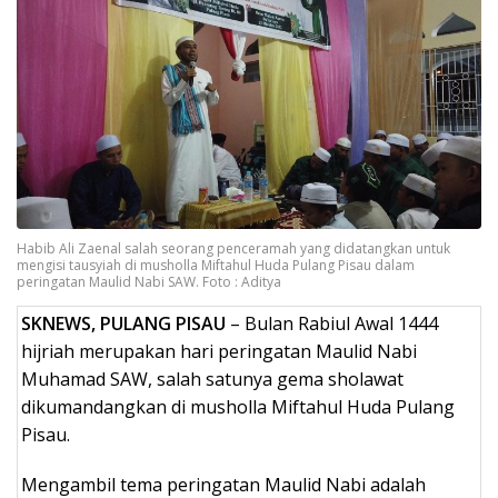
Habib Ali Zaenal salah seorang penceramah yang didatangkan untuk
mengisi tausyiah di musholla Miftahul Huda Pulang Pisau dalam
peringatan Maulid Nabi SAW. Foto : Aditya
SKNEWS, PULANG PISAU
– Bulan Rabiul Awal 1444
hijriah merupakan hari peringatan Maulid Nabi
Muhamad SAW, salah satunya gema sholawat
dikumandangkan di musholla Miftahul Huda Pulang
Pisau.
Mengambil tema peringatan Maulid Nabi adalah