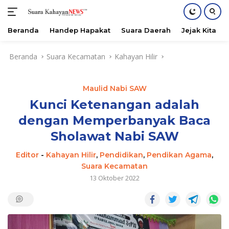
Beranda
Handep Hapakat
Suara Daerah
Jejak Kita
Langsung
Beranda
Suara Kecamatan
Kahayan Hilir
ke
konten
Maulid Nabi SAW
Kunci Ketenangan adalah
dengan Memperbanyak Baca
Sholawat Nabi SAW
Editor
-
Kahayan Hilir
,
Pendidikan
,
Pendikan Agama
,
Suara Kecamatan
13 Oktober 2022