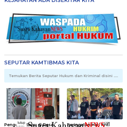
KEJAHATAN ADA DISEKITAR KITA
SEPUTAR KAMTIBMAS KITA
Temukan Berita Seputar Hukum dan Kriminal disini .....
tutup
Pengedar Sabu di Desa
Peringatan Hari Anti
..........