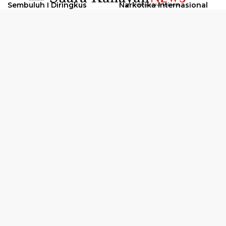
Sembuluh I Diringkus
Narkotika Internasional
2026
Oknum Kuli Tinta Diduga
Kunjungan Kerja Kajati
Pengedar Sabu Dibekuk
Kalteng ke Pulang Pisau
Selengkapnya