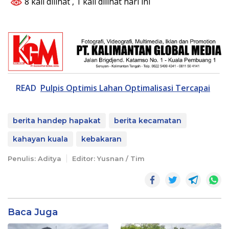
8 kali dilihat
, 1 kali dilihat hari ini
READ
Pulpis Optimis Lahan Optimalisasi Tercapai
berita handep hapakat
berita kecamatan
kahayan kuala
kebakaran
Penulis: Aditya
Editor: Yusnan / Tim
Baca Juga