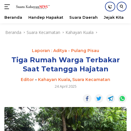
Beranda
Handep Hapakat
Suara Daerah
Jejak Kita
Langsung
Beranda
Suara Kecamatan
Kahayan Kuala
ke
konten
Laporan : Aditya - Pulang Pisau
Tiga Rumah Warga Terbakar
Saat Tetangga Hajatan
Editor
-
Kahayan Kuala
,
Suara Kecamatan
24 April 2025