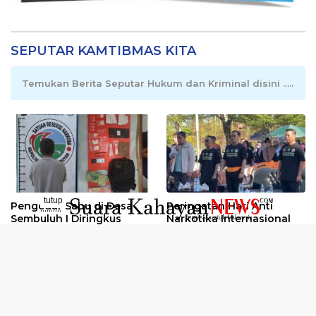
SEPUTAR KAMTIBMAS KITA
Temukan Berita Seputar Hukum dan Kriminal disini .....
tutup
Pengedar Sabu di Desa
Peringatan Hari Anti
..........
Sembuluh I Diringkus
Narkotika Internasional
2026