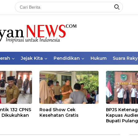
aerah
Jejak Kita
Pendidikan
Hukum
Suara Raky
ntik 132 CPNS
Road Show Cek
BPJS Ketenag
 Dikukuhkan
Kesehatan Gratis
Kapuas Audie
Bupati Pulang
Bahas Kepese
PKBU, Ekosis
dan Pekerja 