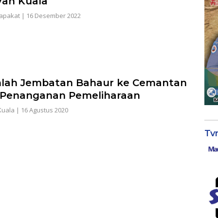
an Kuala
apakat
|
16 Desember 2022
lah Jembatan Bahaur ke Cemantan
 Penanganan Pemeliharaan
Kuala
|
16 Agustus 2020
Tv