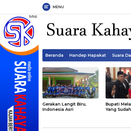
MENU
Langsung
tutup
ke
konten
Beranda
Handep Hapakat
Suara D
Gerakan Langit Biru,
Bupati Mela
Indonesia Asri
Yang Sudah