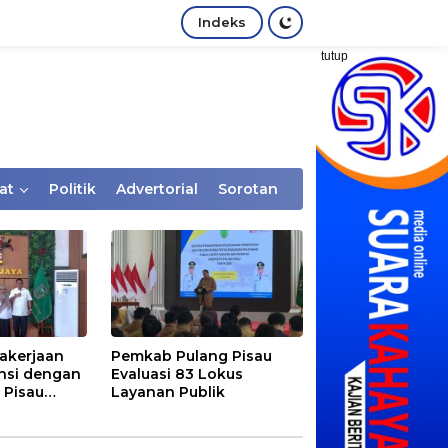
Indeks
tutup
at
Politik
Advertorial
Sorotan
akerjaan
Pemkab Pulang Pisau
nsi dengan
Evaluasi 83 Lokus
 Pisau
Layanan Publik
rtaan
tem Desa,
Rentan