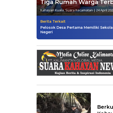
Tiga Rumah Warga Terb
Kahayan Kuala
,
Suara Kecamatan
|
24 April 20
Berita Terkait
Pelosok Desa Pertama Memiliki Sekol
Negeri
Berku