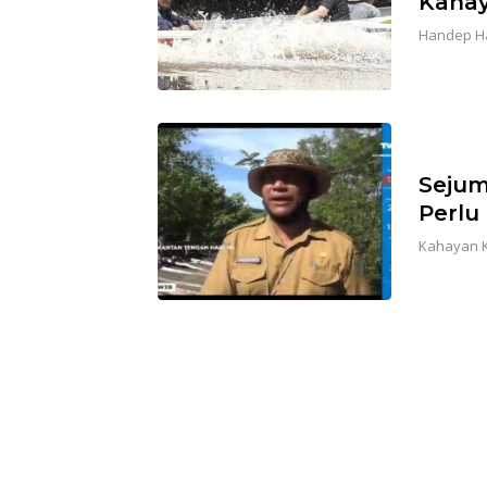
Kahay
Handep H
Sejum
Perlu
Kahayan 