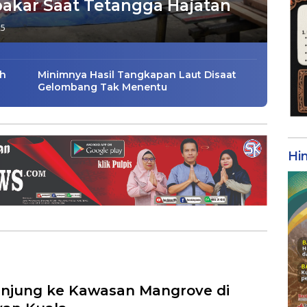
akar Saat Tetangga Hajatan
25
ah
Minimnya Hasil Tangkapan Laut Disaat
Gelombang Tak Menentu
Hi
njung ke Kawasan Mangrove di