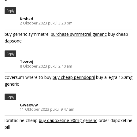
Reply
Krsbxd
2 Oktober 2023 pukul 3:20 pm
buy generic symmetrel
purchase symmetrel generic
buy cheap
dapsone
Reply
Tvvrwj
8 Oktober 2023 pukul 2:40 am
coversum where to buy
buy cheap perindopril
buy allegra 120mg
generic
Reply
Gweoww
11 Oktober 2023 pukul 9:47 am
loratadine cheap
buy dapoxetine 90mg generic
order dapoxetine
pill