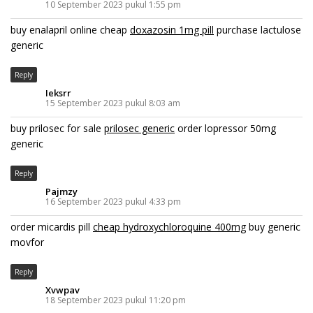
10 September 2023 pukul 1:55 pm
buy enalapril online cheap
doxazosin 1mg pill
purchase lactulose
generic
Reply
Ieksrr
15 September 2023 pukul 8:03 am
buy prilosec for sale
prilosec generic
order lopressor 50mg
generic
Reply
Pajmzy
16 September 2023 pukul 4:33 pm
order micardis pill
cheap hydroxychloroquine 400mg
buy generic
movfor
Reply
Xvwpav
18 September 2023 pukul 11:20 pm