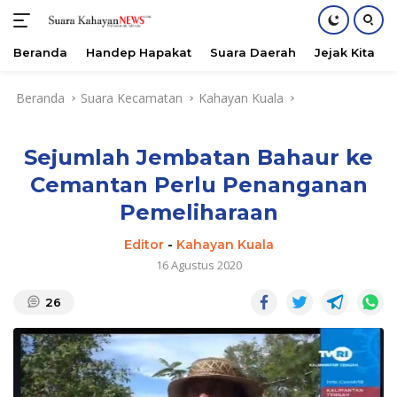
Beranda
Handep Hapakat
Suara Daerah
Jejak Kita
Langsung
Beranda
Suara Kecamatan
Kahayan Kuala
ke
konten
Sejumlah Jembatan Bahaur ke
Cemantan Perlu Penanganan
Pemeliharaan
Editor
-
Kahayan Kuala
16 Agustus 2020
26