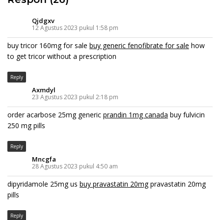
Qjdgxv
12 Agustus 2023 pukul 1:58 pm
buy tricor 160mg for sale
buy generic fenofibrate for sale
how
to get tricor without a prescription
Reply
Axmdyl
23 Agustus 2023 pukul 2:18 pm
order acarbose 25mg generic
prandin 1mg canada
buy fulvicin
250 mg pills
Reply
Mncgfa
28 Agustus 2023 pukul 4:50 am
dipyridamole 25mg us
buy pravastatin 20mg
pravastatin 20mg
pills
Reply