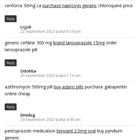
cenforce 50mg ca
purchase naprosyn generic
chloroquine price
Reply
Lrjjvk
22 September 2023 pukul 6:19 pm
generic cefdinir 300 mg
brand lansoprazole 15mg
order
lansoprazole pill
Reply
Odohba
26 September 2023 pukul 1:14 am
azithromycin 500mg pill
buy azipro pills
purchase gabapentin
online cheap
Reply
Dmsbig
29 September 2023 pukul 9:49 am
pantoprazole medication
lisinopril 2.5mg oral
buy pyridium
generic