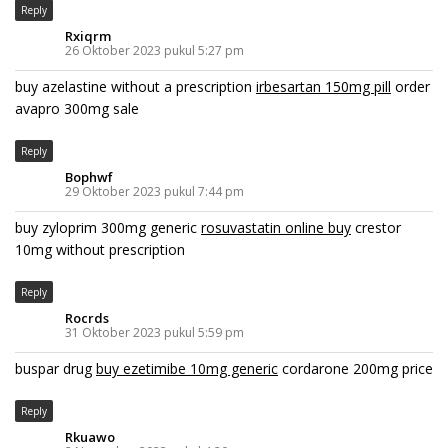
Reply
Rxiqrm
26 Oktober 2023 pukul 5:27 pm
buy azelastine without a prescription
irbesartan 150mg pill
order
avapro 300mg sale
Reply
Bophwf
29 Oktober 2023 pukul 7:44 pm
buy zyloprim 300mg generic
rosuvastatin online buy
crestor
10mg without prescription
Reply
Rocrds
31 Oktober 2023 pukul 5:59 pm
buspar drug
buy ezetimibe 10mg generic
cordarone 200mg price
Reply
Rkuawo