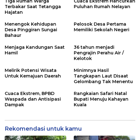
Tiga Rumah Warga
Cuaca Ekstrem Hancurkan
Terbakar Saat Tetangga
Puluhan Rumah Nelayan
Hajatan
Menengok Kehidupan
Pelosok Desa Pertama
Desa Pinggiran Sungai
Memiliki Sekolah Negeri
Bahaur
Menjaga Kandungan Saat
36 tahun menjadi
Hamil
Pengrajin Perahu Air /
Kelotok
Melirik Potensi Wisata
Minimnya Hasil
Untuk Kemajuan Daerah
Tangkapan Laut Disaat
Gelombang Tak Menentu
Cuaca Ekstrem, BPBD
Rangkaian Safari Natal
Waspada dan Antisipasi
Bupati Menuju Kahayan
Dampak
Kuala
Rekomendasi untuk kamu