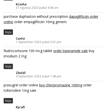
Kcsvha
31 Agustus 2023 pukul 4:08 am
purchase duphaston without prescription
dapagliflozin order
online
order empagliflozin 10mg generic
Reply
Cxnlvi
1 September 2023 pukul 2:01 pm
fludrocortisone 100 mcg tablet
order loperamide sale
buy
imodium 2 mg
Reply
Zbsldl
4 September 2023 pukul 1:48 pm
prasugrel order online
buy chlorpromazine 100mg
order
tolterodine 1mg sale
Reply
Kyrafi