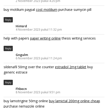
2 November 2023 pukul 4:20 pm
buy motilium paypal
cost motilium
purchase sumycin pill
Reply
Himsrd
4 November 2023 pukul 11:32 pm
help with papers
paper writing online
thesis writing services
Reply
Gngulm
6 November 2023 pukul 11:24 pm
sildenafil 50mg over the counter
estradiol 2mg tablet
buy
generic estrace
Reply
Fhbecn
8 November 2023 pukul 9:51 pm
buy lamotrigine 50mg online
buy lamictal 200mg online cheap
purchase nemazole online