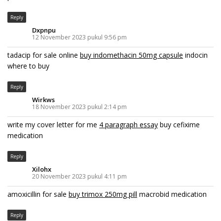
Reply
Dxpnpu
12 November 2023 pukul 9:56 pm
tadacip for sale online
buy indomethacin 50mg capsule
indocin
where to buy
Reply
Wirkws
18 November 2023 pukul 2:14 pm
write my cover letter for me
4 paragraph essay
buy cefixime
medication
Reply
Xilohx
20 November 2023 pukul 4:11 pm
amoxicillin for sale
buy trimox 250mg pill
macrobid medication
Reply