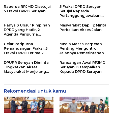
Raperda RPJMD Disetujui
5 Fraksi DPRD Seruyan
5 Fraksi DPRD Seruyan
Setujui Raperda
Pertanggungjawaban
Pelaksanaan APBD TA
2024
Hanya 3 Unsur Pimpinan
Masyarakat Dapil 2 Minta
DPRD yang Hadir, 2
Perbaikan Akses Jalan
Agenda Paripurna
Terpaksa di Tunda
Gelar Paripurna
Media Massa Berperan
Pemandangan Fraksi, 5
Penting Mengontrol
Fraksi DPRD Terima 2
Jalannya Pemerintahan
Buah Usulan Raperda
DPUPR Seruyan Diminta
Rancangan Awal RPJMD
Tingkatkan Akses
Seruyan Disampaikan
Masyarakat Menjelang
Kepada DPRD Seruyan
Lebaran
Rekomendasi untuk kamu