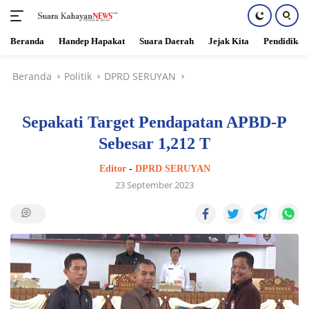
Beranda
Handep Hapakat
Suara Daerah
Jejak Kita
Pendidikan
Langsung
Beranda
Politik
DPRD SERUYAN
ke
konten
Sepakati Target Pendapatan APBD-P
Sebesar 1,212 T
Editor
-
DPRD SERUYAN
23 September 2023