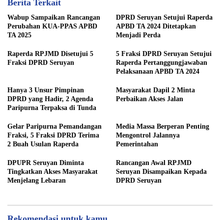
Berita Terkait
Wabup Sampaikan Rancangan
DPRD Seruyan Setujui Raperda
Perubahan KUA-PPAS APBD
APBD TA 2024 Ditetapkan
TA 2025
Menjadi Perda
Raperda RPJMD Disetujui 5
5 Fraksi DPRD Seruyan Setujui
Fraksi DPRD Seruyan
Raperda Pertanggungjawaban
Pelaksanaan APBD TA 2024
Hanya 3 Unsur Pimpinan
Masyarakat Dapil 2 Minta
DPRD yang Hadir, 2 Agenda
Perbaikan Akses Jalan
Paripurna Terpaksa di Tunda
Gelar Paripurna Pemandangan
Media Massa Berperan Penting
Fraksi, 5 Fraksi DPRD Terima
Mengontrol Jalannya
2 Buah Usulan Raperda
Pemerintahan
DPUPR Seruyan Diminta
Rancangan Awal RPJMD
Tingkatkan Akses Masyarakat
Seruyan Disampaikan Kepada
Menjelang Lebaran
DPRD Seruyan
Rekomendasi untuk kamu