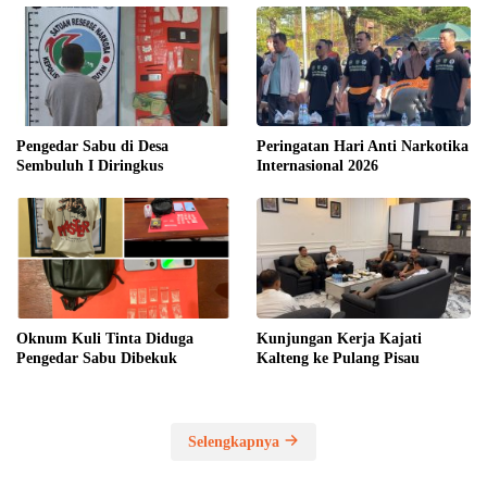
Perkuat Tata Kelola Aset, Pemerintah
Sampaikan Pedoman Baru
7 Juli 2026
DPRD Pulang Pisau Perkuat Regulasi Daerah
30 Juni 2026
Penguatan Fungsi Pengawasan Dewan
23 Juni 2026
Selengkapnya
SPEACE IKLAN HUB. 0811504141