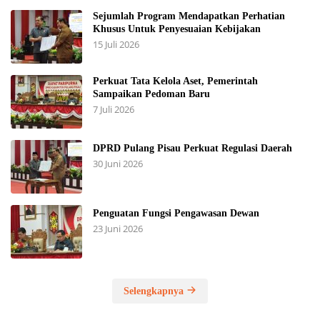
Raperda RPJMD Disetujui 5 Fraksi DPRD
Seruyan
21 Juli 2025
5 Fraksi DPRD Seruyan Setujui Raperda
Pertanggungjawaban Pelaksanaan APBD TA
2024
21 Juli 2025
Hanya 3 Unsur Pimpinan DPRD yang Hadir, 2
Agenda Paripurna Terpaksa di Tunda
16 Juli 2025
Masyarakat Dapil 2 Minta Perbaikan Akses Jalan
10 Juli 2025
Selengkapnya