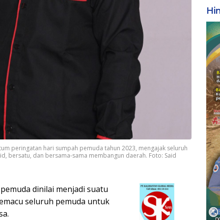
Hi
tum peringatan hari sumpah pemuda tahun 2023, mengajak seluruh
lid, bersatu, dan bersama-sama membangun daerah. Foto: Said
pemuda dinilai menjadi suatu
emacu seluruh pemuda untuk
sa.