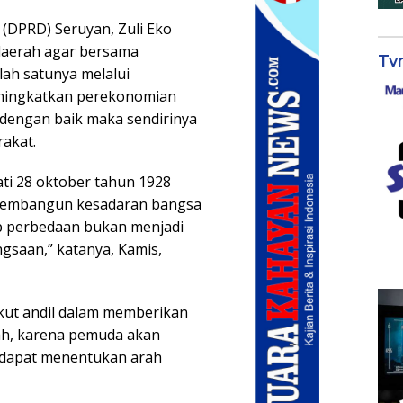
(DPRD) Seruyan, Zuli Eko
daerah agar bersama
Tv
ah satunya melalui
ningkatkan perekonomian
a dengan baik maka sendirinya
rakat.
ti 28 oktober tahun 1928
k membangun kesadaran bangsa
p perbedaan bukan menjadi
gsaan,” katanya, Kamis,
kut andil dalam memberikan
h, karena pemuda akan
 dapat menentukan arah