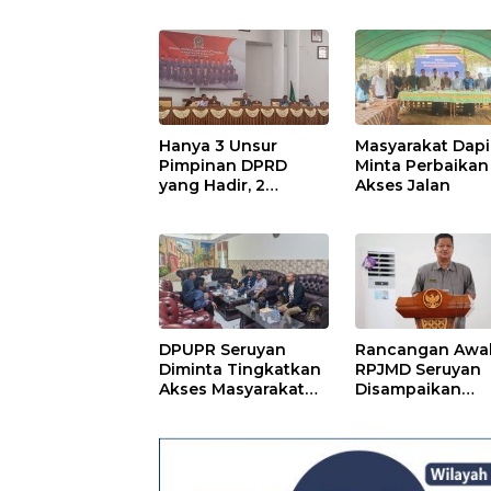
PPAS APBD TA 2025
Ditetapkan Menj
Perda
Hanya 3 Unsur
Masyarakat Dapi
Pimpinan DPRD
Minta Perbaikan
yang Hadir, 2
Akses Jalan
Agenda Paripurna
Terpaksa di Tunda
DPUPR Seruyan
Rancangan Awa
Diminta Tingkatkan
RPJMD Seruyan
Akses Masyarakat
Disampaikan
Menjelang Lebaran
Kepada DPRD
Seruyan