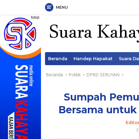
MENU
Langsung
tutup
ke
konten
Beranda
Handep Hapakat
Suara D
Beranda
Politik
DPRD SERUYAN
Sumpah Pemu
Bersama untu
Edito
2