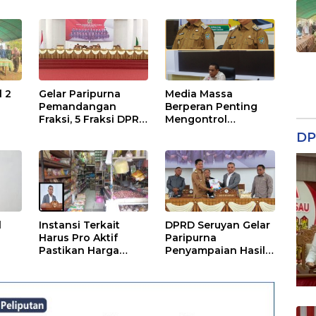
adi
Pertanggungjawaba
n Pelaksanaan APBD
TA 2024
l 2
Gelar Paripurna
Media Massa
Pemandangan
Berperan Penting
Fraksi, 5 Fraksi DPRD
Mengontrol
Terima 2 Buah
Jalannya
DP
Usulan Raperda
Pemerintahan
l
Instansi Terkait
DPRD Seruyan Gelar
Harus Pro Aktif
Paripurna
Pastikan Harga
Penyampaian Hasil
Kebutuhan Tetap
Reses
Terjangkau