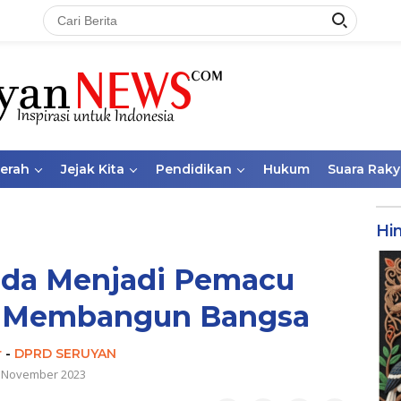
aerah
Jejak Kita
Pendidikan
Hukum
Suara Raky
Hi
da Menjadi Pemacu
k Membangun Bangsa
r
-
DPRD SERUYAN
 November 2023