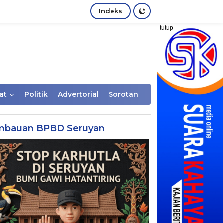
Indeks
tutup
at
Politik
Advertorial
Sorotan
mbauan BPBD Seruyan