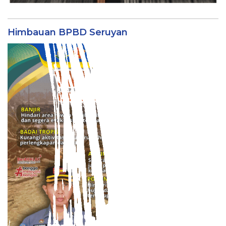
Himbauan BPBD Seruyan