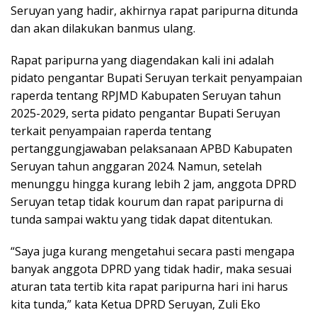
Seruyan yang hadir, akhirnya rapat paripurna ditunda
dan akan dilakukan banmus ulang.
Rapat paripurna yang diagendakan kali ini adalah
pidato pengantar Bupati Seruyan terkait penyampaian
raperda tentang RPJMD Kabupaten Seruyan tahun
2025-2029, serta pidato pengantar Bupati Seruyan
terkait penyampaian raperda tentang
pertanggungjawaban pelaksanaan APBD Kabupaten
Seruyan tahun anggaran 2024. Namun, setelah
menunggu hingga kurang lebih 2 jam, anggota DPRD
Seruyan tetap tidak kourum dan rapat paripurna di
tunda sampai waktu yang tidak dapat ditentukan.
“Saya juga kurang mengetahui secara pasti mengapa
banyak anggota DPRD yang tidak hadir, maka sesuai
aturan tata tertib kita rapat paripurna hari ini harus
kita tunda,” kata Ketua DPRD Seruyan, Zuli Eko