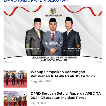
DPRD KABUPATEN SERUYAN
Wabup Sampaikan Rancangan
Perubahan KUA-PPAS APBD TA 2025
6 Agustus 2025
DPRD Seruyan Setujui Raperda APBD TA
2024 Ditetapkan Menjadi Perda
25 Juli 2025