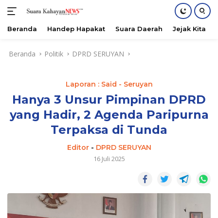
Beranda
Handep Hapakat
Suara Daerah
Jejak Kita
Langsung
Beranda
Politik
DPRD SERUYAN
ke
konten
Laporan : Said - Seruyan
Hanya 3 Unsur Pimpinan DPRD
yang Hadir, 2 Agenda Paripurna
Terpaksa di Tunda
Editor
-
DPRD SERUYAN
16 Juli 2025