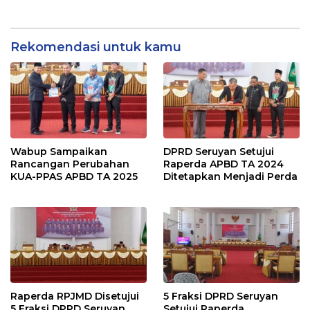
Terjangkau
Rekomendasi untuk kamu
Wabup Sampaikan
DPRD Seruyan Setujui
Rancangan Perubahan
Raperda APBD TA 2024
KUA-PPAS APBD TA 2025
Ditetapkan Menjadi Perda
Raperda RPJMD Disetujui
5 Fraksi DPRD Seruyan
5 Fraksi DPRD Seruyan
Setujui Raperda