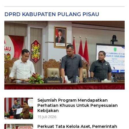
DPRD KABUPATEN PULANG PISAU
Sejumlah Program Mendapatkan
Perhatian Khusus Untuk Penyesuaian
Kebijakan
15 Juli 2026
Perkuat Tata Kelola Aset, Pemerintah