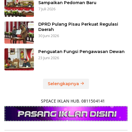
Sampaikan Pedoman Baru
7 Juli 2026
DPRD Pulang Pisau Perkuat Regulasi
Daerah
30 Juni 2026
Penguatan Fungsi Pengawasan Dewan
23 Juni 2026
Selengkapnya
SPEACE IKLAN HUB. 0811504141