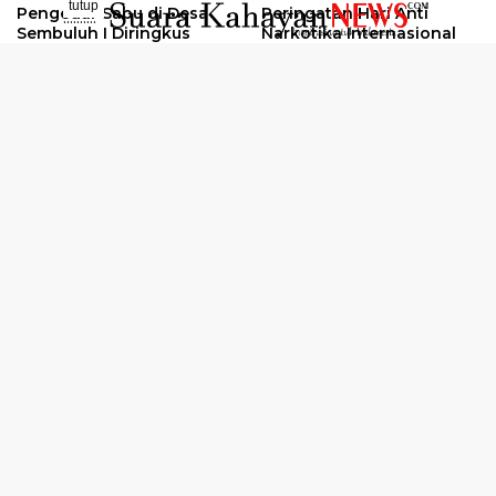
tutup
Pengedar Sabu di Desa
Peringatan Hari Anti
..........
Sembuluh I Diringkus
Narkotika Internasional
2026
Oknum Kuli Tinta Diduga
Kunjungan Kerja Kajati
Pengedar Sabu Dibekuk
Kalteng ke Pulang Pisau
Selengkapnya