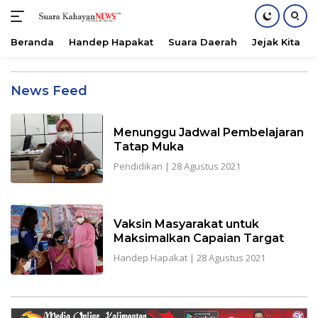
Beranda
Handep Hapakat
Suara Daerah
Jejak Kita
Langsung
ke
Suarakahayannews.com
News Feed
konten
Menunggu Jadwal Pembelajaran
Tatap Muka
Pendidikan
|
28 Agustus 2021
Vaksin Masyarakat untuk
Maksimalkan Capaian Targat
Handep Hapakat
|
28 Agustus 2021