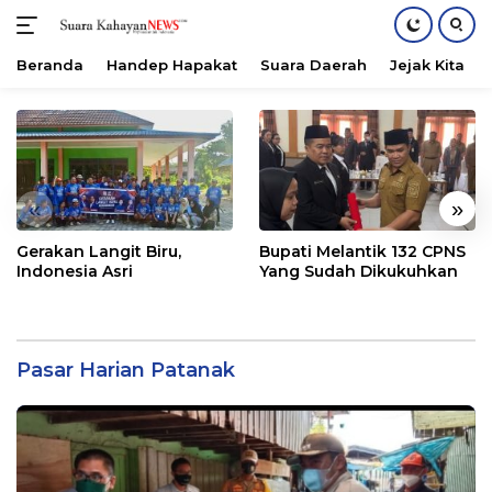
Beranda
Handep Hapakat
Suara Daerah
Jejak Kita
Langsung
ke
konten
«
»
Gerakan Langit Biru,
Bupati Melantik 132 CPNS
Indonesia Asri
Yang Sudah Dikukuhkan
Pasar Harian Patanak