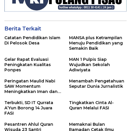
Berita Terkait
Catatan Pendidikan Islam
MANSA plus Ketrampilan
Di Pelosok Desa
Menuju Pendidikan yang
Semakin Baik
Gelar Rapat Evaluasi
MAN 1 Pulpis Siap
Peningkatan Kualitas
Wujudkan Sekolah
Ponpes
Adiwiyata
Peringatan Maulid Nabi
Menambah Pengetahuan
SAW Momentum
Seputar Dunia Jurnalistik
Meningkatkan Iman dan
Taqwa
Terbukti, SD IT Qurrata
Tingkatkan Cinta Al-
A’Yun Borong 14 Juara
Quran Melalui FASI
FASI
Pesantren Ahlul Quran
Memaknai Bulan
Wisuda 23 Santri
Ramadan Cetak Ilmu