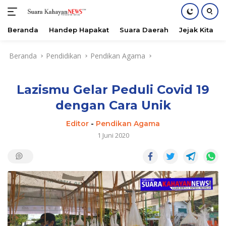
Beranda
Handep Hapakat
Suara Daerah
Jejak Kita
Langsung
Beranda
Pendidikan
Pendikan Agama
ke
konten
Lazismu Gelar Peduli Covid 19
dengan Cara Unik
Editor
-
Pendikan Agama
1 Juni 2020