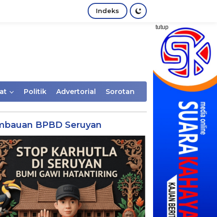
Indeks
tutup
at
Politik
Advertorial
Sorotan
mbauan BPBD Seruyan