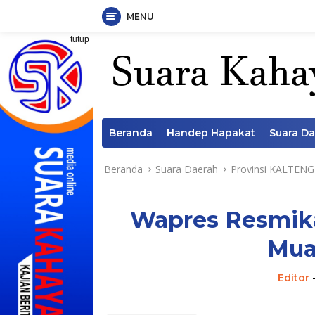
MENU
Langsung
tutup
ke
konten
Beranda
Handep Hapakat
Suara D
Beranda
Suara Daerah
Provinsi KALTENG
Wapres Resmika
Mua
Editor