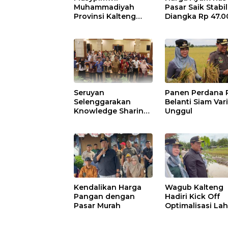
Muhammadiyah
Pasar Saik Stabil
Provinsi Kalteng
Diangka Rp 47.0
2025 Digelar di
Seruyan
Seruyan
Panen Perdana 
Selenggarakan
Belanti Siam Var
Knowledge Sharing
Unggul
Forum Sistem Kerja
Kendalikan Harga
Wagub Kalteng
Pangan dengan
Hadiri Kick Off
Pasar Murah
Optimalisasi La