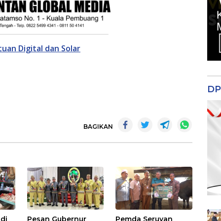
an Digital dan Solar
DP
BAGIKAN
di
Pesan Gubernur
Pemda Seruyan