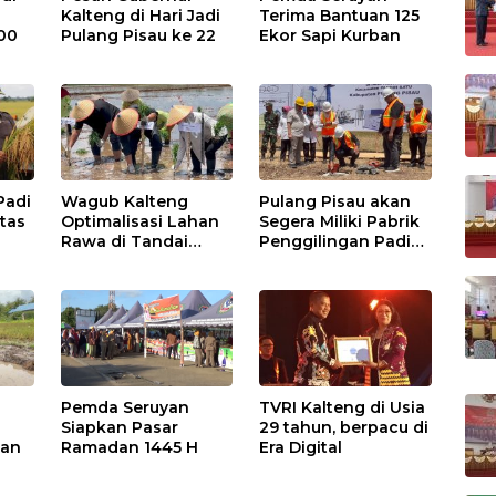
Kalteng di Hari Jadi
Terima Bantuan 125
00
Pulang Pisau ke 22
Ekor Sapi Kurban
Padi
Wagub Kalteng
Pulang Pisau akan
itas
Optimalisasi Lahan
Segera Miliki Pabrik
Rawa di Tandai
Penggilingan Padi
Tanam Padi Unggul
Skala Besar
Pemda Seruyan
TVRI Kalteng di Usia
Siapkan Pasar
29 tahun, berpacu di
han
Ramadan 1445 H
Era Digital