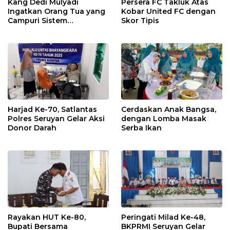
Kang Dedi Mulyadi
Persera FC Takluk Atas
Ingatkan Orang Tua yang
Kobar United FC dengan
Campuri Sistem
Skor Tipis
Pendidikan Sekolah:
Antara Hak, Batas, dan
Etika Hukum Pendidikan
Harjad Ke-70, Satlantas
Cerdaskan Anak Bangsa,
Polres Seruyan Gelar Aksi
dengan Lomba Masak
Donor Darah
Serba Ikan
Rayakan HUT Ke-80,
Peringati Milad Ke-48,
Bupati Bersama
BKPRMI Seruyan Gelar