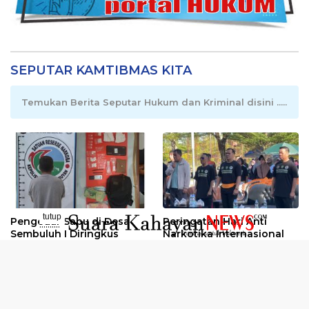
SEPUTAR KAMTIBMAS KITA
Temukan Berita Seputar Hukum dan Kriminal disini .....
tutup
Pengedar Sabu di Desa
Peringatan Hari Anti
..........
Sembuluh I Diringkus
Narkotika Internasional
2026