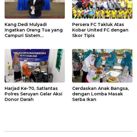
Kang Dedi Mulyadi
Persera FC Takluk Atas
Ingatkan Orang Tua yang
Kobar United FC dengan
Campuri Sistem
Skor Tipis
Pendidikan Sekolah:
Antara Hak, Batas, dan
Etika Hukum Pendidikan
Harjad Ke-70, Satlantas
Cerdaskan Anak Bangsa,
Polres Seruyan Gelar Aksi
dengan Lomba Masak
Donor Darah
Serba Ikan