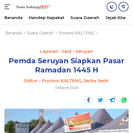
Beranda
Handep Hapakat
Suara Daerah
Jejak Kita
Langsung
Beranda
Suara Daerah
Provinsi KALTENG
ke
konten
Laporan : Said - Seruyan
Pemda Seruyan Siapkan Pasar
Ramadan 1445 H
Editor
-
Provinsi KALTENG
,
Serba Serbi
6 Maret 2024