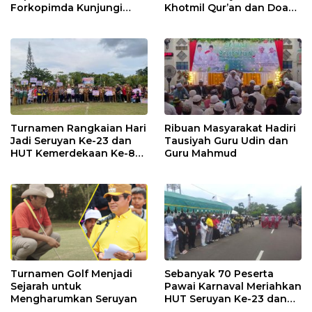
Forkopimda Kunjungi
Khotmil Qur’an dan Doa
Markas POS TNI AL
Bersama untuk Bangsa
Turnamen Rangkaian Hari
Ribuan Masyarakat Hadiri
Jadi Seruyan Ke-23 dan
Tausiyah Guru Udin dan
HUT Kemerdekaan Ke-80
Guru Mahmud
RI Resmi Ditutup
Turnamen Golf Menjadi
Sebanyak 70 Peserta
Sejarah untuk
Pawai Karnaval Meriahkan
Mengharumkan Seruyan
HUT Seruyan Ke-23 dan
HUT RI ke-80