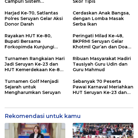
Campuri Sistem
Skor Tipis
Pendidikan Sekolah:
Antara Hak, Batas, dan
Harjad Ke-70, Satlantas
Cerdaskan Anak Bangsa,
Etika Hukum Pendidikan
Polres Seruyan Gelar Aksi
dengan Lomba Masak
Donor Darah
Serba Ikan
Rayakan HUT Ke-80,
Peringati Milad Ke-48,
Bupati Bersama
BKPRMI Seruyan Gelar
Forkopimda Kunjungi
Khotmil Qur’an dan Doa
Markas POS TNI AL
Bersama untuk Bangsa
Turnamen Rangkaian Hari
Ribuan Masyarakat Hadiri
Jadi Seruyan Ke-23 dan
Tausiyah Guru Udin dan
HUT Kemerdekaan Ke-80
Guru Mahmud
RI Resmi Ditutup
Turnamen Golf Menjadi
Sebanyak 70 Peserta
Sejarah untuk
Pawai Karnaval Meriahkan
Mengharumkan Seruyan
HUT Seruyan Ke-23 dan
HUT RI ke-80
Rekomendasi untuk kamu