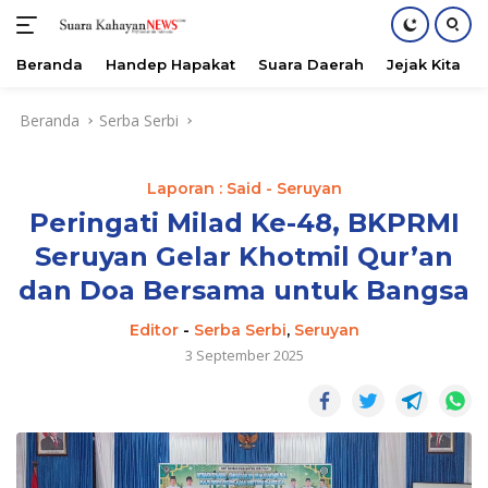
Beranda
Handep Hapakat
Suara Daerah
Jejak Kita
Langsung
Beranda
Serba Serbi
ke
konten
Laporan : Said - Seruyan
Peringati Milad Ke-48, BKPRMI
Seruyan Gelar Khotmil Qur’an
dan Doa Bersama untuk Bangsa
Editor
-
Serba Serbi
,
Seruyan
3 September 2025