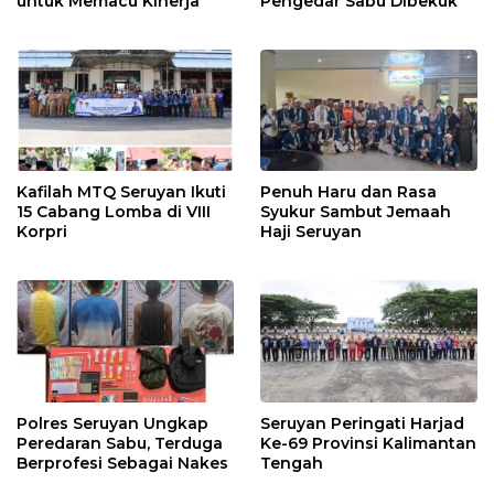
untuk Memacu Kinerja
Pengedar Sabu Dibekuk
Kafilah MTQ Seruyan Ikuti
Penuh Haru dan Rasa
15 Cabang Lomba di VIII
Syukur Sambut Jemaah
Korpri
Haji Seruyan
Polres Seruyan Ungkap
Seruyan Peringati Harjad
Peredaran Sabu, Terduga
Ke-69 Provinsi Kalimantan
Berprofesi Sebagai Nakes
Tengah