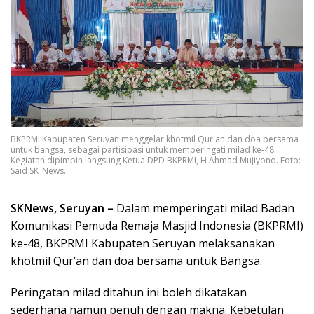
BKPRMI Kabupaten Seruyan menggelar khotmil Qur'an dan doa bersama
untuk bangsa, sebagai partisipasi untuk memperingati milad ke-48.
Kegiatan dipimpin langsung Ketua DPD BKPRMI, H Ahmad Mujiyono. Foto:
Said SK_News.
SKNews, Seruyan –
Dalam memperingati milad Badan
Komunikasi Pemuda Remaja Masjid Indonesia (BKPRMI)
ke-48, BKPRMI Kabupaten Seruyan melaksanakan
khotmil Qur’an dan doa bersama untuk Bangsa.
Peringatan milad ditahun ini boleh dikatakan
sederhana namun penuh dengan makna. Kebetulan