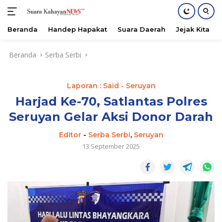
Beranda
Handep Hapakat
Suara Daerah
Jejak Kita
Langsung
Beranda
Serba Serbi
ke
konten
Laporan : Said - Seruyan
Harjad Ke-70, Satlantas Polres
Seruyan Gelar Aksi Donor Darah
Editor
-
Serba Serbi
,
Seruyan
13 September 2025