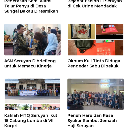
Penetasan Semi Alami
Pejabat Eselon III Seruyan
Telur Penyu di Desa
di Cek Urine Mendadak
Sungai Bakau Diresmikan
ASN Seruyan Dibriefieng
Oknum Kuli Tinta Diduga
untuk Memacu Kinerja
Pengedar Sabu Dibekuk
Kafilah MTQ Seruyan Ikuti
Penuh Haru dan Rasa
15 Cabang Lomba di VIII
Syukur Sambut Jemaah
Korpri
Haji Seruyan