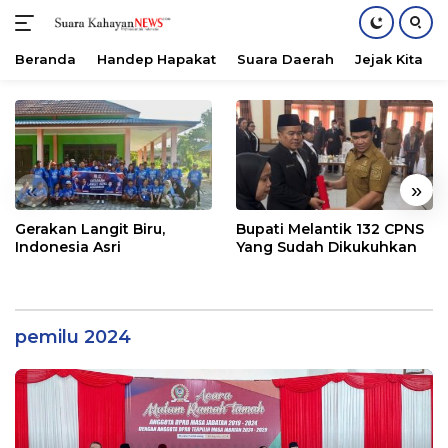
Beranda
Handep Hapakat
Suara Daerah
Jejak Kita
Langsung
ke
konten
«
»
Gerakan Langit Biru,
Bupati Melantik 132 CPNS
Indonesia Asri
Yang Sudah Dikukuhkan
pemilu 2024