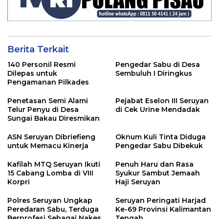
Berita Terkait
140 Personil Resmi
Pengedar Sabu di Desa
Dilepas untuk
Sembuluh I Diringkus
Pengamanan Pilkades
Penetasan Semi Alami
Pejabat Eselon III Seruyan
Telur Penyu di Desa
di Cek Urine Mendadak
Sungai Bakau Diresmikan
ASN Seruyan Dibriefieng
Oknum Kuli Tinta Diduga
untuk Memacu Kinerja
Pengedar Sabu Dibekuk
Kafilah MTQ Seruyan Ikuti
Penuh Haru dan Rasa
15 Cabang Lomba di VIII
Syukur Sambut Jemaah
Korpri
Haji Seruyan
Polres Seruyan Ungkap
Seruyan Peringati Harjad
Peredaran Sabu, Terduga
Ke-69 Provinsi Kalimantan
Berprofesi Sebagai Nakes
Tengah