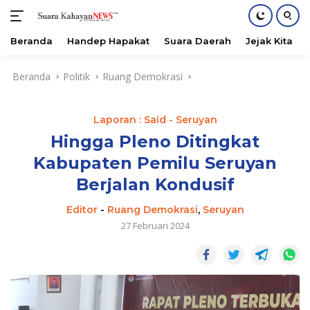
Beranda
Handep Hapakat
Suara Daerah
Jejak Kita
Langsung
Beranda
Politik
Ruang Demokrasi
ke
konten
Laporan : Said - Seruyan
Hingga Pleno Ditingkat
Kabupaten Pemilu Seruyan
Berjalan Kondusif
Editor
-
Ruang Demokrasi
,
Seruyan
27 Februari 2024