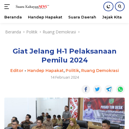
Beranda
Handep Hapakat
Suara Daerah
Jejak Kita
Langsung
Beranda
Politik
Ruang Demokrasi
ke
konten
Giat Jelang H-1 Pelaksanaan
Pemilu 2024
Editor
-
Handep Hapakat
,
Politik
,
Ruang Demokrasi
14 Februari 2024