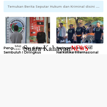
Temukan Berita Seputar Hukum dan Kriminal disini .....
tutup
Pengedar Sabu di Desa
Peringatan Hari Anti
..........
Sembuluh I Diringkus
Narkotika Internasional
2026
Oknum Kuli Tinta Diduga
Kunjungan Kerja Kajati
Pengedar Sabu Dibekuk
Kalteng ke Pulang Pisau