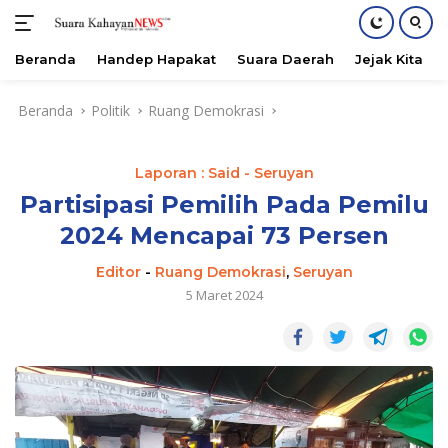
Beranda
Handep Hapakat
Suara Daerah
Jejak Kita
Langsung
Beranda
Politik
Ruang Demokrasi
ke
konten
Laporan : Said - Seruyan
Partisipasi Pemilih Pada Pemilu
2024 Mencapai 73 Persen
Editor
-
Ruang Demokrasi
,
Seruyan
5 Maret 2024