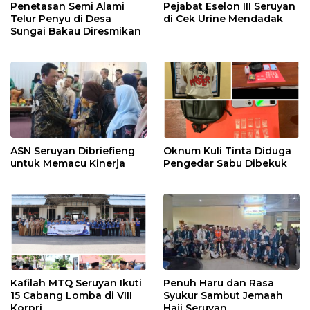
Penetasan Semi Alami
Pejabat Eselon III Seruyan
Telur Penyu di Desa
di Cek Urine Mendadak
Sungai Bakau Diresmikan
ASN Seruyan Dibriefieng
Oknum Kuli Tinta Diduga
untuk Memacu Kinerja
Pengedar Sabu Dibekuk
Kafilah MTQ Seruyan Ikuti
Penuh Haru dan Rasa
15 Cabang Lomba di VIII
Syukur Sambut Jemaah
Korpri
Haji Seruyan