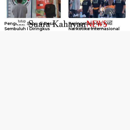
tutup
Pengedar Sabu di Desa
Peringatan Hari Anti
..........
Sembuluh I Diringkus
Narkotika Internasional
2026
Oknum Kuli Tinta Diduga
Kunjungan Kerja Kajati
Pengedar Sabu Dibekuk
Kalteng ke Pulang Pisau
Selengkapnya