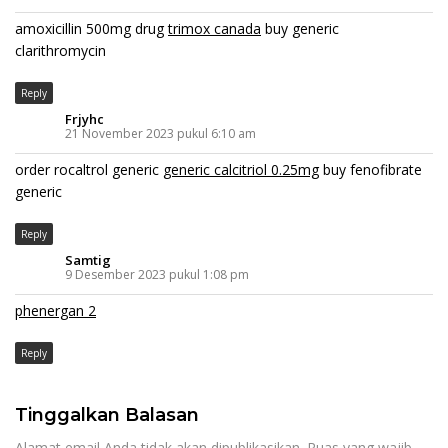
amoxicillin 500mg drug
trimox canada
buy generic
clarithromycin
Reply
Frjyhc
21 November 2023 pukul 6:10 am
order rocaltrol generic
generic calcitriol 0.25mg
buy fenofibrate
generic
Reply
Samtig
9 Desember 2023 pukul 1:08 pm
phenergan 2
Reply
Tinggalkan Balasan
Alamat email Anda tidak akan dipublikasikan.
Ruas yang wajib