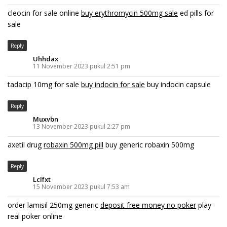
cleocin for sale online
buy erythromycin 500mg sale
ed pills for
sale
Reply
Uhhdax
11 November 2023 pukul 2:51 pm
tadacip 10mg for sale
buy indocin for sale
buy indocin capsule
Reply
Muxvbn
13 November 2023 pukul 2:27 pm
axetil drug
robaxin 500mg pill
buy generic robaxin 500mg
Reply
Lclfxt
15 November 2023 pukul 7:53 am
order lamisil 250mg generic
deposit free money no poker
play
real poker online