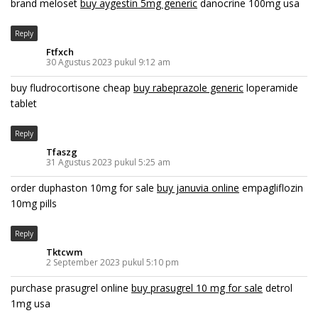
brand meloset
buy aygestin 5mg generic
danocrine 100mg usa
Reply
Ftfxch
30 Agustus 2023 pukul 9:12 am
buy fludrocortisone cheap
buy rabeprazole generic
loperamide
tablet
Reply
Tfaszg
31 Agustus 2023 pukul 5:25 am
order duphaston 10mg for sale
buy januvia online
empagliflozin
10mg pills
Reply
Tktcwm
2 September 2023 pukul 5:10 pm
purchase prasugrel online
buy prasugrel 10 mg for sale
detrol
1mg usa