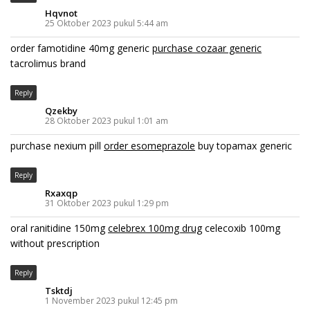
Hqvnot
25 Oktober 2023 pukul 5:44 am
order famotidine 40mg generic
purchase cozaar generic
tacrolimus brand
Reply
Qzekby
28 Oktober 2023 pukul 1:01 am
purchase nexium pill
order esomeprazole
buy topamax generic
Reply
Rxaxqp
31 Oktober 2023 pukul 1:29 pm
oral ranitidine 150mg
celebrex 100mg drug
celecoxib 100mg
without prescription
Reply
Tsktdj
1 November 2023 pukul 12:45 pm