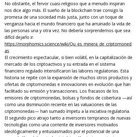
No obstante, el fervor cuasi-religioso que a menudo inspiran
nos dice algo más. El sueño de la blockchain trae consigo la
promesa de una sociedad más justa, junto con un toque de
venganza hacia el mundo financiero que ha arruinado la vida de
las personas una y otra vez. No debería sorprendernos que sea
difícil dejarlo ir.
https://morphomics.science/wiki/Qu_es_minera_de_criptomoned
as
El crecimiento espectacular, si bien volátil, en la capitalización de
mercado de los criptoactivos y su entrada en el sistema
financiero regulado intensificaron las labores regulatorias. Esta
historia se repite con la expansión de muchos otros productos y
ofertas de criptomonedas e innovaciones en evolución que han
facilitado su emisión y transacciones. Los fracasos de los
emisores de criptomonedas, bolsas y fondos de cobertura —así
como una disminución reciente en las valuaciones de las
criptomonedas— han sumado ímpetu a la iniciativa regulatoria.
El segundo pico atrajo tanto a inversores tempranos de nuevas
tecnologías como una corriente de inversores motivados
ideológicamente y entusiasmados por el potencial de una