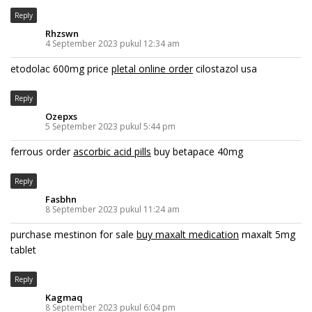
Reply
Rhzswn
4 September 2023 pukul 12:34 am
etodolac 600mg price
pletal online order
cilostazol usa
Reply
Ozepxs
5 September 2023 pukul 5:44 pm
ferrous order
ascorbic acid pills
buy betapace 40mg
Reply
Fasbhn
8 September 2023 pukul 11:24 am
purchase mestinon for sale
buy maxalt medication
maxalt 5mg
tablet
Reply
Kagmaq
8 September 2023 pukul 6:04 pm