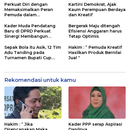
Perkuat Diri dengan
Kartini Demokrat, Ajak
Memaksimalkan Peran
Kaum Perempuan Berdaya
Pemuda dalam
dan Kreatif
Pembangunan
Kader Muda Pendatang
Bergerak Maju ditengah
Baru di DPRD Perkuat
Efisiensi Anggaran harus
Sinergi Membangun
Tetap Optimis
Daerah
Sepak Bola itu Asik, 12 Tim
Hakim : ” Pemuda Kreatif
Adu Tanding pada
Hasilkan Produk Bernilai
Turnamen Bupati Cup
Jual “
2025
Rekomendasi untuk kamu
Hakim : ” Jika
Kader PPP serap Aspirasi
Direncanakan Maka
Dapilnya