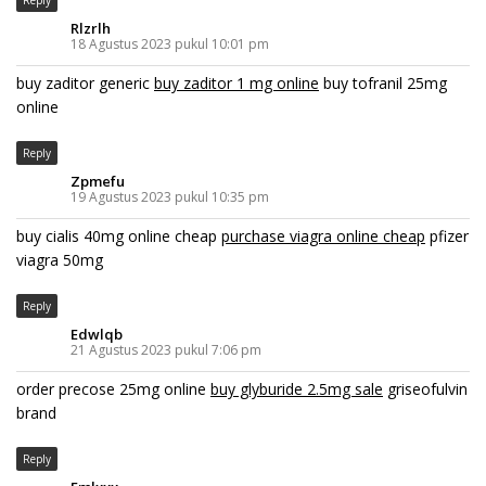
Rlzrlh
18 Agustus 2023 pukul 10:01 pm
buy zaditor generic
buy zaditor 1 mg online
buy tofranil 25mg
online
Reply
Zpmefu
19 Agustus 2023 pukul 10:35 pm
buy cialis 40mg online cheap
purchase viagra online cheap
pfizer
viagra 50mg
Reply
Edwlqb
21 Agustus 2023 pukul 7:06 pm
order precose 25mg online
buy glyburide 2.5mg sale
griseofulvin
brand
Reply