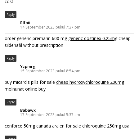
cost
Reply
Rlfoii
14 September 2023 pukul 7:37 pm
order generic premarin 600 mg
generic dostinex 0.25mg
cheap
sildenafil without prescription
Reply
Yzpmrg
15 September 2023 pukul 8:54 pm
buy micardis pills for sale
cheap hydroxychloroquine 200mg
molnunat online buy
Reply
Babawx
17 September 2023 pukul 5:37 am
cenforce 50mg canada
aralen for sale
chloroquine 250mg usa
Reply