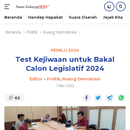
Beranda
Handep Hapakat
Suara Daerah
Jejak Kita
Langsung
Beranda
Politik
Ruang Demokrasi
ke
konten
PEMILU 2024
Test Kejiwaan untuk Bakal
Calon Legislatif 2024
Editor
-
Politik
,
Ruang Demokrasi
7 Mei 2023
62