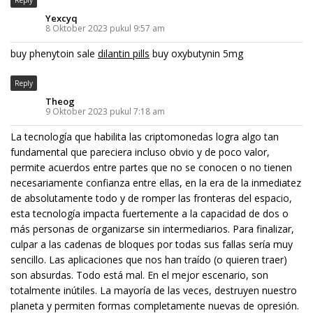
Yexcyq
8 Oktober 2023 pukul 9:57 am
buy phenytoin sale
dilantin pills
buy oxybutynin 5mg
Reply
Theog
9 Oktober 2023 pukul 7:18 am
La tecnología que habilita las criptomonedas logra algo tan
fundamental que pareciera incluso obvio y de poco valor,
permite acuerdos entre partes que no se conocen o no tienen
necesariamente confianza entre ellas, en la era de la inmediatez
de absolutamente todo y de romper las fronteras del espacio,
esta tecnología impacta fuertemente a la capacidad de dos o
más personas de organizarse sin intermediarios. Para finalizar,
culpar a las cadenas de bloques por todas sus fallas sería muy
sencillo. Las aplicaciones que nos han traído (o quieren traer)
son absurdas. Todo está mal. En el mejor escenario, son
totalmente inútiles. La mayoría de las veces, destruyen nuestro
planeta y permiten formas completamente nuevas de opresión.