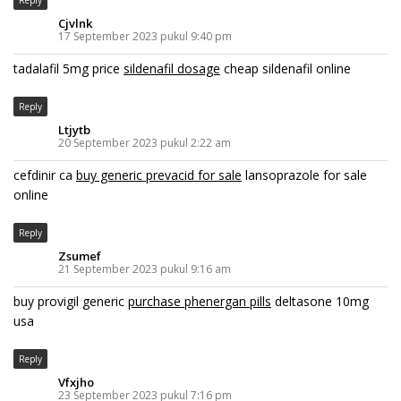
Cjvlnk
17 September 2023 pukul 9:40 pm
tadalafil 5mg price
sildenafil dosage
cheap sildenafil online
Reply
Ltjytb
20 September 2023 pukul 2:22 am
cefdinir ca
buy generic prevacid for sale
lansoprazole for sale
online
Reply
Zsumef
21 September 2023 pukul 9:16 am
buy provigil generic
purchase phenergan pills
deltasone 10mg
usa
Reply
Vfxjho
23 September 2023 pukul 7:16 pm