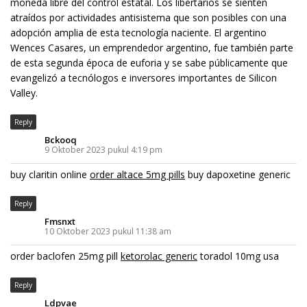
moneda libre del control estatal. Los libertarios se sienten
atraídos por actividades antisistema que son posibles con una
adopción amplia de esta tecnología naciente. El argentino
Wences Casares, un emprendedor argentino, fue también parte
de esta segunda época de euforia y se sabe públicamente que
evangelizó a tecnólogos e inversores importantes de Silicon
Valley.
Reply
Bckooq
9 Oktober 2023 pukul 4:19 pm
buy claritin online
order altace 5mg pills
buy dapoxetine generic
Reply
Fmsnxt
10 Oktober 2023 pukul 11:38 am
order baclofen 25mg pill
ketorolac generic
toradol 10mg usa
Reply
Ldpvae