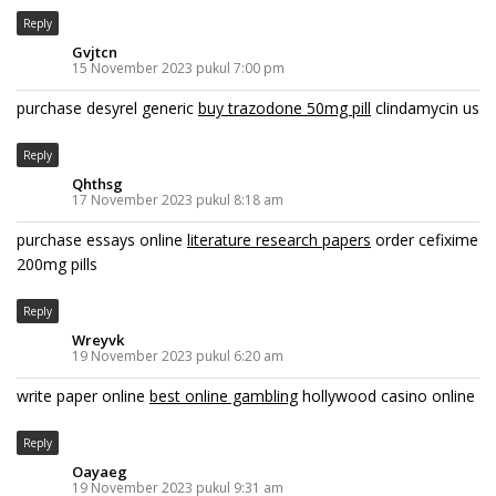
Reply
Gvjtcn
15 November 2023 pukul 7:00 pm
purchase desyrel generic
buy trazodone 50mg pill
clindamycin us
Reply
Qhthsg
17 November 2023 pukul 8:18 am
purchase essays online
literature research papers
order cefixime
200mg pills
Reply
Wreyvk
19 November 2023 pukul 6:20 am
write paper online
best online gambling
hollywood casino online
Reply
Oayaeg
19 November 2023 pukul 9:31 am