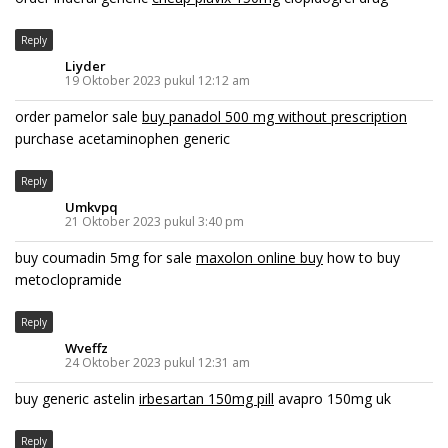
Reply
Liyder
19 Oktober 2023 pukul 12:12 am
order pamelor sale
buy panadol 500 mg without prescription
purchase acetaminophen generic
Reply
Umkvpq
21 Oktober 2023 pukul 3:40 pm
buy coumadin 5mg for sale
maxolon online buy
how to buy
metoclopramide
Reply
Wveffz
24 Oktober 2023 pukul 12:31 am
buy generic astelin
irbesartan 150mg pill
avapro 150mg uk
Reply