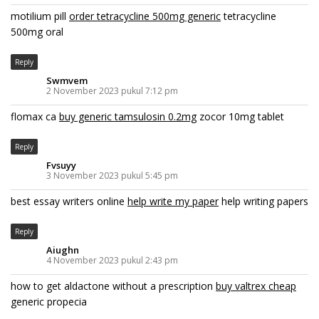
motilium pill
order tetracycline 500mg generic
tetracycline
500mg oral
Reply
Swmvem
2 November 2023 pukul 7:12 pm
flomax ca
buy generic tamsulosin 0.2mg
zocor 10mg tablet
Reply
Fvsuyy
3 November 2023 pukul 5:45 pm
best essay writers online
help write my paper
help writing papers
Reply
Aiughn
4 November 2023 pukul 2:43 pm
how to get aldactone without a prescription
buy valtrex cheap
generic propecia