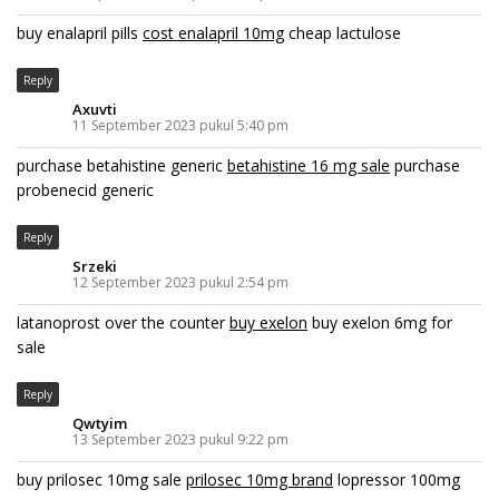
buy enalapril pills
cost enalapril 10mg
cheap lactulose
Reply
Axuvti
11 September 2023 pukul 5:40 pm
purchase betahistine generic
betahistine 16 mg sale
purchase
probenecid generic
Reply
Srzeki
12 September 2023 pukul 2:54 pm
latanoprost over the counter
buy exelon
buy exelon 6mg for
sale
Reply
Qwtyim
13 September 2023 pukul 9:22 pm
buy prilosec 10mg sale
prilosec 10mg brand
lopressor 100mg