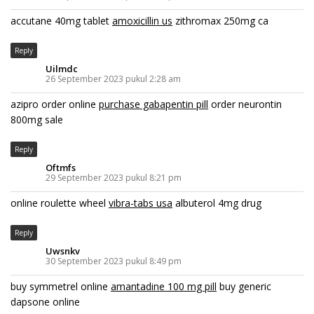
accutane 40mg tablet
amoxicillin us
zithromax 250mg ca
Reply
Uilmdc
26 September 2023 pukul 2:28 am
azipro order online
purchase gabapentin pill
order neurontin
800mg sale
Reply
Oftmfs
29 September 2023 pukul 8:21 pm
online roulette wheel
vibra-tabs usa
albuterol 4mg drug
Reply
Uwsnkv
30 September 2023 pukul 8:49 pm
buy symmetrel online
amantadine 100 mg pill
buy generic
dapsone online