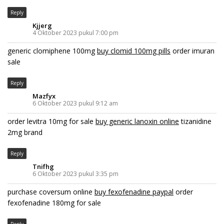
Reply
Kjjerg
4 Oktober 2023 pukul 7:00 pm
generic clomiphene 100mg
buy clomid 100mg pills
order imuran
sale
Reply
Mazfyx
6 Oktober 2023 pukul 9:12 am
order levitra 10mg for sale
buy generic lanoxin online
tizanidine
2mg brand
Reply
Tnifhg
6 Oktober 2023 pukul 3:35 pm
purchase coversum online
buy fexofenadine paypal
order
fexofenadine 180mg for sale
Reply