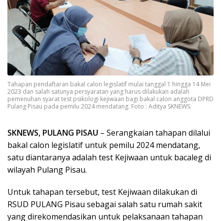
Tahapan pendaftaran bakal calon legislatif mulai tanggal 1 hingga 14 Mei
2023 dan salah satunya persyaratan yang harus dilakukan adalah
pemenuhan syarat test psikologi kejiwaan bagi bakal calon anggota DPRD
Pulang Pisau pada pemilu 2024 mendatang. Foto : Aditya SKNEWS.
SKNEWS, PULANG PISAU
– Serangkaian tahapan dilalui
bakal calon legislatif untuk pemilu 2024 mendatang,
satu diantaranya adalah test Kejiwaan untuk bacaleg di
wilayah Pulang Pisau.
Untuk tahapan tersebut, test Kejiwaan dilakukan di
RSUD PULANG Pisau sebagai salah satu rumah sakit
yang direkomendasikan untuk pelaksanaan tahapan