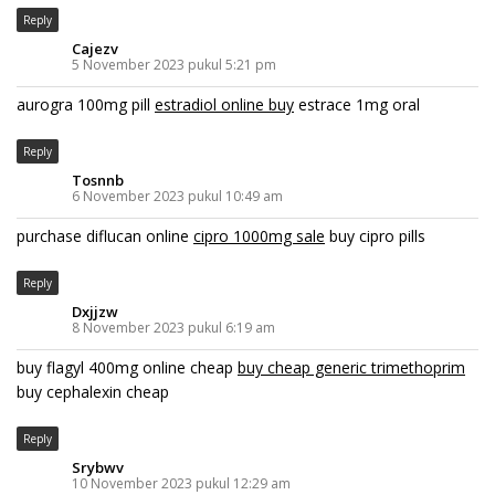
Reply
Cajezv
5 November 2023 pukul 5:21 pm
aurogra 100mg pill
estradiol online buy
estrace 1mg oral
Reply
Tosnnb
6 November 2023 pukul 10:49 am
purchase diflucan online
cipro 1000mg sale
buy cipro pills
Reply
Dxjjzw
8 November 2023 pukul 6:19 am
buy flagyl 400mg online cheap
buy cheap generic trimethoprim
buy cephalexin cheap
Reply
Srybwv
10 November 2023 pukul 12:29 am