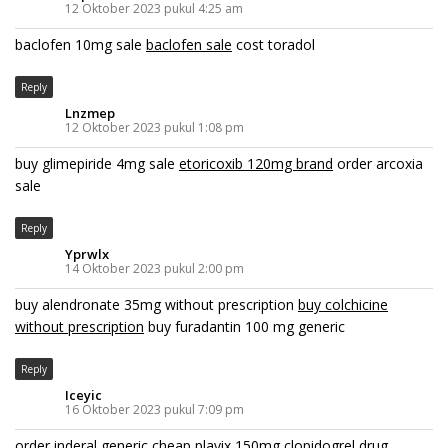
12 Oktober 2023 pukul 4:25 am
baclofen 10mg sale
baclofen sale
cost toradol
Reply
Lnzmep
12 Oktober 2023 pukul 1:08 pm
buy glimepiride 4mg sale
etoricoxib 120mg brand
order arcoxia
sale
Reply
Yprwlx
14 Oktober 2023 pukul 2:00 pm
buy alendronate 35mg without prescription
buy colchicine
without prescription
buy furadantin 100 mg generic
Reply
Iceyic
16 Oktober 2023 pukul 7:09 pm
order inderal generic
cheap plavix 150mg
clopidogrel drug