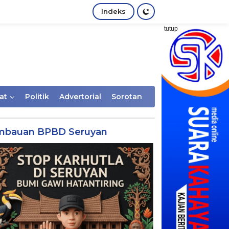
Indeks
tutup
at
Politik
Advertorial
Sorotan
mbauan BPBD Seruyan