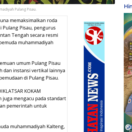
Hi
adiyah Pulang Pisau.
una memaksimalkan roda
 Pulang Pisau, pengurus
ntan Tengah secara resmi
g pemuda muhammadiyah
rtemuan umum Pulang Pisau
 dan instansi vertikal lainnya
pemudaan di Pulang Pisau.
n DIKLATSAR KOKAM
 juga mengacu pada standart
ran pemerintah untuk
muda muhammadiyah Kalteng,