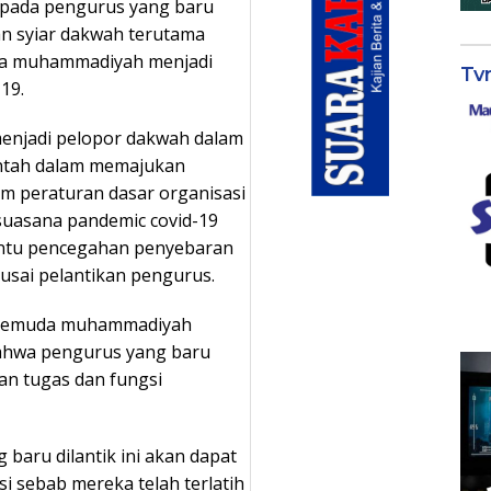
kepada pengurus yang baru
n syiar dakwah terutama
da muhammadiyah menjadi
Tv
19.
njadi pelopor dakwah dalam
intah dalam memajukan
lam peraturan dasar organisasi
 suasana pandemic covid-19
ntu pencegahan penyebaran
 usai pelantikan pengurus.
h pemuda muhammadiyah
bahwa pengurus yang baru
kan tugas dan fungsi
baru dilantik ini akan dapat
i sebab mereka telah terlatih