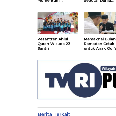
Momentum
Seputar Dunia
Meningkatkan Iman
Jurnalistik
dan Taqwa
Pesantren Ahlul
Memaknai Bulan
Quran Wisuda 23
Ramadan Cetak 
Santri
untuk Anak Qur’
Berita Terkait