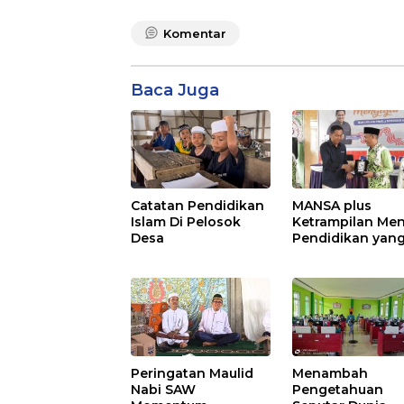
Komentar
Baca Juga
Catatan Pendidikan
MANSA plus
Islam Di Pelosok
Ketrampilan Men
Desa
Pendidikan yan
Semakin Baik
Peringatan Maulid
Menambah
Nabi SAW
Pengetahuan