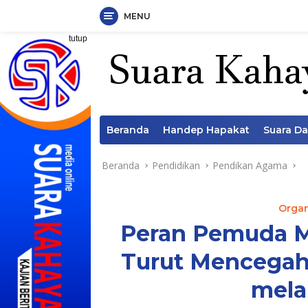
MENU
Langsung
tutup
ke
konten
Beranda
Handep Hapakat
Suara D
Beranda
Pendidikan
Pendikan Agama
Orga
Peran Pemuda 
Turut Mencegah
mela