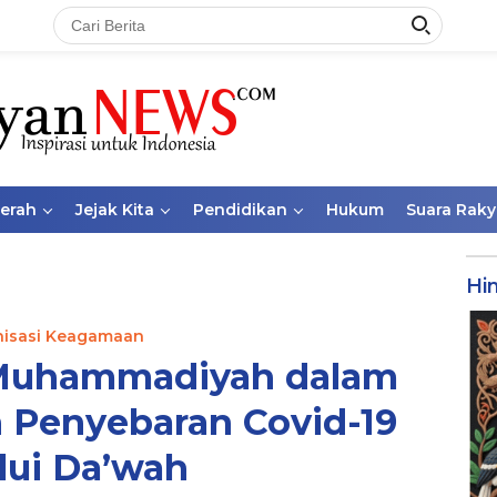
aerah
Jejak Kita
Pendidikan
Hukum
Suara Raky
Hi
nisasi Keagamaan
Muhammadiyah dalam
 Penyebaran Covid-19
lui Da’wah