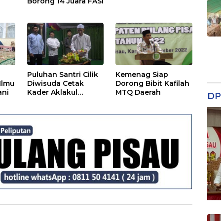
Borong 14 Juara FASI
Puluhan Santri Cilik
Kemenag Siap
Ilmu
Diwisuda Cetak
Dorong Bibit Kafilah
ani
Kader Aklakul
MTQ Daerah
DP
Kharimah