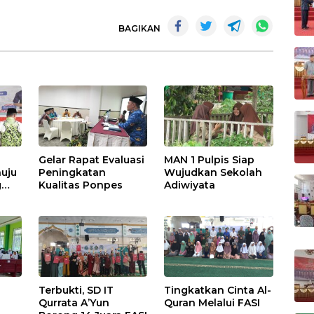
BAGIKAN
Gelar Rapat Evaluasi
MAN 1 Pulpis Siap
uju
Peningkatan
Wujudkan Sekolah
g
Kualitas Ponpes
Adiwiyata
Terbukti, SD IT
Tingkatkan Cinta Al-
Qurrata A’Yun
Quran Melalui FASI