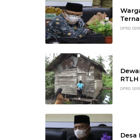
Warga
Terna
DPRD SER
Dewan
RTLH
DPRD SER
Desa 