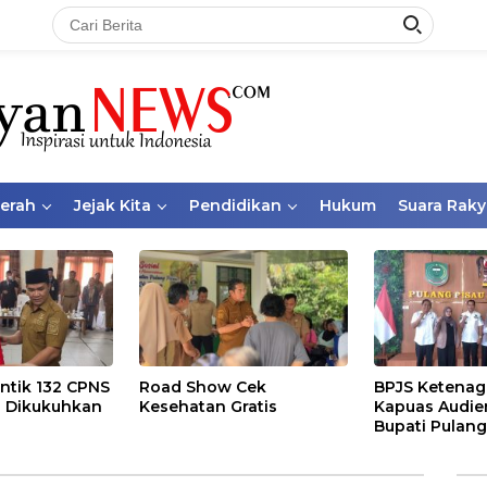
aerah
Jejak Kita
Pendidikan
Hukum
Suara Raky
ntik 132 CPNS
Road Show Cek
BPJS Ketenag
 Dikukuhkan
Kesehatan Gratis
Kapuas Audie
Bupati Pulang
Bahas Kepese
PKBU, Ekosis
dan Pekerja 