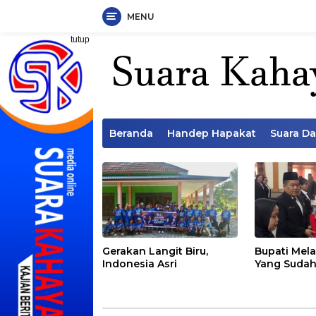
MENU
Langsung
tutup
ke
konten
Beranda
Handep Hapakat
Suara D
Gerakan Langit Biru,
Bupati Mela
Indonesia Asri
Yang Sudah