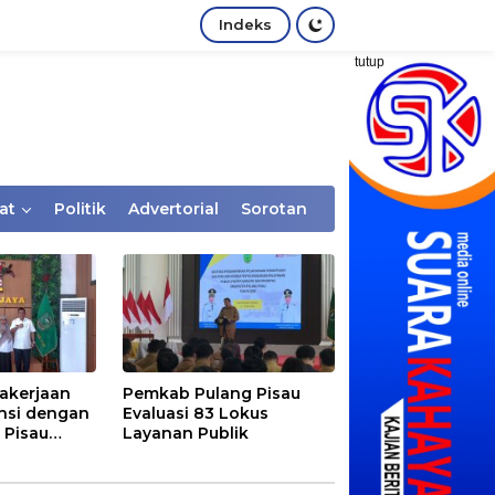
Indeks
tutup
at
Politik
Advertorial
Sorotan
akerjaan
Pemkab Pulang Pisau
nsi dengan
Evaluasi 83 Lokus
 Pisau
Layanan Publik
rtaan
tem Desa,
Rentan