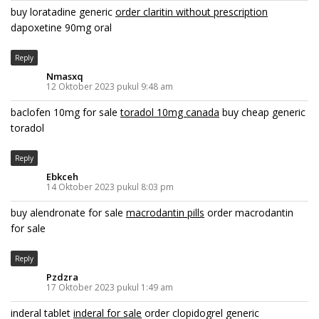
buy loratadine generic
order claritin without prescription
dapoxetine 90mg oral
Reply
Nmasxq
12 Oktober 2023 pukul 9:48 am
baclofen 10mg for sale
toradol 10mg canada
buy cheap generic
toradol
Reply
Ebkceh
14 Oktober 2023 pukul 8:03 pm
buy alendronate for sale
macrodantin pills
order macrodantin
for sale
Reply
Pzdzra
17 Oktober 2023 pukul 1:49 am
inderal tablet
inderal for sale
order clopidogrel generic