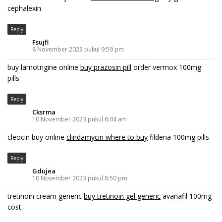
cephalexin
Reply
Fsujfi
8 November 2023 pukul 9:59 pm
buy lamotrigine online
buy prazosin pill
order vermox 100mg
pills
Reply
Cksrma
10 November 2023 pukul 6:04 am
cleocin buy online
clindamycin where to buy
fildena 100mg pills
Reply
Gdujea
10 November 2023 pukul 8:50 pm
tretinoin cream generic
buy tretinoin gel generic
avanafil 100mg
cost