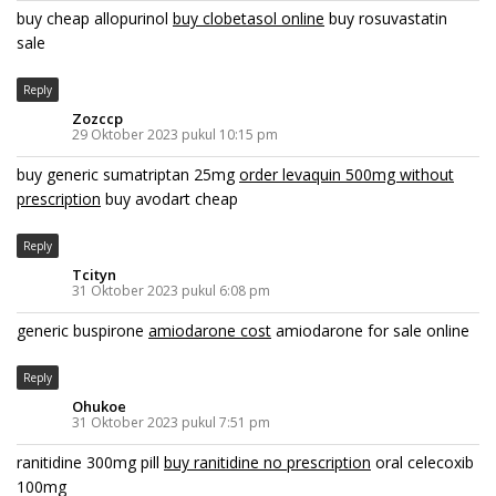
buy cheap allopurinol
buy clobetasol online
buy rosuvastatin
sale
Reply
Zozccp
29 Oktober 2023 pukul 10:15 pm
buy generic sumatriptan 25mg
order levaquin 500mg without
prescription
buy avodart cheap
Reply
Tcityn
31 Oktober 2023 pukul 6:08 pm
generic buspirone
amiodarone cost
amiodarone for sale online
Reply
Ohukoe
31 Oktober 2023 pukul 7:51 pm
ranitidine 300mg pill
buy ranitidine no prescription
oral celecoxib
100mg