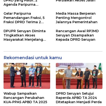
DPRD yang Hadir, 2
Perbaikan Akses Jalan
Agenda Paripurna
Terpaksa di Tunda
Gelar Paripurna
Media Massa Berperan
Pemandangan Fraksi, 5
Penting Mengontrol
Fraksi DPRD Terima 2
Jalannya Pemerintahan
Buah Usulan Raperda
DPUPR Seruyan Diminta
Rancangan Awal RPJMD
Tingkatkan Akses
Seruyan Disampaikan
Masyarakat Menjelang
Kepada DPRD Seruyan
Lebaran
Rekomendasi untuk kamu
Wabup Sampaikan
DPRD Seruyan Setujui
Rancangan Perubahan
Raperda APBD TA 2024
KUA-PPAS APBD TA 2025
Ditetapkan Menjadi Perda