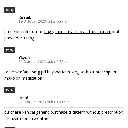
Reply
Kgauib
19 Oktober 2023 pukul 6:27 am
pamelor order online
buy generic anacin over the counter
oral
panadol 500 mg
Reply
Ykydfj
22 Oktober 2023 pukul 2:35 am
order warfarin 5mg pill
buy warfarin 2mg without prescription
maxolon medication
Reply
Rthbfu
22 Oktober 2023 pukul 10:15 am
purchase xenical generic
purchase diltiazem without prescription
diltiazem for sale online