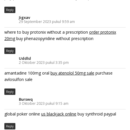
Reply
Jigxav
29 September 2023 pukul 9:59 am
where to buy protonix without a prescription
order protonix
20mg
buy phenazopyridine without prescription
Reply
Uddlsl
2 Oktober 2023 pukul 3:35 pm
amantadine 100mg oral
buy atenolol 50mg sale
purchase
avlosulfon sale
Reply
Burswq
3 Oktober 2023 pukul 9:15 am
global poker online
us blackjack online
buy synthroid paypal
Reply