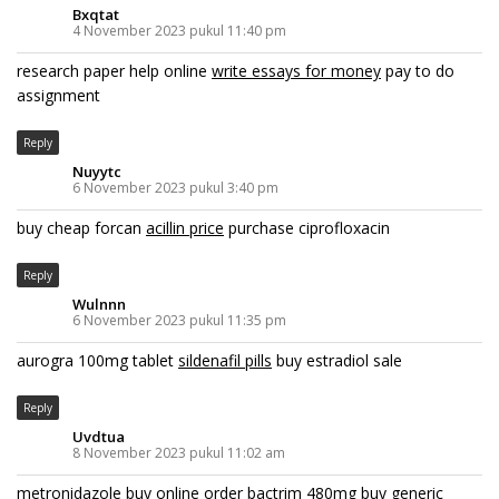
Bxqtat
4 November 2023 pukul 11:40 pm
research paper help online
write essays for money
pay to do
assignment
Reply
Nuyytc
6 November 2023 pukul 3:40 pm
buy cheap forcan
acillin price
purchase ciprofloxacin
Reply
Wulnnn
6 November 2023 pukul 11:35 pm
aurogra 100mg tablet
sildenafil pills
buy estradiol sale
Reply
Uvdtua
8 November 2023 pukul 11:02 am
metronidazole buy online
order bactrim 480mg
buy generic