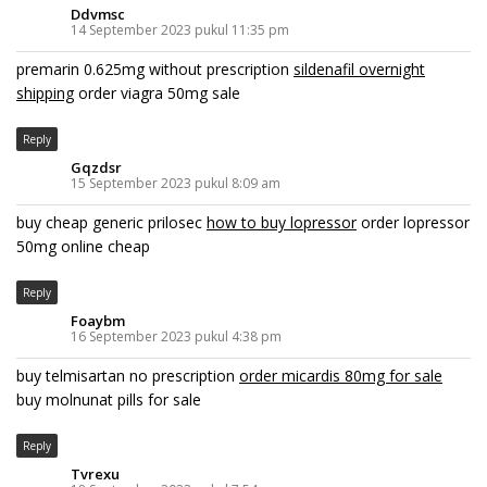
Ddvmsc
14 September 2023 pukul 11:35 pm
premarin 0.625mg without prescription
sildenafil overnight
shipping
order viagra 50mg sale
Reply
Gqzdsr
15 September 2023 pukul 8:09 am
buy cheap generic prilosec
how to buy lopressor
order lopressor
50mg online cheap
Reply
Foaybm
16 September 2023 pukul 4:38 pm
buy telmisartan no prescription
order micardis 80mg for sale
buy molnunat pills for sale
Reply
Tvrexu