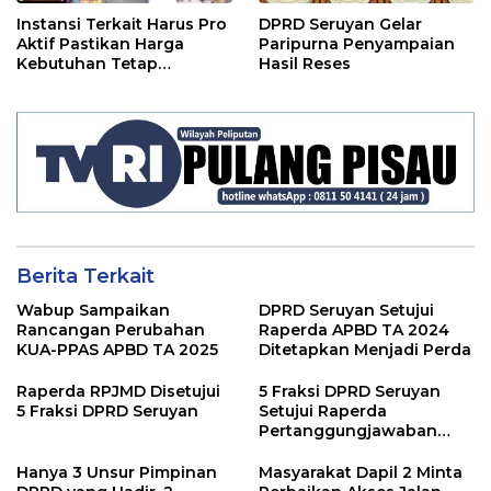
Instansi Terkait Harus Pro
DPRD Seruyan Gelar
Aktif Pastikan Harga
Paripurna Penyampaian
Kebutuhan Tetap
Hasil Reses
Terjangkau
Berita Terkait
Wabup Sampaikan
DPRD Seruyan Setujui
Rancangan Perubahan
Raperda APBD TA 2024
KUA-PPAS APBD TA 2025
Ditetapkan Menjadi Perda
Raperda RPJMD Disetujui
5 Fraksi DPRD Seruyan
5 Fraksi DPRD Seruyan
Setujui Raperda
Pertanggungjawaban
Pelaksanaan APBD TA
2024
Hanya 3 Unsur Pimpinan
Masyarakat Dapil 2 Minta