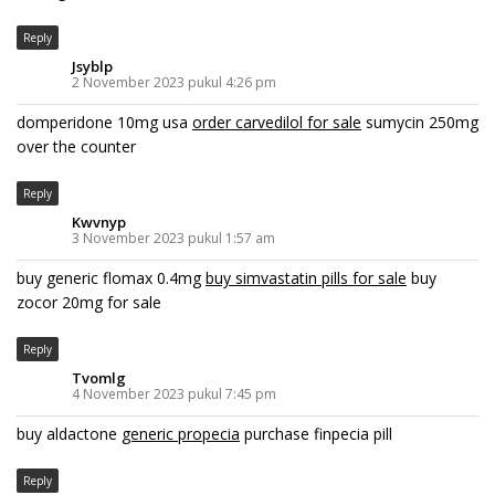
Reply
Jsyblp
2 November 2023 pukul 4:26 pm
domperidone 10mg usa
order carvedilol for sale
sumycin 250mg
over the counter
Reply
Kwvnyp
3 November 2023 pukul 1:57 am
buy generic flomax 0.4mg
buy simvastatin pills for sale
buy
zocor 20mg for sale
Reply
Tvomlg
4 November 2023 pukul 7:45 pm
buy aldactone
generic propecia
purchase finpecia pill
Reply