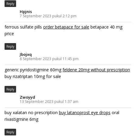
Reply
Hpjnis
7 September 2023 pukul 2:12 pm
ferrous sulfate pills
order betapace for sale
betapace 40 mg
price
Reply
Jbojxq
8 September 2023 pukul 11:45 pm
generic pyridostigmine 60mg
feldene 20mg without prescription
buy rizatriptan 10mg for sale
Reply
Zwoyyd
13 September 2023 pukul 1:37 am
buy xalatan no prescription
buy latanoprost eye drops
oral
rivastigmine 6mg
Reply