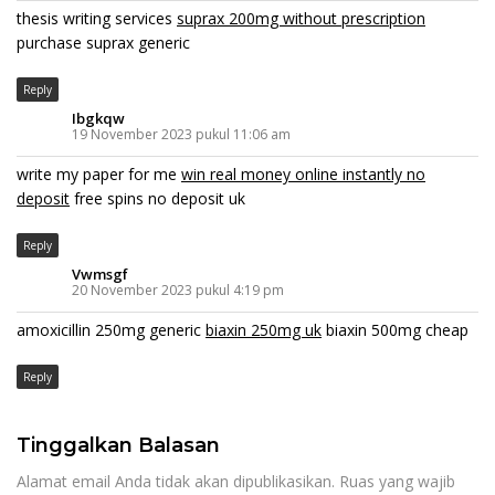
thesis writing services
suprax 200mg without prescription
purchase suprax generic
Reply
Ibgkqw
19 November 2023 pukul 11:06 am
write my paper for me
win real money online instantly no
deposit
free spins no deposit uk
Reply
Vwmsgf
20 November 2023 pukul 4:19 pm
amoxicillin 250mg generic
biaxin 250mg uk
biaxin 500mg cheap
Reply
Tinggalkan Balasan
Alamat email Anda tidak akan dipublikasikan.
Ruas yang wajib