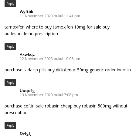
Reply
Wyftbk
11 November 2023 pukul 11:41 pm
tamoxifen where to buy
tamoxifen 10mg for sale
buy
budesonide no prescription
Reply
Axwkqz
12 November 2023 pukul 10:06 pm
purchase tadacip pills
buy diclofenac 50mg generic
order indocin
Reply
Uuqdfg
13 November 2023 pukul 7:08 pm
purchase ceftin sale
robaxin cheap
buy robaxin 500mg without
prescription
Reply
Qvlgfj