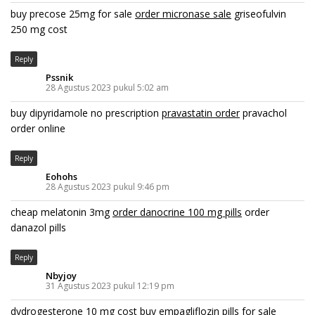
buy precose 25mg for sale
order micronase sale
griseofulvin
250 mg cost
Reply
Pssnik
28 Agustus 2023 pukul 5:02 am
buy dipyridamole no prescription
pravastatin order
pravachol
order online
Reply
Eohohs
28 Agustus 2023 pukul 9:46 pm
cheap melatonin 3mg
order danocrine 100 mg pills
order
danazol pills
Reply
Nbyjoy
31 Agustus 2023 pukul 12:19 pm
dydrogesterone 10 mg cost
buy empagliflozin pills for sale