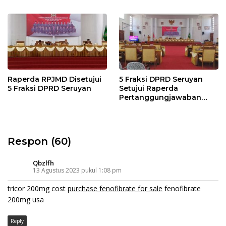
Raperda RPJMD Disetujui
5 Fraksi DPRD Seruyan
5 Fraksi DPRD Seruyan
Setujui Raperda
Pertanggungjawaban
Pelaksanaan APBD TA
2024
Respon (60)
Qbzlfh
13 Agustus 2023 pukul 1:08 pm
tricor 200mg cost
purchase fenofibrate for sale
fenofibrate
200mg usa
Reply