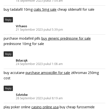
18 September 2023 pukul 7:54 am
buy tadalafil 10mg
cialis 5mg sale
cheap sildenafil for sale
Reply
Vrhaeo
21 September 2023 pukul 5:39 pm
purchase modafinil pills
buy generic prednisone for sale
prednisone 10mg for sale
Reply
Bdacqk
24 September 2023 pukul 1:08 am
buy accutane
purchase amoxicillin for sale
zithromax 250mg
cost
Reply
Sdvtdw
28 September 2023 pukul 8:19 am
play poker online
casino online usa
buy cheap furosemide