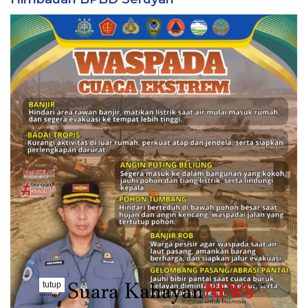
tutup
..........