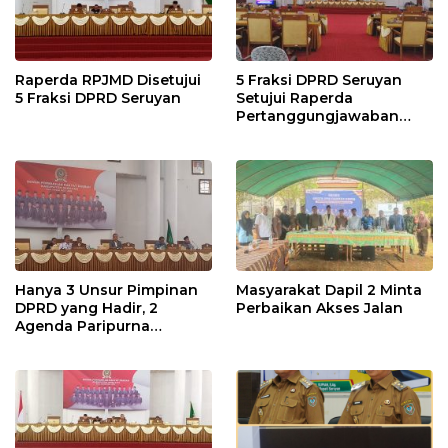
Raperda RPJMD Disetujui
5 Fraksi DPRD Seruyan
5 Fraksi DPRD Seruyan
Setujui Raperda
Pertanggungjawaban
Pelaksanaan APBD TA
2024
Hanya 3 Unsur Pimpinan
Masyarakat Dapil 2 Minta
DPRD yang Hadir, 2
Perbaikan Akses Jalan
Agenda Paripurna
Terpaksa di Tunda