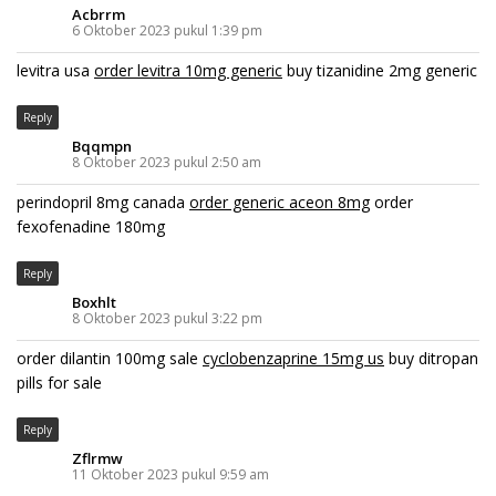
Acbrrm
6 Oktober 2023 pukul 1:39 pm
levitra usa
order levitra 10mg generic
buy tizanidine 2mg generic
Reply
Bqqmpn
8 Oktober 2023 pukul 2:50 am
perindopril 8mg canada
order generic aceon 8mg
order
fexofenadine 180mg
Reply
Boxhlt
8 Oktober 2023 pukul 3:22 pm
order dilantin 100mg sale
cyclobenzaprine 15mg us
buy ditropan
pills for sale
Reply
Zflrmw
11 Oktober 2023 pukul 9:59 am