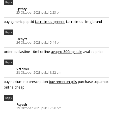
Reply
Qsthty
25 Oktober 2023 pukul 2:23 pm
buy generic pepcid
tacrolimus generic
tacrolimus 1mg brand
Reply
Ucnyts
26 Oktober 2023 pukul 5:44 pm
order azelastine 10ml online
avapro 300mg sale
avalide price
Reply
Vzfdmu
28 Oktober 2023 pukul 8:22 am
buy nexium no prescription
buy remeron pills
purchase topamax
online cheap
Reply
Rsyedr
29 Oktober 2023 pukul 7:50 pm