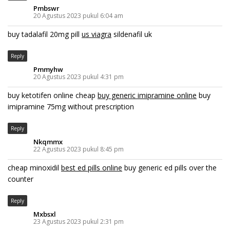
Pmbswr
20 Agustus 2023 pukul 6:04 am
buy tadalafil 20mg pill
us viagra
sildenafil uk
Reply
Pmmyhw
20 Agustus 2023 pukul 4:31 pm
buy ketotifen online cheap
buy generic imipramine online
buy
imipramine 75mg without prescription
Reply
Nkqmmx
22 Agustus 2023 pukul 8:45 pm
cheap minoxidil
best ed pills online
buy generic ed pills over the
counter
Reply
Mxbsxl
23 Agustus 2023 pukul 2:31 pm