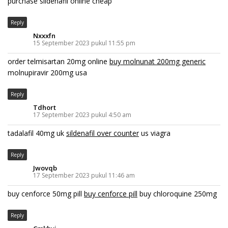
purchase sildenafil online cheap
Reply
Nxxxfn
15 September 2023 pukul 11:55 pm
order telmisartan 20mg online
buy molnunat 200mg generic
molnupiravir 200mg usa
Reply
Tdhort
17 September 2023 pukul 4:50 am
tadalafil 40mg uk
sildenafil over counter
us viagra
Reply
Jwovqb
17 September 2023 pukul 11:46 am
buy cenforce 50mg pill
buy cenforce pill
buy chloroquine 250mg
Reply