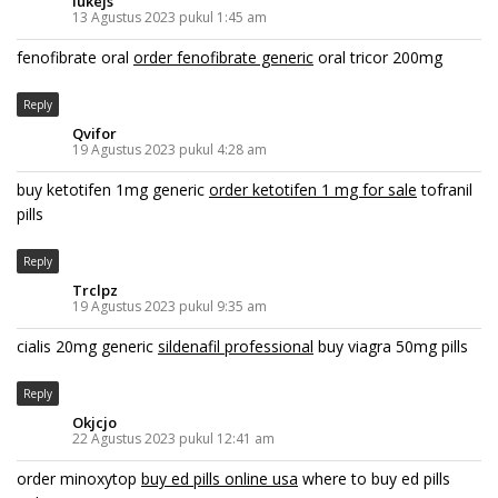
Iukejs
13 Agustus 2023 pukul 1:45 am
fenofibrate oral
order fenofibrate generic
oral tricor 200mg
Reply
Qvifor
19 Agustus 2023 pukul 4:28 am
buy ketotifen 1mg generic
order ketotifen 1 mg for sale
tofranil
pills
Reply
Trclpz
19 Agustus 2023 pukul 9:35 am
cialis 20mg generic
sildenafil professional
buy viagra 50mg pills
Reply
Okjcjo
22 Agustus 2023 pukul 12:41 am
order minoxytop
buy ed pills online usa
where to buy ed pills