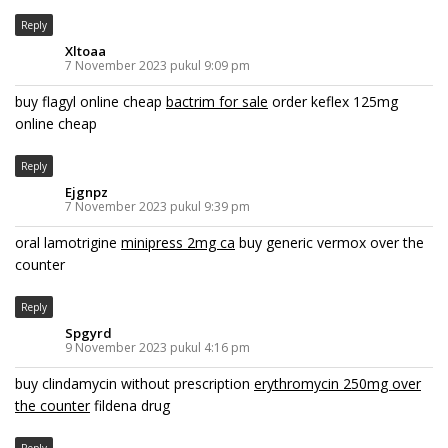
Reply
Xltoaa
7 November 2023 pukul 9:09 pm
buy flagyl online cheap
bactrim for sale
order keflex 125mg
online cheap
Reply
Ejgnpz
7 November 2023 pukul 9:39 pm
oral lamotrigine
minipress 2mg ca
buy generic vermox over the
counter
Reply
Spgyrd
9 November 2023 pukul 4:16 pm
buy clindamycin without prescription
erythromycin 250mg over
the counter
fildena drug