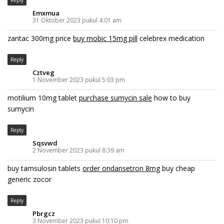
Reply
Emxmua
31 Oktober 2023 pukul 4:01 am
zantac 300mg price
buy mobic 15mg pill
celebrex medication
Reply
Cztveg
1 November 2023 pukul 5:03 pm
motilium 10mg tablet
purchase sumycin sale
how to buy
sumycin
Reply
Sqsvwd
2 November 2023 pukul 8:39 am
buy tamsulosin tablets
order ondansetron 8mg
buy cheap
generic zocor
Reply
Pbrgcz
3 November 2023 pukul 10:10 pm