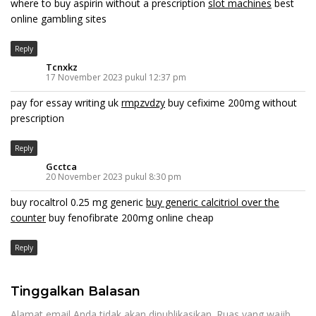
where to buy aspirin without a prescription
slot machines
best
online gambling sites
Reply
Tcnxkz
17 November 2023 pukul 12:37 pm
pay for essay writing uk
rmpzvdzy
buy cefixime 200mg without
prescription
Reply
Gcctca
20 November 2023 pukul 8:30 pm
buy rocaltrol 0.25 mg generic
buy generic calcitriol over the
counter
buy fenofibrate 200mg online cheap
Reply
Tinggalkan Balasan
Alamat email Anda tidak akan dipublikasikan.
Ruas yang wajib