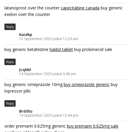
latanoprost over the counter
capecitabine canada
buy generic
exelon over the counter
Reply
Kuidkp
12 September 2023 pukul 12:29 am
buy generic betahistine
haldol tablet
buy probenecid sale
Reply
Jcqbbl
14 September 2023 pukul 3:46 am
buy generic omeprazole 10mg
buy omeprazole generic
buy
lopressor pills
Reply
Brddtu
14 September 2023 pukul 12:44 pm
order premarin 0.625mg generic
buy premarin 0.625mg sale