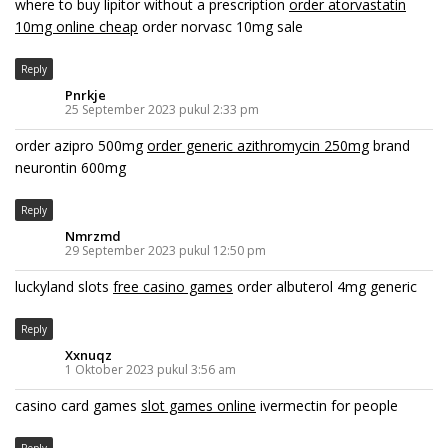
where to buy lipitor without a prescription
order atorvastatin
10mg online cheap
order norvasc 10mg sale
Reply
Pnrkje
25 September 2023 pukul 2:33 pm
order azipro 500mg
order generic azithromycin 250mg
brand
neurontin 600mg
Reply
Nmrzmd
29 September 2023 pukul 12:50 pm
luckyland slots
free casino games
order albuterol 4mg generic
Reply
Xxnuqz
1 Oktober 2023 pukul 3:56 am
casino card games
slot games online
ivermectin for people