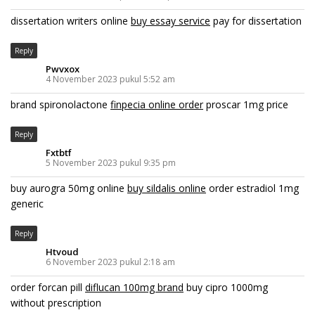
dissertation writers online
buy essay service
pay for dissertation
Reply
Pwvxox
4 November 2023 pukul 5:52 am
brand spironolactone
finpecia online order
proscar 1mg price
Reply
Fxtbtf
5 November 2023 pukul 9:35 pm
buy aurogra 50mg online
buy sildalis online
order estradiol 1mg
generic
Reply
Htvoud
6 November 2023 pukul 2:18 am
order forcan pill
diflucan 100mg brand
buy cipro 1000mg
without prescription