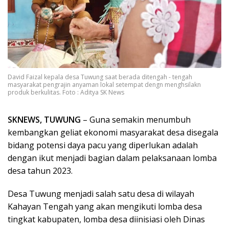
David Faizal kepala desa Tuwung saat berada ditengah - tengah
masyarakat pengrajin anyaman lokal setempat dengn menghsilakn
produk berkulitas. Foto : Aditya SK News
SKNEWS, TUWUNG
– Guna semakin menumbuh
kembangkan geliat ekonomi masyarakat desa disegala
bidang potensi daya pacu yang diperlukan adalah
dengan ikut menjadi bagian dalam pelaksanaan lomba
desa tahun 2023.
Desa Tuwung menjadi salah satu desa di wilayah
Kahayan Tengah yang akan mengikuti lomba desa
tingkat kabupaten, lomba desa diinisiasi oleh Dinas