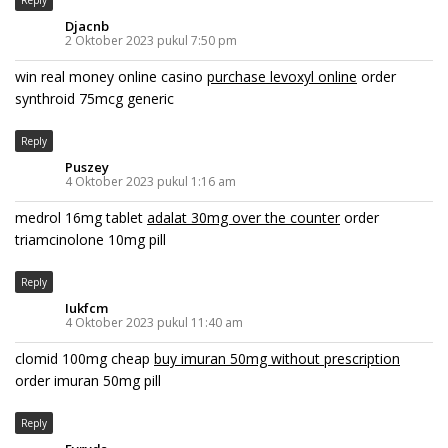
Reply
Djacnb
2 Oktober 2023 pukul 7:50 pm
win real money online casino
purchase levoxyl online
order
synthroid 75mcg generic
Reply
Puszey
4 Oktober 2023 pukul 1:16 am
medrol 16mg tablet
adalat 30mg over the counter
order
triamcinolone 10mg pill
Reply
Iukfcm
4 Oktober 2023 pukul 11:40 am
clomid 100mg cheap
buy imuran 50mg without prescription
order imuran 50mg pill
Reply