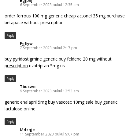
Bgjpnj
6 September 2023 pukul 12:35 am
order ferrous 100 mg generic
cheap actonel 35 mg
purchase
betapace without prescription
Reply
Fgfiyw
7 September 2023 pukul 2:17 pm
buy pyridostigmine generic
buy feldene 20 mg without
prescription
rizatriptan 5mg us
Reply
Tbuxwo
9 September 2023 pukul 12:53 am
generic enalapril 5mg
buy vasotec 10mg sale
buy generic
lactulose online
Reply
Mdzqje
11 September 2023 pukul 9:07 pm