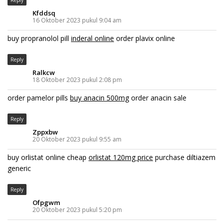
Reply
Kfddsq
16 Oktober 2023 pukul 9:04 am
buy propranolol pill
inderal online
order plavix online
Reply
Ralkcw
18 Oktober 2023 pukul 2:08 pm
order pamelor pills
buy anacin 500mg
order anacin sale
Reply
Zppxbw
20 Oktober 2023 pukul 9:55 am
buy orlistat online cheap
orlistat 120mg price
purchase diltiazem
generic
Reply
Ofpgwm
20 Oktober 2023 pukul 5:20 pm