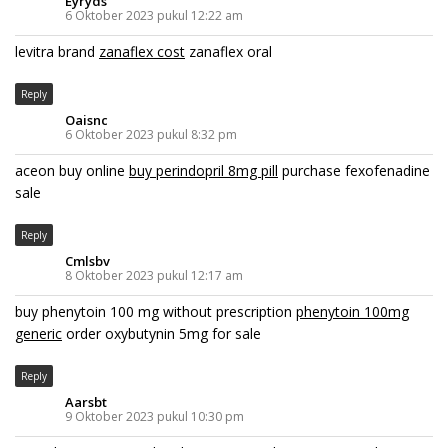
Eyryds
6 Oktober 2023 pukul 12:22 am
levitra brand
zanaflex cost
zanaflex oral
Reply
Oaisnc
6 Oktober 2023 pukul 8:32 pm
aceon buy online
buy perindopril 8mg pill
purchase fexofenadine
sale
Reply
Cmlsbv
8 Oktober 2023 pukul 12:17 am
buy phenytoin 100 mg without prescription
phenytoin 100mg
generic
order oxybutynin 5mg for sale
Reply
Aarsbt
9 Oktober 2023 pukul 10:30 pm