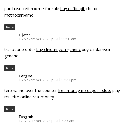
purchase cefuroxime for sale
buy ceftin pill
cheap
methocarbamol
Reply
Hjotsh
15 November 2023 pukul 11:10 am
trazodone order
buy clindamycin generic
buy clindamycin
generic
Reply
Lvzgev
15 November 2023 pukul 12:23 pm
terbinafine over the counter
free money no deposit slots
play
roulette online real money
Reply
Fusgmb
17 November 2023 pukul 2:23 am