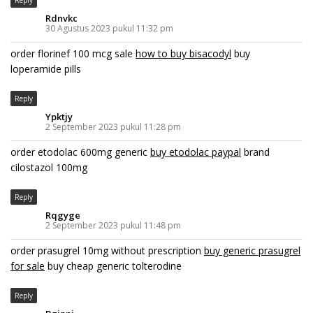
Reply
Rdnvkc
30 Agustus 2023 pukul 11:32 pm
order florinef 100 mcg sale
how to buy bisacodyl
buy
loperamide pills
Reply
Ypktjy
2 September 2023 pukul 11:28 pm
order etodolac 600mg generic
buy etodolac paypal
brand
cilostazol 100mg
Reply
Rqgyge
2 September 2023 pukul 11:48 pm
order prasugrel 10mg without prescription
buy generic prasugrel
for sale
buy cheap generic tolterodine
Reply