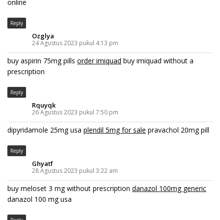
online
Reply
Ozglya
24 Agustus 2023 pukul 4:13 pm
buy aspirin 75mg pills
order imiquad
buy imiquad without a
prescription
Reply
Rquyqk
26 Agustus 2023 pukul 7:50 pm
dipyridamole 25mg usa
plendil 5mg for sale
pravachol 20mg pill
Reply
Ghyatf
28 Agustus 2023 pukul 3:22 am
buy meloset 3 mg without prescription
danazol 100mg generic
danazol 100 mg usa