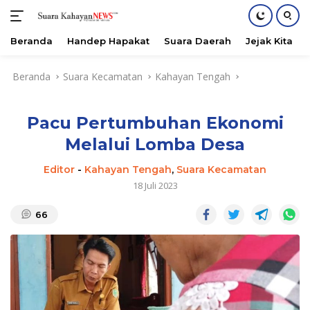
Beranda
Handep Hapakat
Suara Daerah
Jejak Kita
Langsung
Beranda
Suara Kecamatan
Kahayan Tengah
ke
konten
Pacu Pertumbuhan Ekonomi
Melalui Lomba Desa
Editor
-
Kahayan Tengah
,
Suara Kecamatan
18 Juli 2023
66