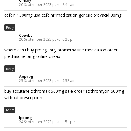
Cmkhyi
20 September 2023 pukul 8:41 am
cefdinir 300mg usa
cefdinir medication
generic prevacid 30mg
Reply
Cowibv
20 September 2023 pukul 6:26 pm
where can i buy provigil
buy promethazine medication
order
prednisone 5mg online cheap
Reply
Aepvpg
23 September 2023 pukul 9:32 am
buy accutane
zithromax 500mg sale
order azithromycin 500mg
without prescription
Reply
Ipcoeg
24 September 2023 pukul 1:51 pm