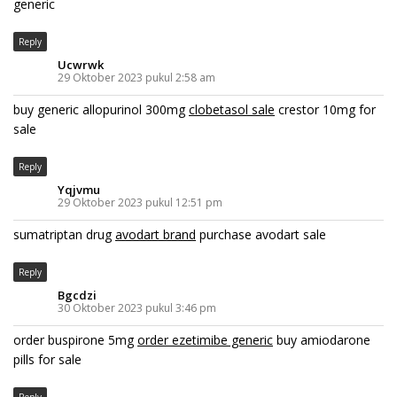
generic
Reply
Ucwrwk
29 Oktober 2023 pukul 2:58 am
buy generic allopurinol 300mg
clobetasol sale
crestor 10mg for
sale
Reply
Yqjvmu
29 Oktober 2023 pukul 12:51 pm
sumatriptan drug
avodart brand
purchase avodart sale
Reply
Bgcdzi
30 Oktober 2023 pukul 3:46 pm
order buspirone 5mg
order ezetimibe generic
buy amiodarone
pills for sale