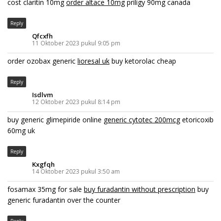
cost claritin 10mg
order altace 10mg
priligy 90mg canada
Reply
Qfcxfh
11 Oktober 2023 pukul 9:05 pm
order ozobax generic
lioresal uk
buy ketorolac cheap
Reply
Isdlvm
12 Oktober 2023 pukul 8:14 pm
buy generic glimepiride online
generic cytotec 200mcg
etoricoxib
60mg uk
Reply
Kxgfqh
14 Oktober 2023 pukul 3:50 am
fosamax 35mg for sale
buy furadantin without prescription
buy
generic furadantin over the counter