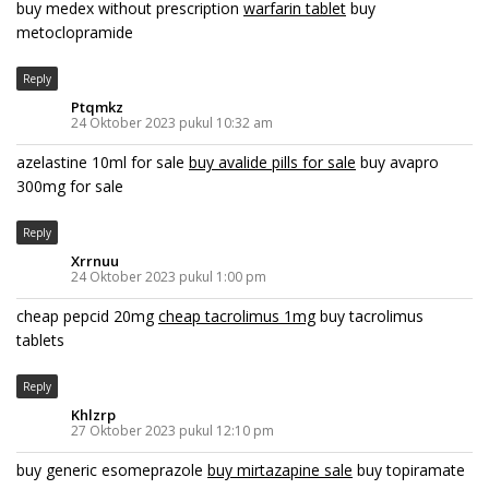
buy medex without prescription
warfarin tablet
buy
metoclopramide
Reply
Ptqmkz
24 Oktober 2023 pukul 10:32 am
azelastine 10ml for sale
buy avalide pills for sale
buy avapro
300mg for sale
Reply
Xrrnuu
24 Oktober 2023 pukul 1:00 pm
cheap pepcid 20mg
cheap tacrolimus 1mg
buy tacrolimus
tablets
Reply
Khlzrp
27 Oktober 2023 pukul 12:10 pm
buy generic esomeprazole
buy mirtazapine sale
buy topiramate