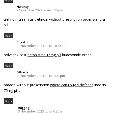
Reply
Nwanty
9 November 2023 pukul 8:30 pm
tretinoin cream us
tretinoin without prescription
order stendra
pill
Reply
Cgkxbx
11 November 2023 pukul 10:38 am
nolvadex cost
betahistine 16mg pill
budesonide order
Reply
Gfharb
11 November 2023 pukul 7:04 pm
tadacip without prescription
where can i buy diclofenac
indocin
75mg pills
Reply
Hnqgeg
13 November 2023 pukul 6:20 am