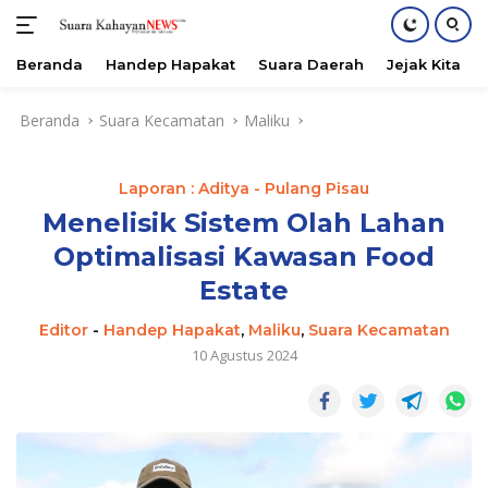
Beranda
Handep Hapakat
Suara Daerah
Jejak Kita
Langsung
Beranda
Suara Kecamatan
Maliku
ke
konten
Laporan : Aditya - Pulang Pisau
Menelisik Sistem Olah Lahan
Optimalisasi Kawasan Food
Estate
Editor
-
Handep Hapakat
,
Maliku
,
Suara Kecamatan
10 Agustus 2024