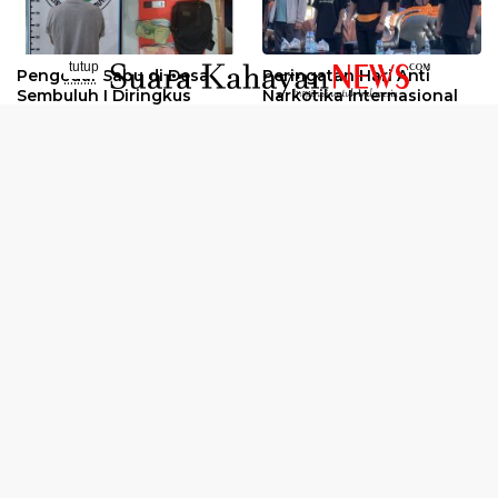
tutup
Pengedar Sabu di Desa
Peringatan Hari Anti
..........
Sembuluh I Diringkus
Narkotika Internasional
2026
Oknum Kuli Tinta Diduga
Kunjungan Kerja Kajati
Pengedar Sabu Dibekuk
Kalteng ke Pulang Pisau
Selengkapnya