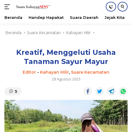
Beranda
Handep Hapakat
Suara Daerah
Jejak Kita
Langsung
Beranda
Suara Kecamatan
Kahayan Hilir
ke
konten
Kreatif, Menggeluti Usaha
Tanaman Sayur Mayur
Editor
-
Kahayan Hilir
,
Suara Kecamatan
28 Agustus 2023
5