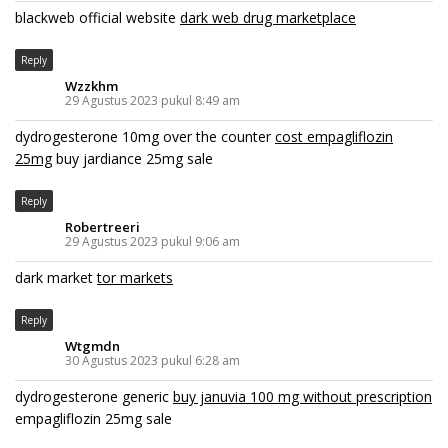
blackweb official website
dark web drug marketplace
Reply
Wzzkhm
29 Agustus 2023 pukul 8:49 am
dydrogesterone 10mg over the counter
cost empagliflozin
25mg
buy jardiance 25mg sale
Reply
Robertreeri
29 Agustus 2023 pukul 9:06 am
dark market
tor markets
Reply
Wtgmdn
30 Agustus 2023 pukul 6:28 am
dydrogesterone generic
buy januvia 100 mg without prescription
empagliflozin 25mg sale