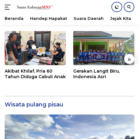
Beranda
Handep Hapakat
Suara Daerah
Jejak Kita
Langsung
ke
konten
«
»
Akibat Khilaf, Pria 60
Gerakan Langit Biru,
Tahun Diduga Cabuli Anak
Indonesia Asri
Wisata pulang pisau