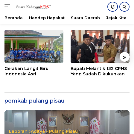
Beranda
Handep Hapakat
Suara Daerah
Jejak Kita
Langsung
ke
konten
«
»
Gerakan Langit Biru,
Bupati Melantik 132 CPNS
Indonesia Asri
Yang Sudah Dikukuhkan
pemkab pulang pisau
Laporan : Aditya - Pulang Pisau