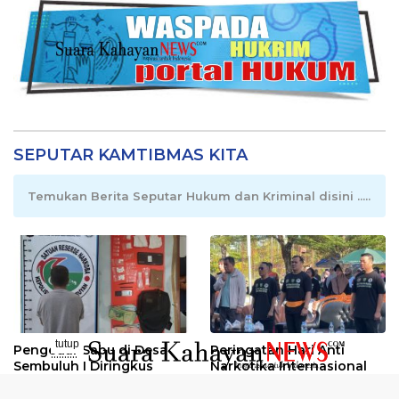
SEPUTAR KAMTIBMAS KITA
Temukan Berita Seputar Hukum dan Kriminal disini .....
tutup
Pengedar Sabu di Desa
Peringatan Hari Anti
..........
Sembuluh I Diringkus
Narkotika Internasional
2026