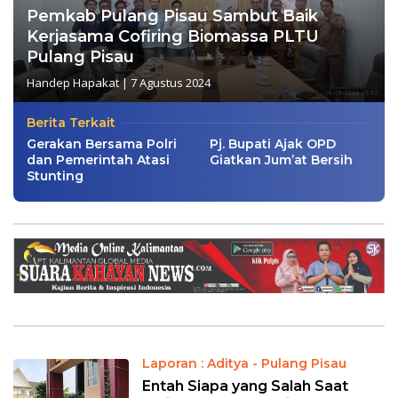
Pemkab Pulang Pisau Sambut Baik
Kerjasama Cofiring Biomassa PLTU
Pulang Pisau
Handep Hapakat
|
7 Agustus 2024
Berita Terkait
Gerakan Bersama Polri
Pj. Bupati Ajak OPD
dan Pemerintah Atasi
Giatkan Jum’at Bersih
Stunting
Laporan : Aditya - Pulang Pisau
Entah Siapa yang Salah Saat