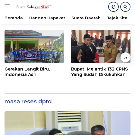
Beranda
Handep Hapakat
Suara Daerah
Jejak Kita
Langsung
ke
konten
«
»
Gerakan Langit Biru,
Bupati Melantik 132 CPNS
Indonesia Asri
Yang Sudah Dikukuhkan
masa reses dprd