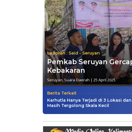
Laporan : Said - Seruyan
Pemkab Seruyan Gerca
Kebakaran
Seruyan
,
Suara Daerah
|
25 April 2025
Berita Terkait
Karhutla Hanya Terjadi di 3 Lokasi dan
Masih Tergolong Skala Kecil