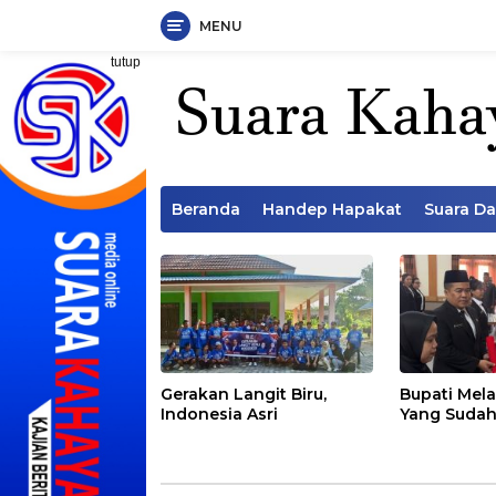
MENU
Langsung
tutup
ke
konten
Beranda
Handep Hapakat
Suara D
Gerakan Langit Biru,
Bupati Mela
Indonesia Asri
Yang Sudah