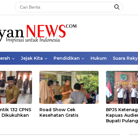
aerah
Jejak Kita
Pendidikan
Hukum
Suara Raky
ntik 132 CPNS
Road Show Cek
BPJS Ketenag
 Dikukuhkan
Kesehatan Gratis
Kapuas Audie
Bupati Pulang
Bahas Kepese
PKBU, Ekosis
dan Pekerja 