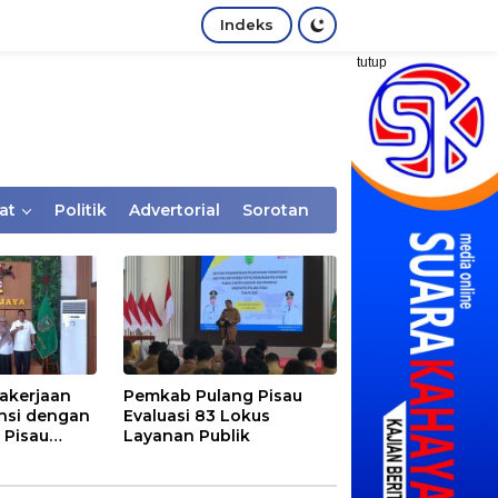
Indeks
tutup
at
Politik
Advertorial
Sorotan
akerjaan
Pemkab Pulang Pisau
nsi dengan
Evaluasi 83 Lokus
 Pisau
Layanan Publik
rtaan
tem Desa,
Rentan