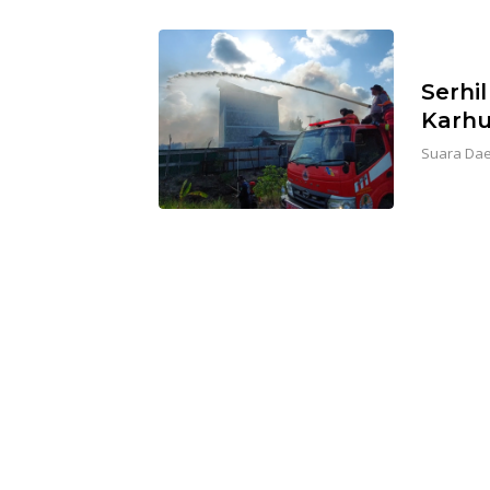
Serhi
Karhu
Suara Da