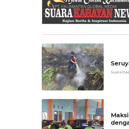
Seruy
Suara Da
Maksi
denga