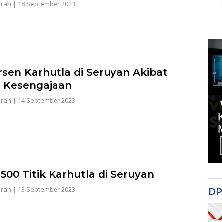
erah
|
18 September 2023
rsen Karhutla di Seruyan Akibat
 Kesengajaan
erah
|
14 September 2023
 500 Titik Karhutla di Seruyan
erah
|
13 September 2023
DP