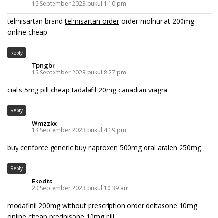
16 September 2023 pukul 1:10 pm
telmisartan brand
telmisartan order
order molnunat 200mg
online cheap
Reply
Tpngbr
16 September 2023 pukul 8:27 pm
cialis 5mg pill
cheap tadalafil 20mg
canadian viagra
Reply
Wmzzkx
18 September 2023 pukul 4:19 pm
buy cenforce generic
buy naproxen 500mg
oral aralen 250mg
Reply
Ekedts
20 September 2023 pukul 10:39 am
modafinil 200mg without prescription
order deltasone 10mg
online cheap
prednisone 10mg pill