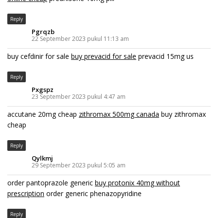
Reply
Pgrqzb
22 September 2023 pukul 11:13 am
buy cefdinir for sale
buy prevacid for sale
prevacid 15mg us
Reply
Pxgspz
23 September 2023 pukul 4:47 am
accutane 20mg cheap
zithromax 500mg canada
buy zithromax
cheap
Reply
Qylkmj
29 September 2023 pukul 5:05 am
order pantoprazole generic
buy protonix 40mg without
prescription
order generic phenazopyridine
Reply