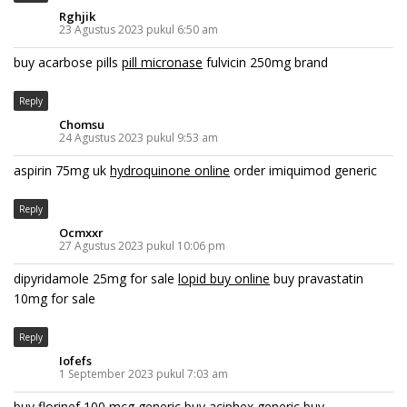
Rghjik
23 Agustus 2023 pukul 6:50 am
buy acarbose pills
pill micronase
fulvicin 250mg brand
Reply
Chomsu
24 Agustus 2023 pukul 9:53 am
aspirin 75mg uk
hydroquinone online
order imiquimod generic
Reply
Ocmxxr
27 Agustus 2023 pukul 10:06 pm
dipyridamole 25mg for sale
lopid buy online
buy pravastatin
10mg for sale
Reply
Iofefs
1 September 2023 pukul 7:03 am
buy florinef 100 mcg generic
buy aciphex generic
buy