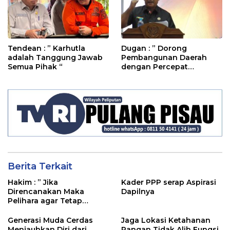
Tendean : ” Karhutla
Dugan : ” Dorong
adalah Tanggung Jawab
Pembangunan Daerah
Semua Pihak “
dengan Percepat
Penyerapan Anggaran’
Berita Terkait
Hakim : ” Jika
Kader PPP serap Aspirasi
Direncanakan Maka
Dapilnya
Pelihara agar Tetap
Bermanfaat”
Generasi Muda Cerdas
Jaga Lokasi Ketahanan
Menjauhkan Diri dari
Pangan Tidak Alih Fungsi