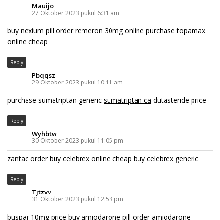
Mauijo
27 Oktober 2023 pukul 6:31 am
buy nexium pill
order remeron 30mg online
purchase topamax
online cheap
Reply
Pbqqsz
29 Oktober 2023 pukul 10:11 am
purchase sumatriptan generic
sumatriptan ca
dutasteride price
Reply
Wyhbtw
30 Oktober 2023 pukul 11:05 pm
zantac order
buy celebrex online cheap
buy celebrex generic
Reply
Tjtzvv
31 Oktober 2023 pukul 12:58 pm
buspar 10mg price
buy amiodarone pill
order amiodarone