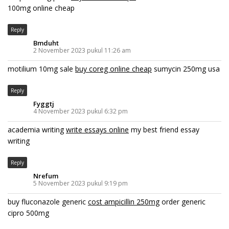
100mg online cheap
Reply
Bmduht
2 November 2023 pukul 11:26 am
motilium 10mg sale
buy coreg online cheap
sumycin 250mg usa
Reply
Fyggtj
4 November 2023 pukul 6:32 pm
academia writing
write essays online
my best friend essay
writing
Reply
Nrefum
5 November 2023 pukul 9:19 pm
buy fluconazole generic
cost ampicillin 250mg
order generic
cipro 500mg