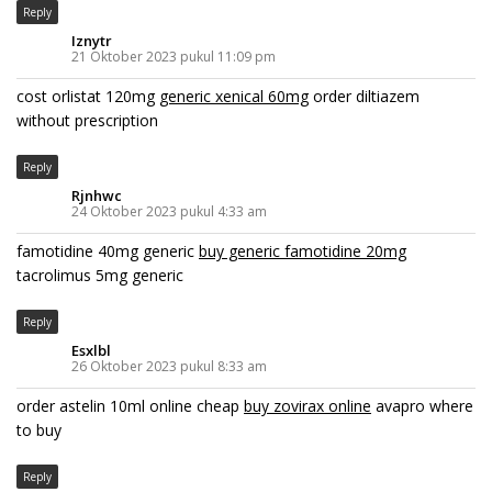
Reply
Iznytr
21 Oktober 2023 pukul 11:09 pm
cost orlistat 120mg
generic xenical 60mg
order diltiazem
without prescription
Reply
Rjnhwc
24 Oktober 2023 pukul 4:33 am
famotidine 40mg generic
buy generic famotidine 20mg
tacrolimus 5mg generic
Reply
Esxlbl
26 Oktober 2023 pukul 8:33 am
order astelin 10ml online cheap
buy zovirax online
avapro where
to buy
Reply