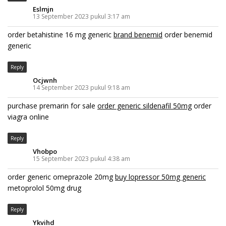
Eslmjn
13 September 2023 pukul 3:17 am
order betahistine 16 mg generic
brand benemid
order benemid
generic
Reply
Ocjwnh
14 September 2023 pukul 9:18 am
purchase premarin for sale
order generic sildenafil 50mg
order
viagra online
Reply
Vhobpo
15 September 2023 pukul 4:38 am
order generic omeprazole 20mg
buy lopressor 50mg generic
metoprolol 50mg drug
Reply
Ykvihd