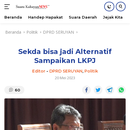
Beranda
Handep Hapakat
Suara Daerah
Jejak Kita
Langsung
Beranda
Politik
DPRD SERUYAN
ke
konten
Sekda bisa jadi Alternatif
Sampaikan LKPJ
Editor
-
DPRD SERUYAN
,
Politik
20 Mei 2023
60