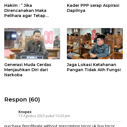
Hakim : ” Jika
Kader PPP serap Aspirasi
Direncanakan Maka
Dapilnya
Pelihara agar Tetap
Bermanfaat”
Generasi Muda Cerdas
Jaga Lokasi Ketahanan
Menjauhkan Diri dari
Pangan Tidak Alih Fungsi
Narkoba
Respon (60)
Knxpex
13 Agustus 2023 pukul 10:20 pm
purchase fenofibrate without prescription
tricor uk
buy tricor