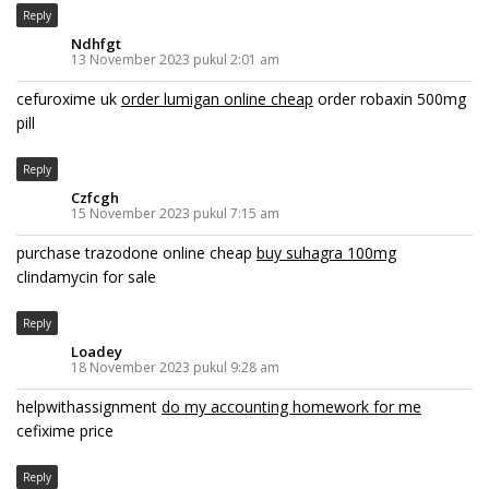
Reply
Ndhfgt
13 November 2023 pukul 2:01 am
cefuroxime uk
order lumigan online cheap
order robaxin 500mg
pill
Reply
Czfcgh
15 November 2023 pukul 7:15 am
purchase trazodone online cheap
buy suhagra 100mg
clindamycin for sale
Reply
Loadey
18 November 2023 pukul 9:28 am
helpwithassignment
do my accounting homework for me
cefixime price
Reply