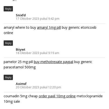
Reply
Snixfd
17 Oktober 2023 pukul 9:42 pm
amaryl where to buy
amaryl 1mg pill
buy generic etoricoxib
online
Reply
Biiywt
18 Oktober 2023 pukul 9:19 am
pamelor 25 mg pill
buy methotrexate paypal
buy generic
paracetamol 500mg
Reply
Aoimsf
20 Oktober 2023 pukul 12:20 pm
coumadin 5mg cheap
order paxil 10mg online
metoclopramide
10mg sale