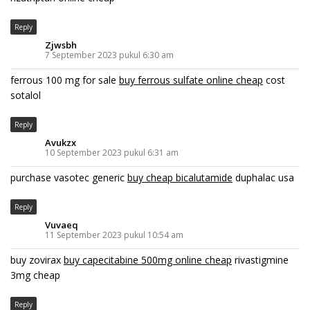
Reply
Zjwsbh
7 September 2023 pukul 6:30 am
ferrous 100 mg for sale
buy ferrous sulfate online cheap
cost
sotalol
Reply
Avukzx
10 September 2023 pukul 6:31 am
purchase vasotec generic
buy cheap bicalutamide
duphalac usa
Reply
Vuvaeq
11 September 2023 pukul 10:54 am
buy zovirax
buy capecitabine 500mg online cheap
rivastigmine
3mg cheap
Reply