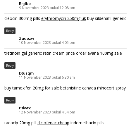
Bnjlbo
9 November 2023 pukul 12:08 pm
cleocin 300mg pills
erythromycin 250mg uk
buy sildenafil generic
Reply
Zuqozw
10 November 2023 pukul 4:05 pm
tretinoin gel generic
retin cream price
order avana 100mg sale
Reply
Dtuzqm
11 November 2023 pukul 6:30 am
buy tamoxifen 20mg for sale
betahistine canada
rhinocort spray
Reply
Pskvtx
12 November 2023 pukul 4:54 pm
tadacip 20mg pill
diclofenac cheap
indomethacin pills