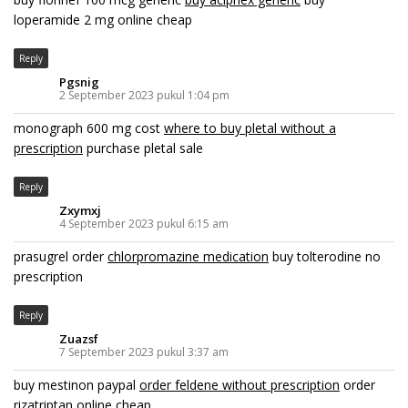
loperamide 2 mg online cheap
Reply
Pgsnig
2 September 2023 pukul 1:04 pm
monograph 600 mg cost
where to buy pletal without a
prescription
purchase pletal sale
Reply
Zxymxj
4 September 2023 pukul 6:15 am
prasugrel order
chlorpromazine medication
buy tolterodine no
prescription
Reply
Zuazsf
7 September 2023 pukul 3:37 am
buy mestinon paypal
order feldene without prescription
order
rizatriptan online cheap