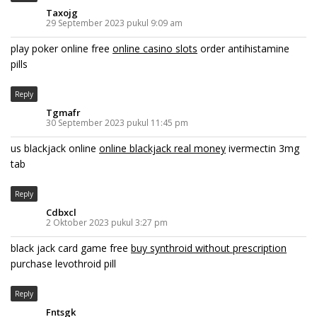
Taxojg
29 September 2023 pukul 9:09 am
play poker online free
online casino slots
order antihistamine
pills
Reply
Tgmafr
30 September 2023 pukul 11:45 pm
us blackjack online
online blackjack real money
ivermectin 3mg
tab
Reply
Cdbxcl
2 Oktober 2023 pukul 3:27 pm
black jack card game free
buy synthroid without prescription
purchase levothroid pill
Reply
Fntsgk