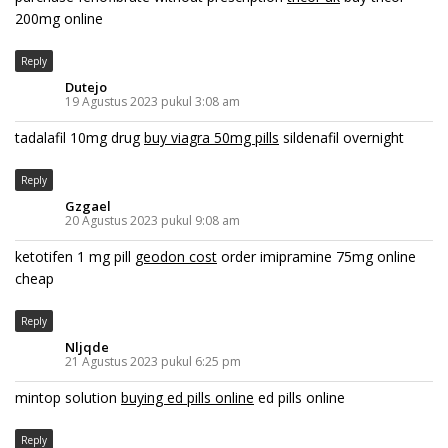
200mg online
Reply
Dutejo
19 Agustus 2023 pukul 3:08 am
tadalafil 10mg drug
buy viagra 50mg pills
sildenafil overnight
Reply
Gzgael
20 Agustus 2023 pukul 9:08 am
ketotifen 1 mg pill
geodon cost
order imipramine 75mg online
cheap
Reply
Nljqde
21 Agustus 2023 pukul 6:25 pm
mintop solution
buying ed pills online
ed pills online
Reply