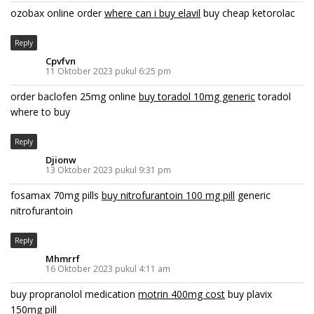
ozobax online order
where can i buy elavil
buy cheap ketorolac
Reply
Cpvfvn
11 Oktober 2023 pukul 6:25 pm
order baclofen 25mg online
buy toradol 10mg generic
toradol
where to buy
Reply
Djionw
13 Oktober 2023 pukul 9:31 pm
fosamax 70mg pills
buy nitrofurantoin 100 mg pill
generic
nitrofurantoin
Reply
Mhmrrf
16 Oktober 2023 pukul 4:11 am
buy propranolol medication
motrin 400mg cost
buy plavix
150mg pill