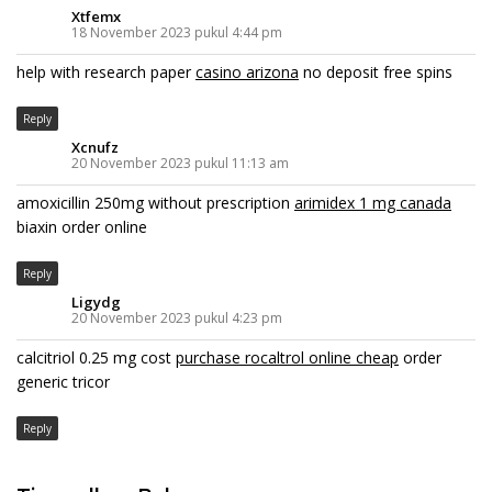
Xtfemx
18 November 2023 pukul 4:44 pm
help with research paper
casino arizona
no deposit free spins
Reply
Xcnufz
20 November 2023 pukul 11:13 am
amoxicillin 250mg without prescription
arimidex 1 mg canada
biaxin order online
Reply
Ligydg
20 November 2023 pukul 4:23 pm
calcitriol 0.25 mg cost
purchase rocaltrol online cheap
order
generic tricor
Reply