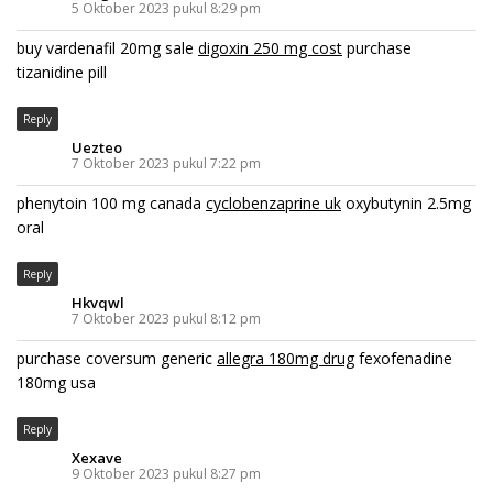
5 Oktober 2023 pukul 8:29 pm
buy vardenafil 20mg sale
digoxin 250 mg cost
purchase
tizanidine pill
Reply
Uezteo
7 Oktober 2023 pukul 7:22 pm
phenytoin 100 mg canada
cyclobenzaprine uk
oxybutynin 2.5mg
oral
Reply
Hkvqwl
7 Oktober 2023 pukul 8:12 pm
purchase coversum generic
allegra 180mg drug
fexofenadine
180mg usa
Reply
Xexave
9 Oktober 2023 pukul 8:27 pm