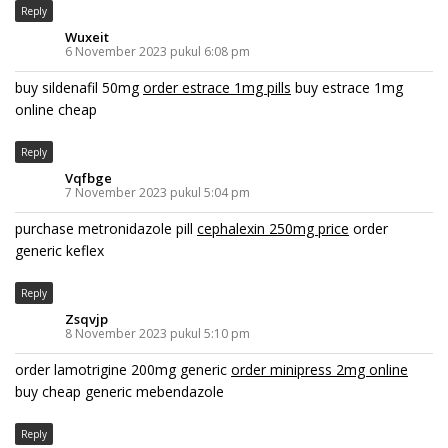
Reply
Wuxeit
6 November 2023 pukul 6:08 pm
buy sildenafil 50mg
order estrace 1mg pills
buy estrace 1mg
online cheap
Reply
Vqfbge
7 November 2023 pukul 5:04 pm
purchase metronidazole pill
cephalexin 250mg price
order
generic keflex
Reply
Zsqvjp
8 November 2023 pukul 5:10 pm
order lamotrigine 200mg generic
order minipress 2mg online
buy cheap generic mebendazole
Reply