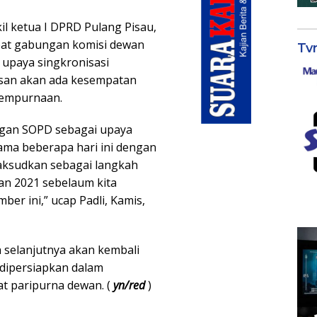
l ketua I DPRD Pulang Pisau,
pat gabungan komisi dewan
Tv
upaya singkronisasi
san akan ada kesempatan
yempurnaan.
ngan SOPD sebagai upaya
lama beberapa hari ini dengan
aksudkan sebagai langkah
an 2021 sebelaum kita
er ini,” ucap Padli, Kamis,
 selanjutnya akan kembali
 dipersiapkan dalam
t paripurna dewan. (
yn/red
)