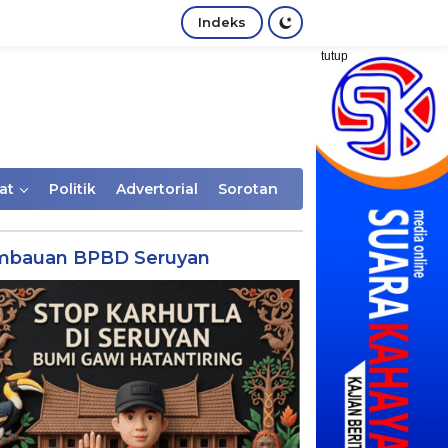
Indeks
tutup
at
Politik
Advertorial
Sorotan
mbauan BPBD Seruyan