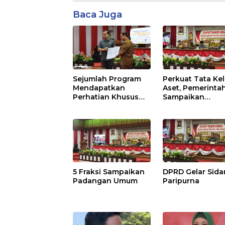
Baca Juga
Sejumlah Program
Perkuat Tata Kel
Mendapatkan
Aset, Pemerinta
Perhatian Khusus
Sampaikan
Untuk Penyesuaian
Pedoman Baru
Kebijakan
5 Fraksi Sampaikan
DPRD Gelar Sid
Padangan Umum
Paripurna