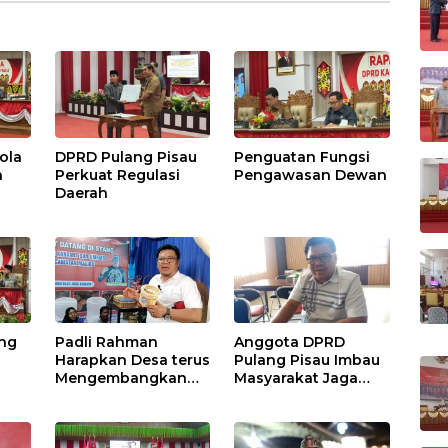
ola
DPRD Pulang Pisau
Penguatan Fungsi
h
Perkuat Regulasi
Pengawasan Dewan
Daerah
ang
Padli Rahman
Anggota DPRD
Harapkan Desa terus
Pulang Pisau Imbau
Mengembangkan
Masyarakat Jaga
Potensi Desa
Lingkungan dan
Lahan Hadapi El
Nino Gozila