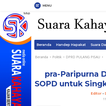
MENU
Langsung
tutup
ke
konten
Beranda
Handep Hapakat
Suara D
Beranda
Politik
DPRD PULANG PISAU
pra-Paripurna 
SOPD untuk Singk
Editor
-
1