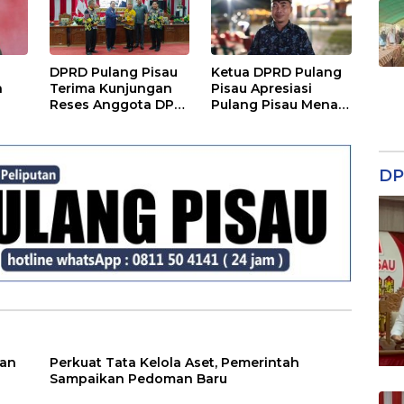
DPRD Pulang Pisau
Ketua DPRD Pulang
a
Terima Kunjungan
Pisau Apresiasi
Reses Anggota DPD
Pulang Pisau Menari
RI, Bahas Pemilu
II, Soroti Pentingnya
hingga Tata Ruang
Wadah Seni
DP
ian
Perkuat Tata Kelola Aset, Pemerintah
Sampaikan Pedoman Baru