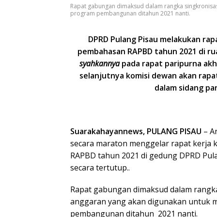
Rapat gabungan dimaksud dalam rangka singkronisa
program pembangunan ditahun 2021 nanti.
DPRD Pulang Pisau melakukan ra
pembahasan RAPBD tahun 2021 di ru
syahkannya
pada rapat paripurna akh
selanjutnya komisi dewan akan rapa
dalam sidang par
Suarakahayannews, PULANG PISAU
– A
secara maraton menggelar rapat kerja
RAPBD tahun 2021 di gedung DPRD Pul
secara tertutup..
Rapat gabungan dimaksud dalam rangka
anggaran yang akan digunakan untuk 
pembangunan ditahun 2021 nanti.